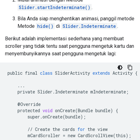
Slider.startIndeterminate()
.
Bila Anda siap menghentikan animasi, panggil metode
Metode
hide()
di
Slider.Indeterminate
.
Berikut adalah implementasi sederhana yang membuat
scroller yang tidak tentu saat pengguna mengetuk kartu dan
menyembunyikannya saat pengguna mengetuk lagi:
public
final
class
SliderActivity
extends
Activity
{
...
private
Slider
.
Indeterminate
mIndeterminate
;
@
Override
protected
void
onCreate
(
Bundle
bundle
)
{
super
.
onCreate
(
bundle
);
//
Create
the
cards
for
the
view
mCardScroller
=
new
CardScrollView
(
this
);