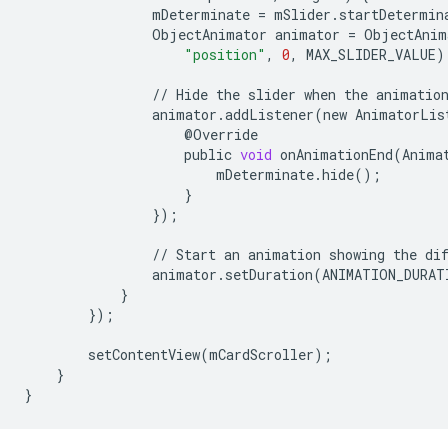
mDeterminate
=
mSlider
.
startDetermin
ObjectAnimator
animator
=
ObjectAnim
"position"
,
0
,
MAX_SLIDER_VALUE
)
//
Hide
the
slider
when
the
animatio
animator
.
addListener
(
new
AnimatorLis
@
Override
public
void
onAnimationEnd
(
Anima
mDeterminate
.
hide
();
}
});
//
Start
an
animation
showing
the
di
animator
.
setDuration
(
ANIMATION_DURAT
}
});
setContentView
(
mCardScroller
);
}
}