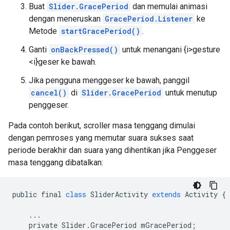
Buat
Slider.GracePeriod
dan memulai animasi
dengan meneruskan
GracePeriod.Listener
ke
Metode
startGracePeriod()
.
Ganti
onBackPressed()
untuk menangani {i>gesture
<i}geser ke bawah.
Jika pengguna menggeser ke bawah, panggil
cancel()
di
Slider.GracePeriod
untuk menutup
penggeser.
Pada contoh berikut, scroller masa tenggang dimulai
dengan pemroses yang memutar suara sukses saat
periode berakhir dan suara yang dihentikan jika Penggeser
masa tenggang dibatalkan:
public
final
class
SliderActivity
extends
Activity
{
...
private
Slider
.
GracePeriod
mGracePeriod
;