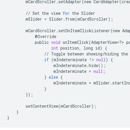
mCardScroller
.
setAdapter
(
new
CardAdapter
(
cre
//
Set
the
view
for
the
Slider
mSlider
=
Slider
.
from
(
mCardScroller
);
mCardScroller
.
setOnItemClickListener
(
new
Ada
@
Override
public
void
onItemClick
(
AdapterView
<
?
>
p
int
position
,
long
id
)
{
//
Toggle
between
showing
/
hiding
the
if
(
mIndeterminate
!=
null
)
{
mIndeterminate
.
hide
();
mIndeterminate
=
null
;
}
else
{
mIndeterminate
=
mSlider
.
startIn
}
});
setContentView
(
mCardScroller
);
}
}