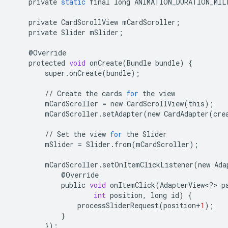
private
static
final
long
ANIMATION_DURATION_MIL
private
CardScrollView
mCardScroller
;
private
Slider
mSlider
;
@
Override
protected
void
onCreate
(
Bundle
bundle
)
{
super
.
onCreate
(
bundle
);
//
Create
the
cards
for
the
view
mCardScroller
=
new
CardScrollView
(
this
);
mCardScroller
.
setAdapter
(
new
CardAdapter
(
cre
//
Set
the
view
for
the
Slider
mSlider
=
Slider
.
from
(
mCardScroller
);
mCardScroller
.
setOnItemClickListener
(
new
Ada
@
Override
public
void
onItemClick
(
AdapterView
<
?
>
p
int
position
,
long
id
)
{
processSliderRequest
(
position
+
1
);
}
});