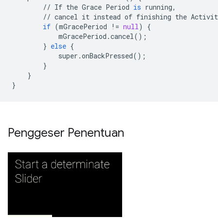
//
If
the
Grace
Period
is
running
,
//
cancel
it
instead
of
finishing
the
Activit
if
(
mGracePeriod
!=
null
)
{
mGracePeriod
.
cancel
();
}
else
{
super
.
onBackPressed
();
}
}
}
Penggeser Penentuan