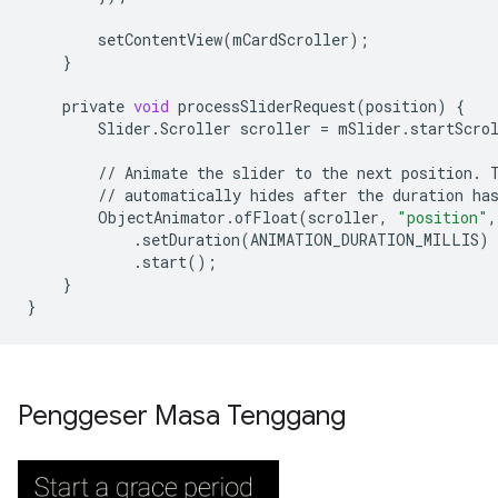
setContentView
(
mCardScroller
);
}
private
void
processSliderRequest
(
position
)
{
Slider
.
Scroller
scroller
=
mSlider
.
startScro
//
Animate
the
slider
to
the
next
position
.
//
automatically
hides
after
the
duration
ha
ObjectAnimator
.
ofFloat
(
scroller
,
"position"
,
.
setDuration
(
ANIMATION_DURATION_MILLIS
)
.
start
();
}
}
Penggeser Masa Tenggang