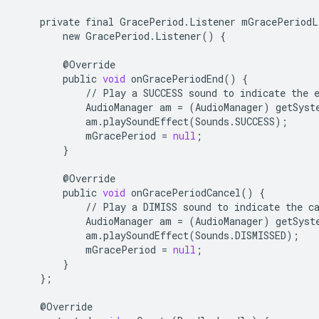
private
final
GracePeriod
.
Listener
mGracePeriodL
new
GracePeriod
.
Listener
()
{
@
Override
public
void
onGracePeriodEnd
()
{
//
Play
a
SUCCESS
sound
to
indicate
the
AudioManager
am
=
(
AudioManager
)
getSyst
am
.
playSoundEffect
(
Sounds
.
SUCCESS
);
mGracePeriod
=
null
;
}
@
Override
public
void
onGracePeriodCancel
()
{
//
Play
a
DIMISS
sound
to
indicate
the
c
AudioManager
am
=
(
AudioManager
)
getSyst
am
.
playSoundEffect
(
Sounds
.
DISMISSED
);
mGracePeriod
=
null
;
}
};
@
Override