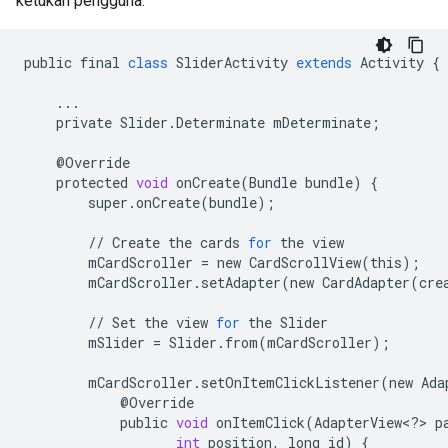
ketukan pengguna:
public
final
class
SliderActivity
extends
Activity
{
...
private
Slider
.
Determinate
mDeterminate
;
@
Override
protected
void
onCreate
(
Bundle
bundle
)
{
super
.
onCreate
(
bundle
);
//
Create
the
cards
for
the
view
mCardScroller
=
new
CardScrollView
(
this
);
mCardScroller
.
setAdapter
(
new
CardAdapter
(
cre
//
Set
the
view
for
the
Slider
mSlider
=
Slider
.
from
(
mCardScroller
);
mCardScroller
.
setOnItemClickListener
(
new
Ada
@
Override
public
void
onItemClick
(
AdapterView
<
?
>
p
int
position
,
long
id
)
{