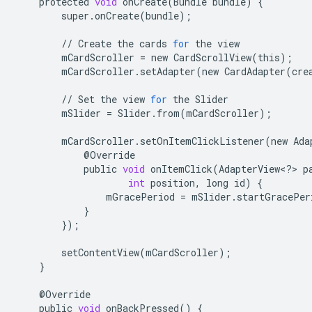
protected
void
onCreate
(
Bundle
bundle
)
{
super
.
onCreate
(
bundle
);
//
Create
the
cards
for
the
view
mCardScroller
=
new
CardScrollView
(
this
);
mCardScroller
.
setAdapter
(
new
CardAdapter
(
cre
//
Set
the
view
for
the
Slider
mSlider
=
Slider
.
from
(
mCardScroller
);
mCardScroller
.
setOnItemClickListener
(
new
Ada
@
Override
public
void
onItemClick
(
AdapterView
<
?
>
p
int
position
,
long
id
)
{
mGracePeriod
=
mSlider
.
startGracePer
}
});
setContentView
(
mCardScroller
);
}
@
Override
public
void
onBackPressed
()
{