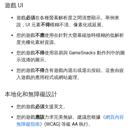
遊戲 UI
遊戲
必須
在各種螢幕解析度之間清楚顯示。舉例來
說，UI 元素
不得
模糊不清、像素化或延展。
您的遊戲
不應
使用在針對大螢幕縮放時模糊的低解析
度光柵化素材資源。
您的遊戲
不得
使用容易與 GameSnacks 動作列中的圖
示混淆的圖示。
您的遊戲
不得
含有遊戲內退出或退出按鈕。這會由嵌
入遊戲的應用程式或網站處理。
本地化和無障礙設計
您的遊戲
必須
支援英文。
您的遊戲
應該
力求完美無缺。建議您根據《
網頁內容
無障礙指南
》(WCAG) 等級 AA 執行。