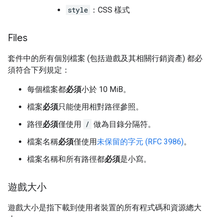
style
：CSS 樣式
Files
套件中的所有個別檔案 (包括遊戲及其相關行銷資產) 都必
須符合下列規定：
每個檔案都
必須
小於 10 MiB。
檔案
必須
只能使用相對路徑參照。
路徑
必須
僅使用
/
做為目錄分隔符。
檔案名稱
必須
僅使用
未保留的字元 (RFC 3986)
。
檔案名稱和所有路徑都
必須
是小寫。
遊戲大小
遊戲大小是指下載到使用者裝置的所有程式碼和資源總大