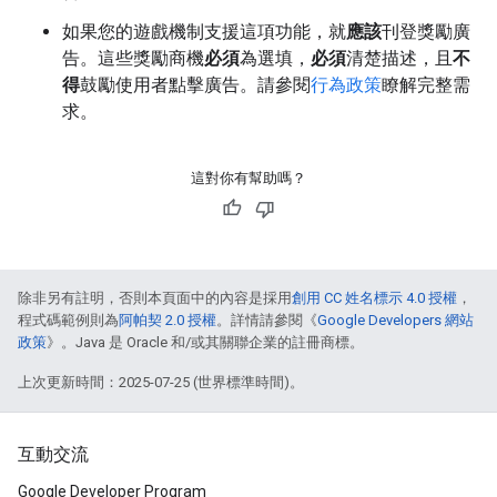
如果您的遊戲機制支援這項功能，就
應該
刊登獎勵廣
告。這些獎勵商機
必須
為選填，
必須
清楚描述，且
不
得
鼓勵使用者點擊廣告。請參閱
行為政策
瞭解完整需
求。
這對你有幫助嗎？
除非另有註明，否則本頁面中的內容是採用
創用 CC 姓名標示 4.0 授權
，
程式碼範例則為
阿帕契 2.0 授權
。詳情請參閱《
Google Developers 網站
政策
》。Java 是 Oracle 和/或其關聯企業的註冊商標。
上次更新時間：2025-07-25 (世界標準時間)。
互動交流
Google Developer Program