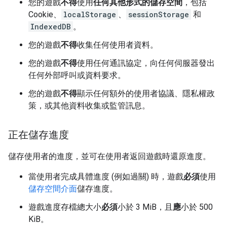
您的遊戲
不得
使用
任何其他形式的儲存空間
，包括
Cookie、
localStorage
、
sessionStorage
和
IndexedDB
。
您的遊戲
不得
收集任何使用者資料。
您的遊戲
不得
使用任何通訊協定，向任何伺服器發出
任何外部呼叫或資料要求。
您的遊戲
不得
顯示任何額外的使用者協議、隱私權政
策，或其他資料收集或監管訊息。
正在儲存進度
儲存使用者的進度，並可在使用者返回遊戲時還原進度。
當使用者完成具體進度 (例如過關) 時，遊戲
必須
使用
儲存空間介面
儲存進度。
遊戲進度存檔總大小
必須
小於 3 MiB，且
應
小於 500
KiB。