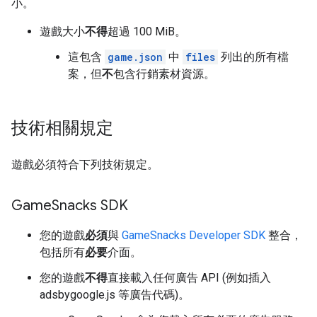
小。
遊戲大小
不得
超過 100 MiB。
這包含
game.json
中
files
列出的所有檔
案，但
不
包含行銷素材資源。
技術相關規定
遊戲必須符合下列技術規定。
Game
Snacks SDK
您的遊戲
必須
與
GameSnacks Developer SDK
整合，
包括所有
必要
介面。
您的遊戲
不得
直接載入任何廣告 API (例如插入
adsbygoogle.js 等廣告代碼)。