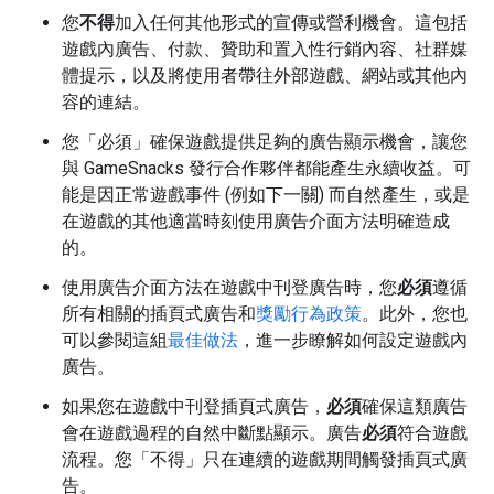
您
不得
加入任何其他形式的宣傳或營利機會。這包括
遊戲內廣告、付款、贊助和置入性行銷內容、社群媒
體提示，以及將使用者帶往外部遊戲、網站或其他內
容的連結。
您「必須」
確保遊戲提供足夠的廣告顯示機會，讓您
與 GameSnacks 發行合作夥伴都能產生永續收益。可
能是因正常遊戲事件 (例如下一關) 而自然產生，或是
在遊戲的其他適當時刻使用廣告介面方法明確造成
的。
使用廣告介面方法在遊戲中刊登廣告時，您
必須
遵循
所有相關的插頁式廣告和
獎勵行為政策
。此外，您也
可以參閱這組
最佳做法
，進一步瞭解如何設定遊戲內
廣告。
如果您在遊戲中刊登插頁式廣告，
必須
確保這類廣告
會在遊戲過程的自然中斷點顯示。廣告
必須
符合遊戲
流程。您「不得」
只在連續的遊戲期間觸發插頁式廣
告。