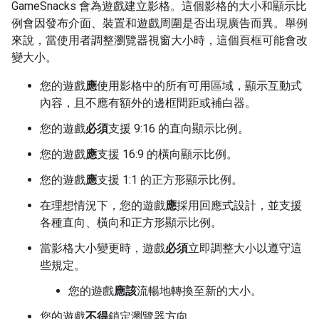
GameSnacks 會為遊戲建立影格。這個影格的大小和顯示比
例會因發布介面、裝置和遊戲周圍是否出現廣告而異。舉例
來說，當使用者調整瀏覽器視窗大小時，這個頁框可能會改
變大小。
您的遊戲
應
使用影格中的所有可用區域，顯示互動式
內容，且不應有額外的邊框間距或補白器。
您的遊戲
必須
支援 9:16 的直向顯示比例。
您的遊戲
應
支援 16:9 的橫向顯示比例。
您的遊戲
應
支援 1:1 的正方形顯示比例。
在理想情況下，您的遊戲
應
採用回應式設計，並支援
各種直向、橫向和正方形顯示比例。
當影格大小變更時，遊戲
必須
立即調整大小以遵守這
些規定。
您的遊戲
應該
流暢地轉換至新的大小。
您的遊戲
不得
鎖定瀏覽器方向。