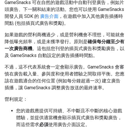
GameSnacks 可在自然的遊戲活動中自動刊登廣告，例如片
頭廣告、下一關和結束的活動。您也可以使用 GameSnacks
開發人員 SDK 的
廣告介面
，在遊戲中加入其他廣告插播時
間點 (包括插頁式廣告和獎勵)。
如果遊戲的營利商機過少，或是營利機會不理想，可能就會
降低曝光頻率，或是未獲準發行。原則是
確保每分鐘至少有
一次廣告商機
。這包括您刊登的插頁式廣告和獎勵廣告，以
及 GameSnacks 自動設定的廣告插播時間點。
不過，這不代表系統會一定會顯示廣告。GameSnacks 會審
慎在廣告載入量、參與度和使用者體驗之間取得平衡。您應
該在遊戲適合的任何位置 (例如每分鐘超過一次) 建立廣告
插播，讓 GameSnacks 調整廣告放送的最終速率。
營利規定：
您的遊戲應提供可持續、不中斷且不中斷的核心遊戲
體驗，並提供適當機會顯示插頁式廣告和獎勵廣告，
而這些需求
必須
使用廣告介面設定。