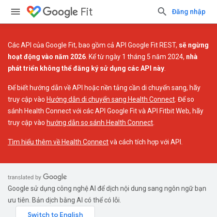
Fit
Đăng nhập
Các API của Google Fit, bao gồm cả API Google Fit REST,
sẽ ngừng
hoạt động vào năm 2026
. Kể từ ngày 1 tháng 5 năm 2024,
nhà
phát triển không thể đăng ký sử dụng các API này
.
Để biết hướng dẫn về API hoặc nền tảng cần di chuyển sang, hãy
truy cập vào
Hướng dẫn di chuyển sang Health Connect
. Để so
sánh Health Connect với các API Google Fit và API Fitbit Web, hãy
truy cập vào
hướng dẫn so sánh Health Connect
.
Tìm hiểu thêm về Health Connect
và cách tích hợp với API.
Google sử dụng công nghệ AI để dịch nội dung sang ngôn ngữ bạn
ưu tiên. Bản dịch bằng AI có thể có lỗi.