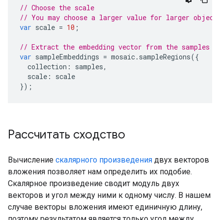
// Choose the scale
// You may choose a larger value for larger object
var
scale
=
10
;
// Extract the embedding vector from the samples
var
sampleEmbeddings
=
mosaic
.
sampleRegions
({
collection
:
samples
,
scale
:
scale
});
Рассчитать сходство
Вычисление
скалярного произведения
двух векторов
вложения позволяет нам определить их подобие.
Скалярное произведение сводит модуль двух
векторов и угол между ними к одному числу. В нашем
случае векторы вложения имеют единичную длину,
поэтому результатом является только угол между