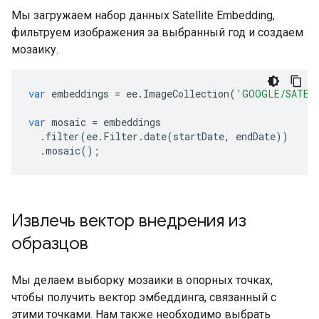
Мы загружаем набор данных Satellite Embedding,
фильтруем изображения за выбранный год и создаем
мозаику.
var
embeddings
=
ee
.
ImageCollection
(
'GOOGLE/SATELL
var
mosaic
=
embeddings
.
filter
(
ee
.
Filter
.
date
(
startDate
,
endDate
))
.
mosaic
();
Извлечь вектор внедрения из
образцов
Мы делаем выборку мозаики в опорных точках,
чтобы получить вектор эмбеддинга, связанный с
этими точками. Нам также необходимо выбрать