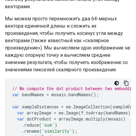
векторами.
Мы можем просто перемножить два 64-мерных
вектора единичной длины и сложить их
произведения, чтобы получить косинус угла между
векторами (также известный как «скалярное
произведение»). Мы вычисляем одно изображение на
каждую опорную точку и вычисляем среднее
значение результата, чтобы получить изображение со
значениями пикселей скалярного произведения.
// We compute the dot product between two embeddin
var
bandNames
=
mosaic
.
bandNames
();
var
sampleDistances
=
ee
.
ImageCollection
(
sampleEmb
var
arrayImage
=
ee
.
Image
(
f
.
toArray
(
bandNames
)).
var
dotProduct
=
arrayImage
.
multiply
(
mosaic
)
.
reduce
(
'sum'
)
.
rename
(
'similarity'
);