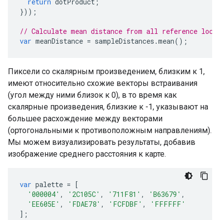
return
dotProduct
;
}));
// Calculate mean distance from all reference loca
var
meanDistance
=
sampleDistances
.
mean
();
Пиксели со скалярным произведением, близким к 1,
имеют относительно схожие векторы встраивания
(угол между ними близок к 0), в то время как
скалярные произведения, близкие к -1, указывают на
большее расхождение между векторами
(ортогональными к противоположным направлениям).
Мы можем визуализировать результаты, добавив
изображение среднего расстояния к карте.
var
palette
=
[
'000004'
,
'2C105C'
,
'711F81'
,
'B63679'
,
'EE605E'
,
'FDAE78'
,
'FCFDBF'
,
'FFFFFF'
];