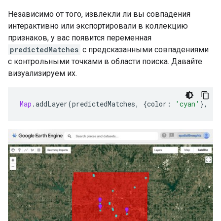
Независимо от того, извлекли ли вы совпадения
интерактивно или экспортировали в коллекцию
признаков, у вас появится переменная
predictedMatches
с предсказанными совпадениями
с контрольными точками в области поиска. Давайте
визуализируем их.
Map
.
addLayer
(
predictedMatches
,
{
color
:
'cyan'
},
'P