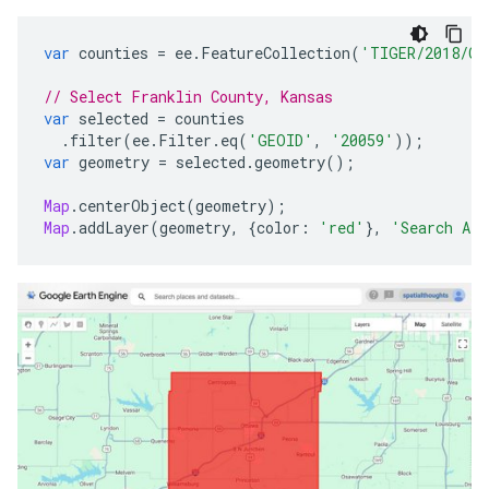
var
counties
=
ee
.
FeatureCollection
(
'TIGER/2018/Co
// Select Franklin County, Kansas
var
selected
=
counties
.
filter
(
ee
.
Filter
.
eq
(
'GEOID'
,
'20059'
));
var
geometry
=
selected
.
geometry
();
Map
.
centerObject
(
geometry
);
Map
.
addLayer
(
geometry
,
{
color
:
'red'
},
'Search Are