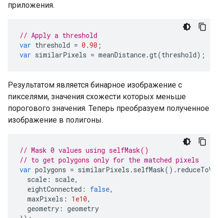
приложения.
// Apply a threshold
var
threshold
=
0.90
;
var
similarPixels
=
meanDistance
.
gt
(
threshold
);
Результатом является бинарное изображение с
пикселями, значения схожести которых меньше
порогового значения. Теперь преобразуем полученное
изображение в полигоны.
// Mask 0 values using selfMask()
// to get polygons only for the matched pixels
var
polygons
=
similarPixels
.
selfMask
().
reduceToVe
scale
:
scale
,
eightConnected
:
false
,
maxPixels
:
1e10
,
geometry
:
geometry