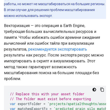
работы, но может не масштабироваться на большие регионы.
В этом случае для решения проблем масштабирования
можно использовать экспорт.
Векторизация — это операция в Earth Engine,
требующая больших вычислительных ресурсов и
памяти. Чтобы избежать
ошибок времени ожидания
вычислений
или
ошибок тайла
при визуализации
результатов,
рекомендуется экспортировать
результаты как ресурс. После экспорта ресурс можно
импортировать в скрипт и визуализировать. Этот
метод также гарантирует возможность
масштабирования поиска на большие площади без
проблем.
// Replace this with your asset folder
// The folder must exist before exporting
var
exportFolder
=
'projects/spatialthoughts/asset
var
matchesExportFc
=
'predicted_grain_silo_matche