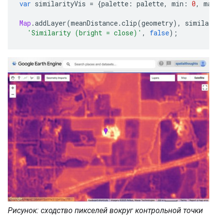
var
similarityVis
=
{
palette
:
palette
,
min
:
0
,
max
Map
.
addLayer
(
meanDistance
.
clip
(
geometry
),
similari
'Similarity (bright = close)'
,
false
);
Рисунок: сходство пикселей вокруг контрольной точки