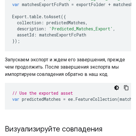
var
matchesExportFcPath
=
exportFolder
+
matchesEx
Export
.
table
.
toAsset
({
collection
:
predictedMatches
,
description
:
'Predicted_Matches_Export'
,
assetId
:
matchesExportFcPath
});
Запускаем экспорт и ждем его завершения, прежде
чем продолжить. После завершения экспорта мы
импортируем совпадения обратно в наш код.
// Use the exported asset
var
predictedMatches
=
ee
.
FeatureCollection
(
matche
Визуализируйте совпадения