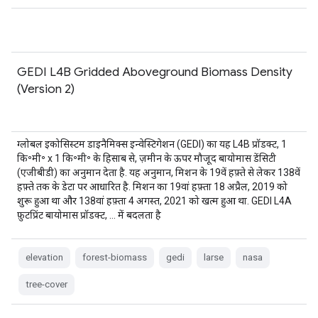
GEDI L4B Gridded Aboveground Biomass Density
(Version 2)
ग्लोबल इकोसिस्टम डाइनैमिक्स इन्वेस्टिगेशन (GEDI) का यह L4B प्रॉडक्ट, 1
कि॰मी॰ x 1 कि॰मी॰ के हिसाब से, ज़मीन के ऊपर मौजूद बायोमास डेंसिटी
(एजीबीडी) का अनुमान देता है. यह अनुमान, मिशन के 19वें हफ़्ते से लेकर 138वें
हफ़्ते तक के डेटा पर आधारित है. मिशन का 19वां हफ़्ता 18 अप्रैल, 2019 को
शुरू हुआ था और 138वां हफ़्ता 4 अगस्त, 2021 को खत्म हुआ था. GEDI L4A
फ़ुटप्रिंट बायोमास प्रॉडक्ट, … में बदलता है
elevation
forest-biomass
gedi
larse
nasa
tree-cover