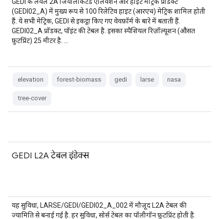
GEDI के लेवल 2A जियोलोकेटेड एलिवेशन और हाइट मेट्रिक प्रॉडक्ट
(GEDI02_A) में मुख्य रूप से 100 रिलेटिव हाइट (आरएच) मेट्रिक शामिल होती
हैं. ये सभी मेट्रिक, GEDI से इकट्ठा किए गए वेवफ़ॉर्म के बारे में बताती हैं.
GEDI02_A प्रॉडक्ट, पॉइंट की टेबल है. इसका स्पैशियल रिज़ॉल्यूशन (औसत
फ़ुटप्रिंट) 25 मीटर है. …
elevation
forest-biomass
gedi
larse
nasa
tree-cover
GEDI L2A टेबल इंडेक्स
यह सुविधा, LARSE/GEDI/GEDI02_A_002 में मौजूद L2A टेबल की
ज्यामिति से बनाई गई है. हर सुविधा, सोर्स टेबल का पॉलीगॉन फ़ुटप्रिंट होती है.