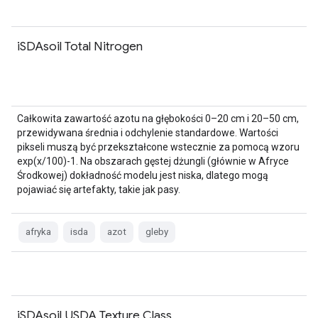
iSDAsoil Total Nitrogen
Całkowita zawartość azotu na głębokości 0–20 cm i 20–50 cm,
przewidywana średnia i odchylenie standardowe. Wartości
pikseli muszą być przekształcone wstecznie za pomocą wzoru
exp(x/100)-1. Na obszarach gęstej dżungli (głównie w Afryce
Środkowej) dokładność modelu jest niska, dlatego mogą
pojawiać się artefakty, takie jak pasy.
afryka
isda
azot
gleby
iSDAsoil USDA Texture Class