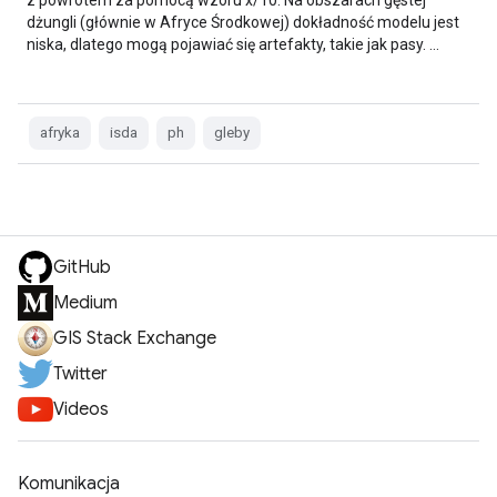
z powrotem za pomocą wzoru x/10. Na obszarach gęstej
dżungli (głównie w Afryce Środkowej) dokładność modelu jest
niska, dlatego mogą pojawiać się artefakty, takie jak pasy. …
afryka
isda
ph
gleby
GitHub
Medium
GIS Stack Exchange
Twitter
Videos
Komunikacja