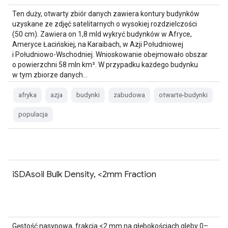
Ten duży, otwarty zbiór danych zawiera kontury budynków
uzyskane ze zdjęć satelitarnych o wysokiej rozdzielczości
(50 cm). Zawiera on 1,8 mld wykryć budynków w Afryce,
Ameryce Łacińskiej, na Karaibach, w Azji Południowej
i Południowo-Wschodniej. Wnioskowanie obejmowało obszar
o powierzchni 58 mln km². W przypadku każdego budynku
w tym zbiorze danych…
afryka
azja
budynki
zabudowa
otwarte-budynki
populacja
iSDAsoil Bulk Density, <2mm Fraction
Gęstość nasypowa, frakcja <2 mm na głębokościach gleby 0–