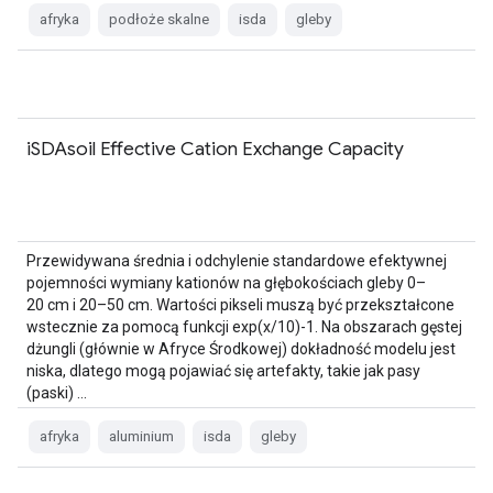
afryka
podłoże skalne
isda
gleby
iSDAsoil Effective Cation Exchange Capacity
Przewidywana średnia i odchylenie standardowe efektywnej
pojemności wymiany kationów na głębokościach gleby 0–
20 cm i 20–50 cm. Wartości pikseli muszą być przekształcone
wstecznie za pomocą funkcji exp(x/10)-1. Na obszarach gęstej
dżungli (głównie w Afryce Środkowej) dokładność modelu jest
niska, dlatego mogą pojawiać się artefakty, takie jak pasy
(paski) …
afryka
aluminium
isda
gleby