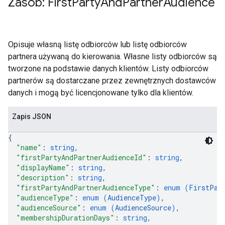
Zasób: First
Party
And
Partner
Audience
Opisuje własną listę odbiorców lub listę odbiorców
partnera używaną do kierowania. Własne listy odbiorców są
tworzone na podstawie danych klientów. Listy odbiorców
partnerów są dostarczane przez zewnętrznych dostawców
danych i mogą być licencjonowane tylko dla klientów.
Zapis JSON
{
"name"
: 
string
,
"firstPartyAndPartnerAudienceId"
: 
string
,
"displayName"
: 
string
,
"description"
: 
string
,
"firstPartyAndPartnerAudienceType"
: 
enum (
FirstPar
"audienceType"
: 
enum (
AudienceType
)
,
"audienceSource"
: 
enum (
AudienceSource
)
,
"membershipDurationDays"
: 
string
,