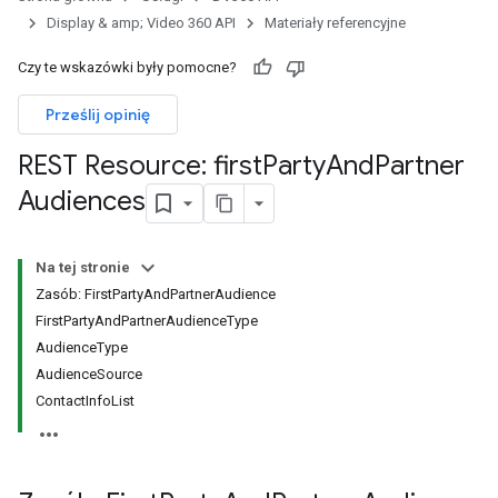
assignedKierowanieOptions
Display & amp; Video 360 API
Materiały referencyjne
s.youtubeAssetAssociations
Czy te wskazówki były pomocne?
Prześlij opinię
REST Resource: first
Party
And
Partner
Audiences
igned
Na tej stronie
Zasób: FirstPartyAndPartnerAudience
s.youtubeAssetAssociations
FirstPartyAndPartnerAudienceType
AudienceType
ons
AudienceSource
ych.
ContactInfoList