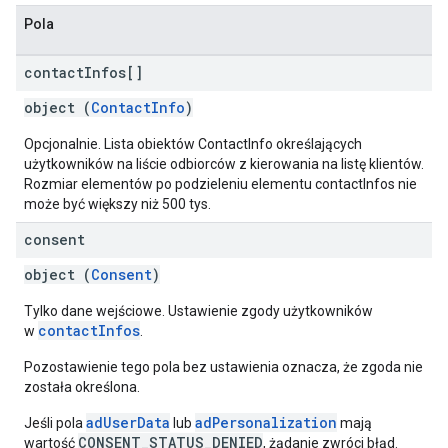
Pola
contact
Infos[]
object (
ContactInfo
)
Opcjonalnie. Lista obiektów ContactInfo określających
użytkowników na liście odbiorców z kierowania na listę klientów.
Rozmiar elementów po podzieleniu elementu contactInfos nie
może być większy niż 500 tys.
consent
object (
Consent
)
Tylko dane wejściowe. Ustawienie zgody użytkowników
contactInfos
w
.
Pozostawienie tego pola bez ustawienia oznacza, że zgoda nie
została określona.
adUserData
adPersonalization
Jeśli pola
lub
mają
CONSENT_STATUS_DENIED
wartość
, żądanie zwróci błąd.