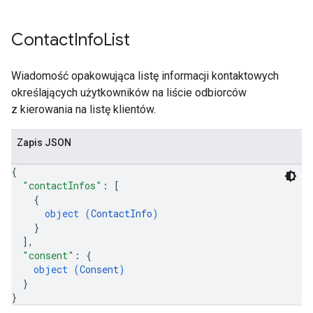
Contact
Info
List
Wiadomość opakowująca listę informacji kontaktowych
określających użytkowników na liście odbiorców
z kierowania na listę klientów.
Zapis JSON
{
"contactInfos"
: 
[
{
object (
ContactInfo
)
}
]
,
"consent"
: 
{
object (
Consent
)
}
}