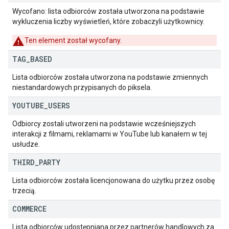
Wycofano: lista odbiorców została utworzona na podstawie
wykluczenia liczby wyświetleń, które zobaczyli użytkownicy.
Ten element został wycofany.
TAG
_
BASED
Lista odbiorców została utworzona na podstawie zmiennych
niestandardowych przypisanych do piksela.
YOUTUBE
_
USERS
Odbiorcy zostali utworzeni na podstawie wcześniejszych
interakcji z filmami, reklamami w YouTube lub kanałem w tej
usłudze.
THIRD
_
PARTY
Lista odbiorców została licencjonowana do użytku przez osobę
trzecią.
COMMERCE
Lista odbiorców udostępniana przez partnerów handlowych za