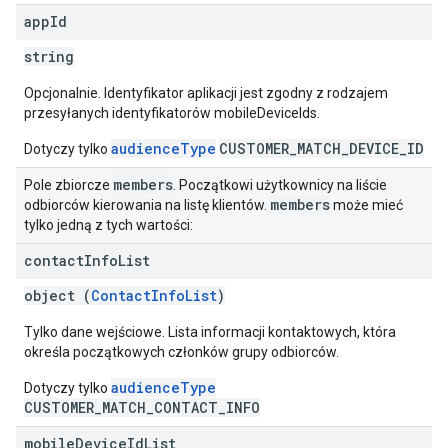
app
Id
string
Opcjonalnie. Identyfikator aplikacji jest zgodny z rodzajem
przesyłanych identyfikatorów mobileDeviceIds.
audienceType
CUSTOMER_MATCH_DEVICE_ID
Dotyczy tylko
members
Pole zbiorcze
. Początkowi użytkownicy na liście
members
odbiorców kierowania na listę klientów.
może mieć
tylko jedną z tych wartości:
contact
Info
List
object (
ContactInfoList
)
Tylko dane wejściowe. Lista informacji kontaktowych, która
określa początkowych członków grupy odbiorców.
audienceType
Dotyczy tylko
CUSTOMER_MATCH_CONTACT_INFO
mobile
Device
Id
List