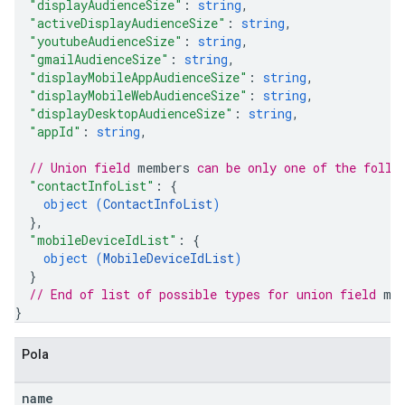
"displayAudienceSize"
: 
string
,
"activeDisplayAudienceSize"
: 
string
,
Sources,
"youtubeAudienceSize"
: 
string
,
"gmailAudienceSize"
: 
string
,
"displayMobileAppAudienceSize"
: 
string
,
"displayMobileWebAudienceSize"
: 
string
,
"displayDesktopAudienceSize"
: 
string
,
"appId"
: 
string
,
ngOptions
// Union field 
members
 can be only one of the follo
"contactInfoList"
: 
{
object (
ContactInfoList
)
}
,
"mobileDeviceIdList"
: 
{
object (
MobileDeviceIdList
)
}
// End of list of possible types for union field 
me
}
Pola
name