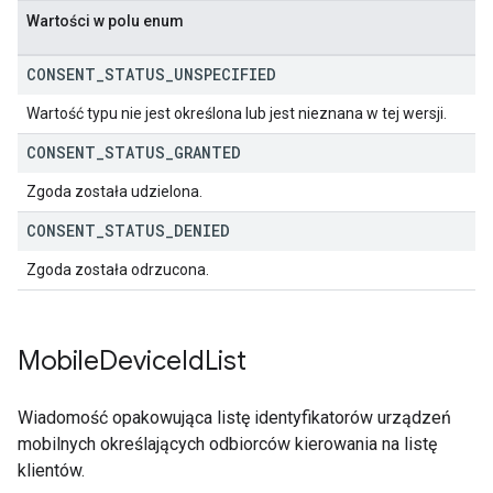
Wartości w polu enum
CONSENT
_
STATUS
_
UNSPECIFIED
Wartość typu nie jest określona lub jest nieznana w tej wersji.
CONSENT
_
STATUS
_
GRANTED
Zgoda została udzielona.
CONSENT
_
STATUS
_
DENIED
Zgoda została odrzucona.
Mobile
Device
Id
List
Wiadomość opakowująca listę identyfikatorów urządzeń
mobilnych określających odbiorców kierowania na listę
klientów.