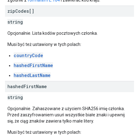
zgodnie z
formatem E.164
i zawierać kod kraju.
zip
Codes[]
string
Opcjonalnie. Lista kodów pocztowych członka.
Musi być też ustawiony w tych polach:
countryCode
hashedFirstName
hashedLastName
hashed
First
Name
string
Opcjonalnie. Zahaszowane z użyciem SHA256 imię członka.
Przed zaszyfrowaniem usuń wszystkie białe znaki i upewnij
się, że ciąg znaków zawiera tylko małe litery.
Musi być też ustawiony w tych polach: