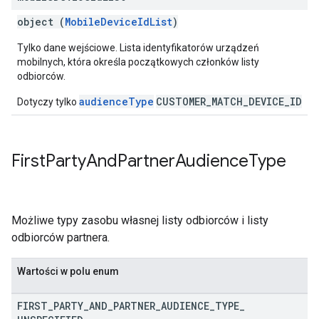
object (
MobileDeviceIdList
)
Tylko dane wejściowe. Lista identyfikatorów urządzeń
mobilnych, która określa początkowych członków listy
odbiorców.
audienceType
CUSTOMER_MATCH_DEVICE_ID
Dotyczy tylko
First
Party
And
Partner
Audience
Type
Możliwe typy zasobu własnej listy odbiorców i listy
odbiorców partnera.
Wartości w polu enum
FIRST
_
PARTY
_
AND
_
PARTNER
_
AUDIENCE
_
TYPE
_