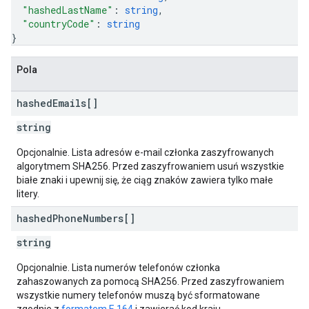
"hashedLastName"
: 
string
,
"countryCode"
: 
string
}
Pola
hashed
Emails[]
string
Opcjonalnie. Lista adresów e-mail członka zaszyfrowanych
algorytmem SHA256. Przed zaszyfrowaniem usuń wszystkie
białe znaki i upewnij się, że ciąg znaków zawiera tylko małe
litery.
hashed
Phone
Numbers[]
string
Opcjonalnie. Lista numerów telefonów członka
zahaszowanych za pomocą SHA256. Przed zaszyfrowaniem
wszystkie numery telefonów muszą być sformatowane