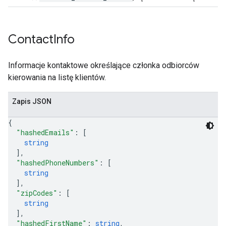
Contact
Info
Informacje kontaktowe określające członka odbiorców
kierowania na listę klientów.
Zapis JSON
{
"hashedEmails"
: 
[
string
]
,
"hashedPhoneNumbers"
: 
[
string
]
,
"zipCodes"
: 
[
string
]
,
"hashedFirstName"
: 
string
,