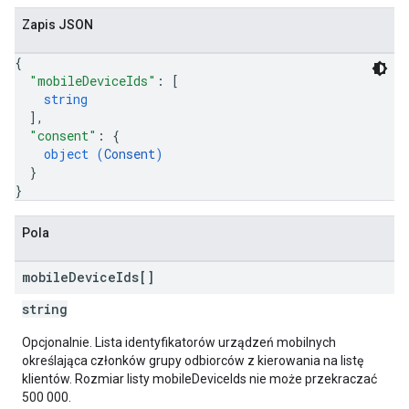
Zapis JSON
{
"mobileDeviceIds"
: 
[
string
]
,
"consent"
: 
{
object (
Consent
)
}
}
Pola
mobile
Device
Ids[]
string
Opcjonalnie. Lista identyfikatorów urządzeń mobilnych
określająca członków grupy odbiorców z kierowania na listę
klientów. Rozmiar listy mobileDeviceIds nie może przekraczać
500 000.