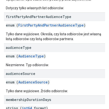
Dotyczy tylko własnych list odbiorców.
first
Party
And
Partner
Audience
Type
enum (
FirstPartyAndPartnerAudienceType
)
Tylko dane wyjściowe. Określa, czy lista odbiorców jest własną
listą odbiorców czy listą odbiorców partnera.
audience
Type
enum (
AudienceType
)
Niezmienne. Typ odbiorców.
audience
Source
enum (
AudienceSource
)
Tylko dane wyjściowe. Źródło odbiorców.
membership
Duration
Days
string (
int64
format)