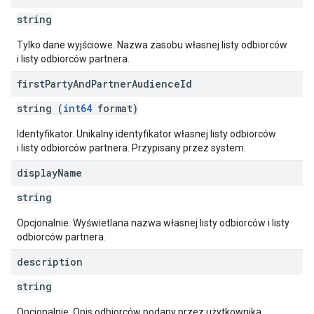
string
Tylko dane wyjściowe. Nazwa zasobu własnej listy odbiorców
i listy odbiorców partnera.
first
Party
And
Partner
Audience
Id
string (
int64
format)
Identyfikator. Unikalny identyfikator własnej listy odbiorców
i listy odbiorców partnera. Przypisany przez system.
display
Name
string
Opcjonalnie. Wyświetlana nazwa własnej listy odbiorców i listy
odbiorców partnera.
description
string
Opcjonalnie. Opis odbiorców podany przez użytkownika.