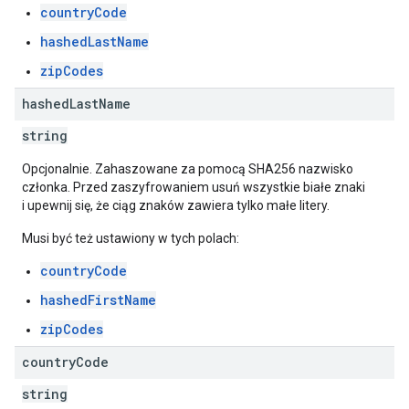
countryCode
hashedLastName
zipCodes
hashed
Last
Name
string
Opcjonalnie. Zahaszowane za pomocą SHA256 nazwisko
członka. Przed zaszyfrowaniem usuń wszystkie białe znaki
i upewnij się, że ciąg znaków zawiera tylko małe litery.
Musi być też ustawiony w tych polach:
countryCode
hashedFirstName
zipCodes
country
Code
string