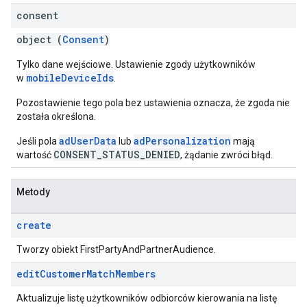
consent
object (
Consent
)
Tylko dane wejściowe. Ustawienie zgody użytkowników
mobileDeviceIds
w
.
Pozostawienie tego pola bez ustawienia oznacza, że zgoda nie
została określona.
adUserData
adPersonalization
Jeśli pola
lub
mają
CONSENT_STATUS_DENIED
wartość
, żądanie zwróci błąd.
Metody
create
Tworzy obiekt FirstPartyAndPartnerAudience.
edit
Customer
Match
Members
Aktualizuje listę użytkowników odbiorców kierowania na listę