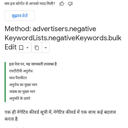
क्या इस कॉन्टेंट से आपको मदद मिली?
s.youtubeAssetAssociations
सुझाव भेजें
Method: advertisers
.
negative
Keyword
Lists
.
negative
Keywords
.
bulk
Edit
इस पेज पर, यह जानकारी उपलब्ध है
gnedTargetOptions
एचटीटीपी अनुरोध
s.youtubeAssetAssociations
पाथ पैरामीटर
अनुरोध का मुख्य भाग
ons
जवाब का मुख्य भाग
अनुमति के दायरे
एक ही नेगेटिव कीवर्ड सूची में, नेगेटिव कीवर्ड में एक साथ कई बदलाव
करता है.