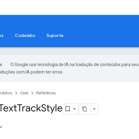
ps
Codelabs
Suporte
O Google usa tecnologia de IA na tradução de conteúdos para seu
raduções com IA podem ter erros.
odutos
Cast
Referência
Text
Track
Style