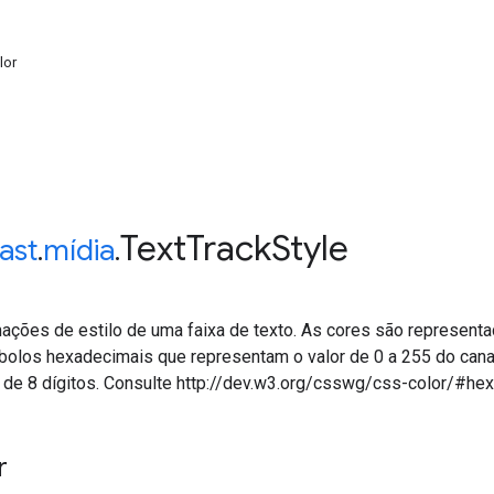
lor
Text
Track
Style
ast
.
mídia
.
ações de estilo de uma faixa de texto. As cores são represe
bolos hexadecimais que representam o valor de 0 a 255 do cana
 de 8 dígitos. Consulte http://dev.w3.org/csswg/css-color/#hex
r