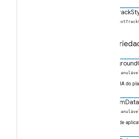
Informações de mídia
Text
Track
St
Media
Metadata
Metadados de filme
novo TextTrack
Music
Track
Media
Metadata
Pausa
Request
Proprieda
Metadados de fotos
Solicitação de Play
Dados da fila
background
Queue
Insert
Items
Request
Item de fila
string anuláve
Queue
Load
Request
Cor RGBA do pla
Queue
Remove
Items
Request
Queue
Reorder
Items
Request
custom
Data
Queue
Update
Items
Request
Seek
Request
objeto anuláve
Interromper solicitação
Dados de aplica
Estilo Text
Track
Música