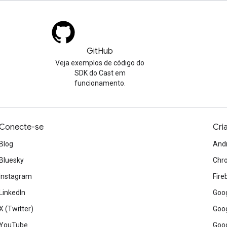
GitHub
Veja exemplos de código do
SDK do Cast em
funcionamento.
Conecte-se
Cri
Blog
And
Bluesky
Chr
Instagram
Fire
LinkedIn
Goog
X (Twitter)
Goog
YouTube
Goog