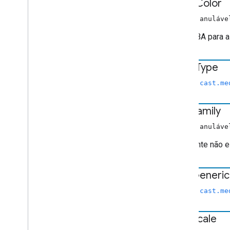
Tv
Show
Media
Metadata
edge
Color
Estado de ação do usuário
string anuláve
Solicitação de anúncios VAST
Cor RGBA para a
Informações sobre vídeo
Solicitação de volume
chrome
.
cast
.
media
.
timeout
edge
Type
Índice completo
chrome.cast.me
APIs Receiver
font
Family
API Web Receiver
API Android TV Receiver
string anuláve
Se a fonte não e
font
Generic
chrome.cast.me
font
Scale