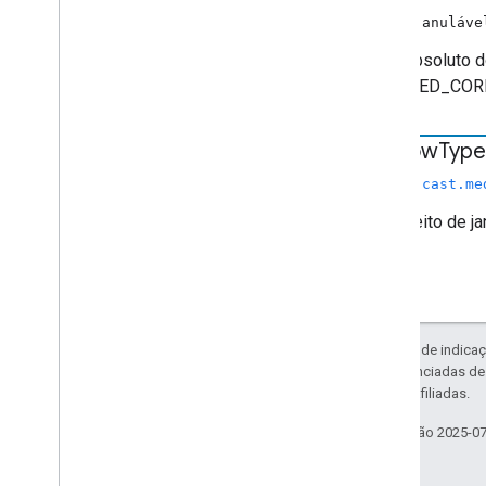
número anuláve
Valor absoluto 
ROUNDED_COR
window
Type
chrome.cast.me
O conceito de j
região.
Exceto em caso de indicaç
código são licenciadas d
da Oracle e/ou afiliadas.
Última atualização 2025-0