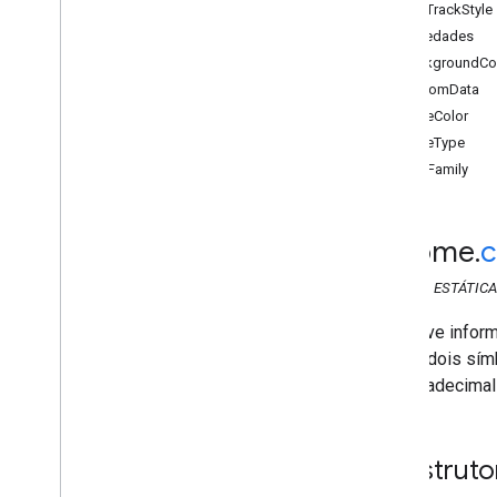
TextTrackStyle
API Web Sender
Propriedades
Visão geral
backgroundCo
Cast
.
framework
customData
chrome
.
cast
edgeColor
chrome
.
cast
.
media
edgeType
chrome
.
cast
.
media
fontFamily
Metadados do Audio
Chapter
Chapter
Media
Audiobook
Container
Metadata
chrome
.
c
Dividir
Quebra de clipe
CLASSE
ESTÁTICA
Status de interrupção
Metadados do contêiner
Descreve inform
Edit
Tracks
Info
Request
são os dois sím
Generic
Media
Metadata
cor hexadecimal
Get
Status
Request
Live
Seekable
Range
Construto
Solicitação de carregamento
Mídia