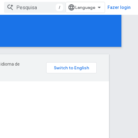
/
Fazer login
 idioma de