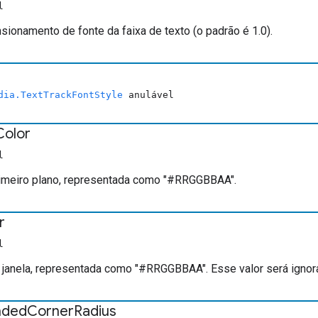
l
sionamento de fonte da faixa de texto (o padrão é 1.0).
dia.TextTrackFontStyle
anulável
Color
l
imeiro plano, representada como "#RRGGBBAA".
r
l
 janela, representada como "#RRGGBBAA". Esse valor será igno
nded
Corner
Radius