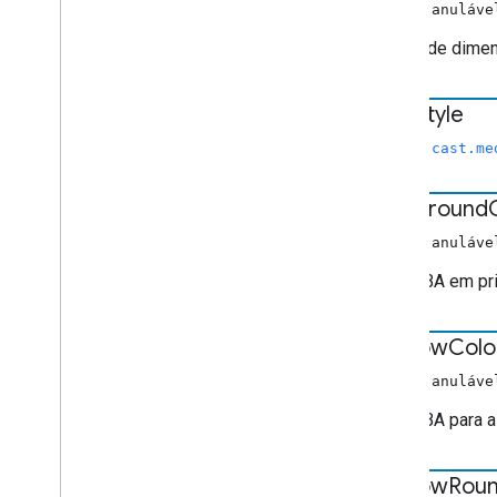
número anuláve
O fator de dimen
font
Style
chrome.cast.me
foreground
string anuláve
Cor RGBA em pr
window
Colo
string anuláve
Cor RGBA para a
window
Rou