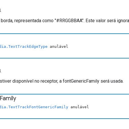
l
 borda, representada como "#RRGGBBAA". Este valor será igno
dia.TextTrackEdgeType
anulável
l
stiver disponível no receptor, a fontGenericFamily será usada.
Family
dia.TextTrackFontGenericFamily
anulável