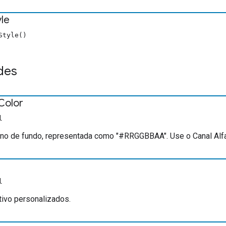
yle
Style()
des
Color
l
no de fundo, representada como "#RRGGBBAA". Use o Canal Alfa 
l
tivo personalizados.