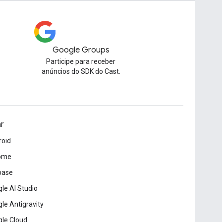
Google Groups
Participe para receber
anúncios do SDK do Cast.
ar
roid
ome
base
le AI Studio
le Antigravity
le Cloud