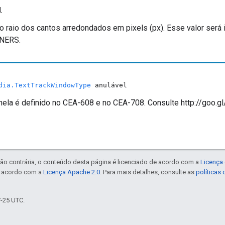
l
do raio dos cantos arredondados em pixels (px). Esse valor ser
NERS.
dia.TextTrackWindowType
anulável
anela é definido no CEA-608 e no CEA-708. Consulte http://goo
ão contrária, o conteúdo desta página é licenciado de acordo com a
Licença 
e acordo com a
Licença Apache 2.0
. Para mais detalhes, consulte as
políticas
7-25 UTC.