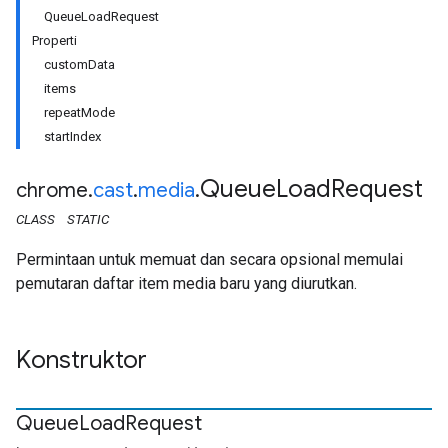
QueueLoadRequest
Properti
customData
items
repeatMode
startIndex
Queue
Load
Request
chrome
.
cast
.
media
.
CLASS
STATIC
Permintaan untuk memuat dan secara opsional memulai
pemutaran daftar item media baru yang diurutkan.
Konstruktor
Queue
Load
Request