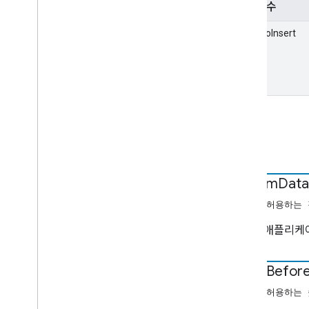
매개변수
Media
Metadata
영화 미디어 메타데이터
itemsToInsert
음악 트랙 미디어 메타데이터
일시중지 요청
사진 미디어 메타데이터
Play 요청
Queue
Data
Queue
Insert
Items 요청
속성
대기열 항목
Queue
Load
Request
대기열 삭제 항목 요청
custom
Data
Queue
Reorder
Items
Request
null을 허용하는
대기열 업데이트 항목 요청
Seek
Request
수신기 애플리케
중지 요청
텍스트 추적 스타일
insert
Befor
트랙
TV 프로그램 미디어 메타데이터
null을 허용하는
사용자 작업 상태