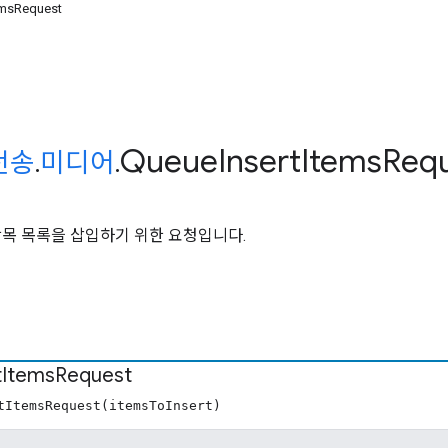
emsRequest
Queue
Insert
Items
Req
전송
.
미디어
.
항목 목록을 삽입하기 위한 요청입니다.
t
Items
Request
tItemsRequest(itemsToInsert)