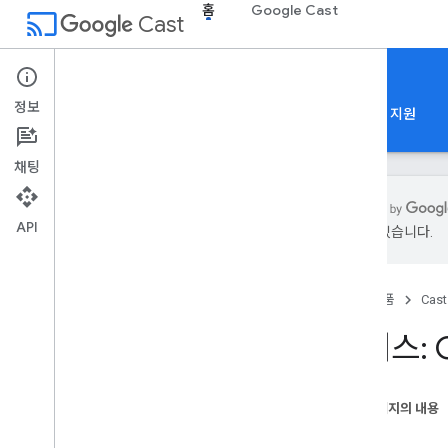
홈
Google Cast
cast
Cast
홈
정보
홈
가이드
참조
샘플 앱
Codelabs
지원
채팅
API
있을 수 있습니다.
출연진 참조
API 개요
홈
제품
Cast
SDK 출시 노트
웹 수신기 SDK 미리보기 URL
클래스: 
Sender API
Android Sender API
이 페이지의 내용
i
OS Sender API
생성자