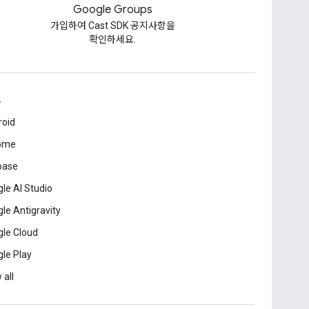
Google Groups
가입하여 Cast SDK 공지사항을
확인하세요.
드
roid
ome
base
le AI Studio
le Antigravity
le Cloud
le Play
 all