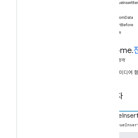
Web Sender API
QueueInsertIt
개요
속성
Cast
.
framework
customData
chrome
.
cast
insertBefore
chrome
.
cast
.
media
items
chrome
.
cast
.
media
오디오북Chapter
Media 메타데이터
chrome
.
오디오북 컨테이너 메타데이터
Break
클래스
정적
Break
Clip
큐에 새 미디어 
광고 시점 상태
컨테이너 메타데이터
Edit
Tracks
Info
Request
생성자
Generic
Media
Metadata
Get
Status
Request
Live
Seekable
Range
Queue
Inser
로드 요청
new QueueInser
미디어
미디어 정보