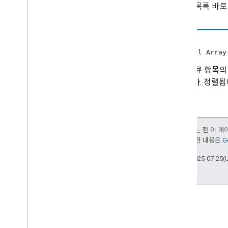
삽입된 목록 바로 
VAST 광고 요청
동영상 정보
볼륨 요청
items
chrome
.
cast
.
media
.
timeout
non-null Arra
모든 색인
삽입할 큐 항목의 
패합니다. 정렬됩
수신자 API
Web Receiver API
Android TV 수신기 API
달리 명시되지 않는 한 이 
부여됩니다. 자세한 내용은
G
최종 업데이트: 2025-07-25(