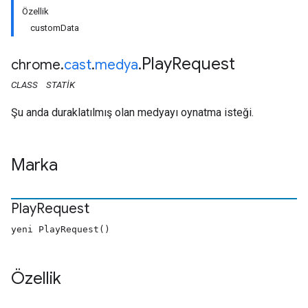
Özellik
customData
Play
Request
chrome
.
cast
.
medya
.
CLASS
STATIK
Şu anda duraklatılmış olan medyayı oynatma isteği.
Marka
Play
Request
yeni PlayRequest()
Özellik