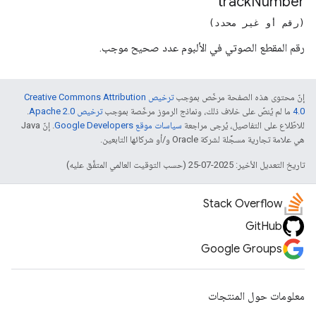
track
Number
(رقم أو غير محدد)
رقم المقطع الصوتي في الألبوم عدد صحيح موجب.
إنّ محتوى هذه الصفحة مرخّص بموجب
ترخيص Creative Commons Attribution
4.0‏
ما لم يُنصّ على خلاف ذلك، ونماذج الرموز مرخّصة بموجب
ترخيص Apache 2.0‏
.
للاطّلاع على التفاصيل، يُرجى مراجعة
سياسات موقع Google Developers‏
. إنّ Java
هي علامة تجارية مسجَّلة لشركة Oracle و/أو شركائها التابعين.
تاريخ التعديل الأخير: 2025-07-25 (حسب التوقيت العالمي المتفَّق عليه)
Stack Overflow
GitHub
Google Groups
معلومات حول المنتجات