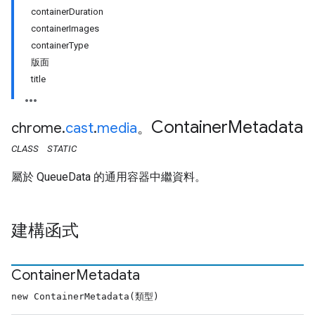
containerDuration
containerImages
containerType
版面
title
Container
Metadata
chrome
.
cast
.
media
。
CLASS
STATIC
屬於 QueueData 的通用容器中繼資料。
建構函式
Container
Metadata
new ContainerMetadata(類型)