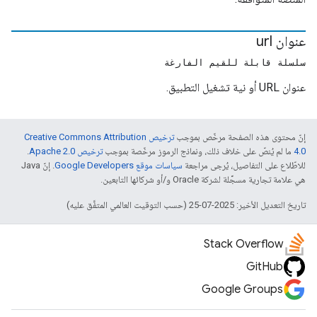
عنوان url
سلسلة قابلة للقيم الفارغة
عنوان URL أو نية تشغيل التطبيق.
إنّ محتوى هذه الصفحة مرخّص بموجب
ترخيص Creative Commons Attribution
4.0‏
ما لم يُنصّ على خلاف ذلك، ونماذج الرموز مرخّصة بموجب
ترخيص Apache 2.0‏
.
للاطّلاع على التفاصيل، يُرجى مراجعة
سياسات موقع Google Developers‏
. إنّ Java
هي علامة تجارية مسجَّلة لشركة Oracle و/أو شركائها التابعين.
تاريخ التعديل الأخير: 2025-07-25 (حسب التوقيت العالمي المتفَّق عليه)
Stack Overflow
GitHub
Google Groups