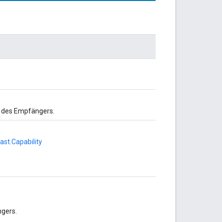
e des Empfängers.
st.Capability
ngers.