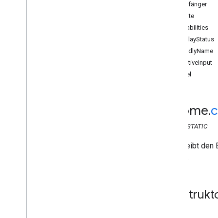
Web Sender API
Empfänger
Übersicht
Attribute
Cast
.
Framework
capabilities
chrome
.
cast
displayStatus
chrome
.
cast
friendlyName
Api
Config
isActiveInput
Anmeldedaten
Label
Anrufanfrage
Fehler
Bild
chrome
.
c
Empfänger
CLASS
STATIC
Anzeigestatus des Empfängers
Absenderanwendung
Beschreibt den E
Sitzung
werden.
Session
Request
Zeitlimit
Volume
Konstrukt
chrome
.
cast
.
media
chrome
.
cast
.
media
.
timeout