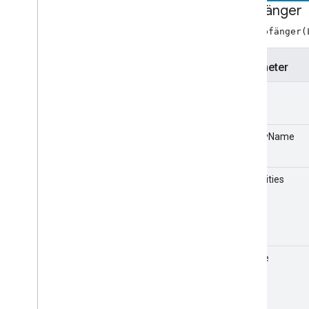
Gesamtindex
Empfänger
neu Empfänger(
Receiver-APIs
Web Receiver API
Parameter
Android TV Receiver API
Label
friendlyName
capabilities
Volume