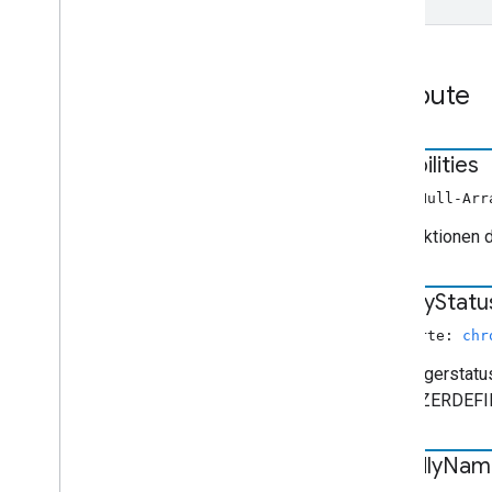
Attribute
capabilities
Nicht-Null-Ar
Die Funktionen 
display
Statu
Nullwerte:
chr
Empfängerstatus,
BENUTZERDEFINIE
friendly
Nam