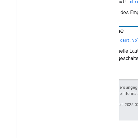
nicht null
chr
Der Typ des Emp
Volume
chrome.cast.Vo
Die aktuelle Lau
stummgeschaltet
Sofern nicht anders angege
lizenziert. Weitere Informa
Zuletzt aktualisiert: 2025-0