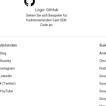
Logo: GitHub
Sehen Sie sich Beispiele für
funktionierenden Cast SDK-
Code an.
Verbinden
Buil
Blog
And
Bluesky
Chr
Instagram
Fire
LinkedIn
Goog
X (Twitter)
Goog
YouTube
Goog
Goog