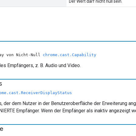
Der Wert darf nicht null sein.
ray von Nicht-Null
chrome.cast.Capability
des Empfängers, z. B. Audio und Video.
s
ome.cast.ReceiverDisplayStatus
 der dem Nutzer in der Benutzeroberfläche der Erweiterung angez
RTE Empfänger. Wenn der Empfänger als inaktiv angezeigt werde
e