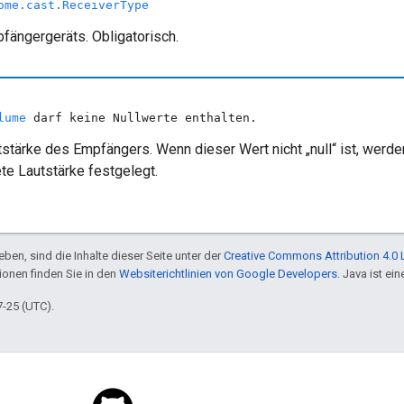
ome.cast.ReceiverType
fängergeräts. Obligatorisch.
lume
darf keine Nullwerte enthalten.
tstärke des Empfängers. Wenn dieser Wert nicht „null“ ist, werd
e Lautstärke festgelegt.
ben, sind die Inhalte dieser Seite unter der
Creative Commons Attribution 4.0 
tionen finden Sie in den
Websiterichtlinien von Google Developers
. Java ist e
7-25 (UTC).