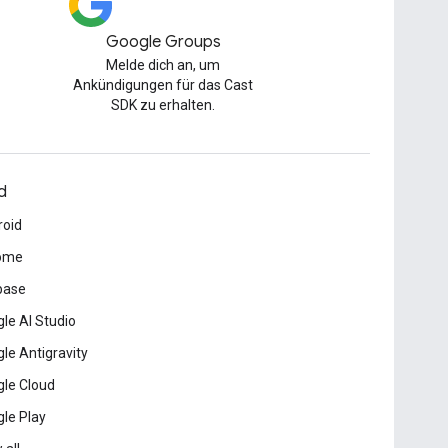
Google Groups
Melde dich an, um
Ankündigungen für das Cast
SDK zu erhalten.
d
roid
ome
base
le AI Studio
le Antigravity
le Cloud
le Play