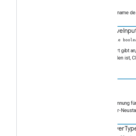
String
Der Vorname des
is
Active
Inpu
nullable boole
Der Wert gibt a
verbunden ist, C
null.
Label
String
Eine Kennung für
Browser-Neustart
receiver
Typ