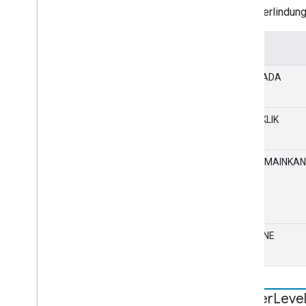
Jenis perlindung
Nilai
TIDAK ADA
KUNCI KLIK
SIAP DIMAINKAN
WIDEVINE
Logger
Leve