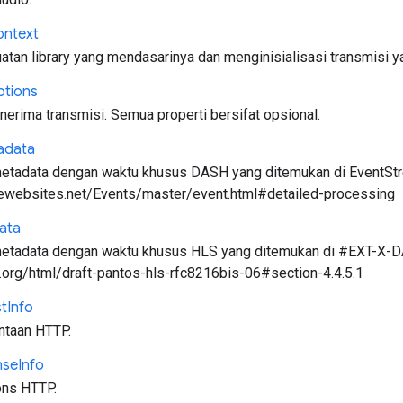
ontext
tan library yang mendasarinya dan menginisialisasi transmisi 
tions
erima transmisi. Semua properti bersifat opsional.
adata
metadata dengan waktu khusus DASH yang ditemukan di EventStrea
ewebsites.net/Events/master/event.html#detailed-processing
ata
 metadata dengan waktu khusus HLS yang ditemukan di #EXT-X-D
tf.org/html/draft-pantos-hls-rfc8216bis-06#section-4.4.5.1
t
Info
ntaan HTTP.
nse
Info
ons HTTP.