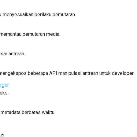
g
uk menyesuaikan perilaku pemutaran.
 memantau pemutaran media.
sar antrean.
engekspos beberapa API manipulasi antrean untuk developer.
ager
eks.
a
k metadata berbatas waktu.
ce