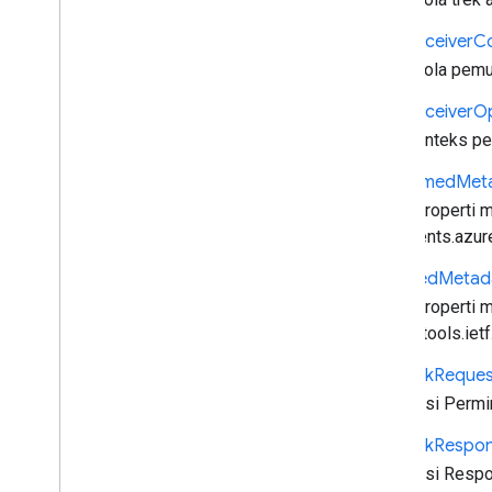
Metadata Timed
Cast
.
framework
.
breaks
Cast
Receiver
C
Cast
.
framework
.
events
Mengelola pemua
Cast
.
framework
.
messages
Cast
Receiver
Op
cast
.
framework
.
stats
Opsi konteks pen
transmisi
.
framework
.
system
transmisi
.
framework
.
ui
Dash
Timed
Met
Indeks semua
Berisi properti 
API Penerima Android TV
documents.azur
Hls
Timed
Metad
Berisi properti
https://tools.ie
Network
Reques
Informasi Permi
Network
Respo
Informasi Resp