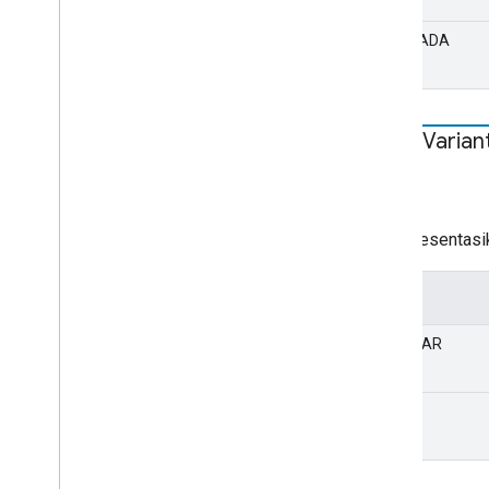
TIDAK ADA
Shaka
Varian
STATIS
string
Merepresentasik
Nilai
STANDAR
DEBUG