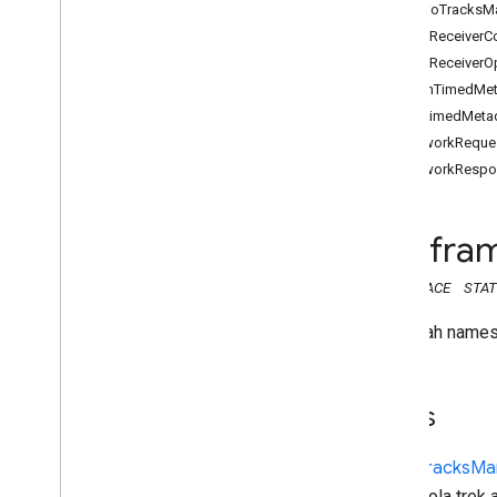
API Pengirim Web
AudioTracksM
CastReceiverC
API Penerima
CastReceiverO
API Penerima Web
DashTimedMet
Ringkasan
HlsTimedMeta
transmisi
.
framework
NetworkReques
transmisi
.
framework
NetworkRespo
Pengelola
Audio
Track
Konteks
Cast
Receiver
fra
Opsi
Cast
Receiver
cast
.
Dash
Timed
Metadata
NAMESPACE
STAT
Metadata
Timels
Info
Network
Network
Ini adalah nam
Info
Respons
Jaringan
Playback
Config
Pemutar
Pengelola
Class
Queue
Base
Queue
Manager
Audio
Tracks
Ma
Text
Track
Manager
Mengelola trek a