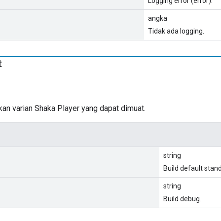
Logging error (error).
angka
Tidak ada logging.
t
an varian Shaka Player yang dapat dimuat.
string
Build default stand
string
Build debug.