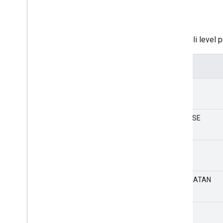
STATIS
angka
Mewakili level p
Nilai
DEBUG
VERBOSE
INFO
PERINGATAN
ERROR