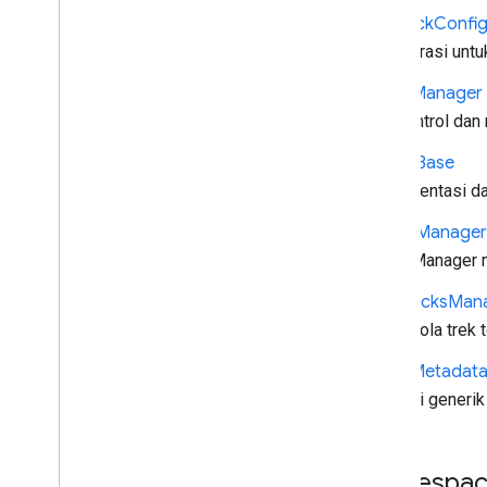
Playback
Confi
Konfigurasi unt
Player
Manager
Mengontrol dan
Queue
Base
Implementasi da
Queue
Manager
QueueManager m
Text
Tracks
Man
Mengelola trek t
Timed
Metadat
Properti generi
Namespa