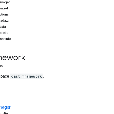
anager
ontext
ptions
adata
data
tInfo
nseInfo
mework
IS
espace
cast.framework
.
nager
udio.