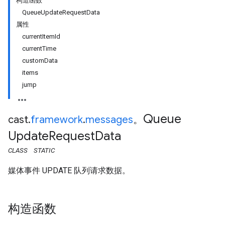
构造函数
QueueUpdateRequestData
属性
currentItemId
currentTime
customData
items
jump
Queue
cast
.
framework
.
messages
。
Update
Request
Data
CLASS
STATIC
媒体事件 UPDATE 队列请求数据。
构造函数