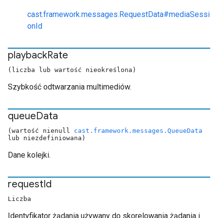
cast.framework.messages.RequestData#mediaSessi
onId
playback
Rate
(liczba lub wartość nieokreślona)
Szybkość odtwarzania multimediów.
queue
Data
(wartość nienull
cast.framework.messages.QueueData
lub niezdefiniowana)
Dane kolejki.
request
Id
Liczba
Identyfikator żądania używany do skorelowania żądania i