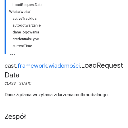
LoadRequestData
Właściwości
activeTrackIds
autoodtwarzanie
dane logowania
credentialsType
currentTime
Load
Request
cast
.
framework
.
wiadomości
.
Data
CLASS
STATIC
Dane żądania wczytania zdarzenia multimedialnego.
Zespół