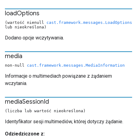
load
Options
(wartość nienull
cast.framework.messages.LoadOptions
lub nieokreślona)
Dodano opcje wczytywania.
media
non-null
cast.framework.messages.MediaInformation
Informacje o multimediach powiązane z żądaniem
wczytania.
media
Session
Id
(liczba lub wartość nieokreślona)
Identyfikator sesji multimediów, której dotyczy żądanie.
Odziedziczone z: