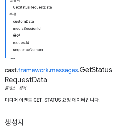
생성자
Get
Status
Request
Data
속성
custom
Data
media
Session
Id
옵션
request
Id
sequence
Number
Get
Status
cast
.
framework
.
messages
.
Request
Data
클래스
정적
미디어 이벤트 GET_STATUS 요청 데이터입니다.
생성자