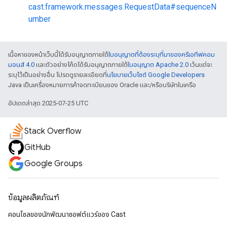
cast.framework.messages.RequestData#sequenceN
umber
เนื้อหาของหน้าเว็บนี้ได้รับอนุญาตภายใต้
ใบอนุญาตที่ต้องระบุที่มาของครีเอทีฟคอม
มอนส์ 4.0
และตัวอย่างโค้ดได้รับอนุญาตภายใต้
ใบอนุญาต Apache 2.0
เว้นแต่จะ
ระบุไว้เป็นอย่างอื่น โปรดดูรายละเอียดที่
นโยบายเว็บไซต์ Google Developers
Java เป็นเครื่องหมายการค้าจดทะเบียนของ Oracle และ/หรือบริษัทในเครือ
อัปเดตล่าสุด 2025-07-25 UTC
Stack Overflow
GitHub
Google Groups
ข้อมูลผลิตภัณฑ์
คอนโซลของนักพัฒนาซอฟต์แวร์ของ Cast