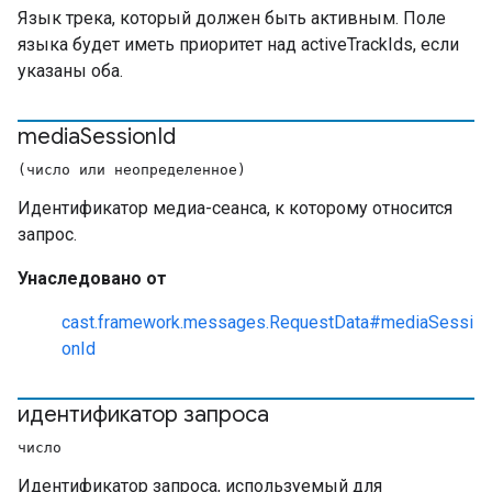
Язык трека, который должен быть активным. Поле
языка будет иметь приоритет над activeTrackIds, если
указаны оба.
media
Session
Id
(число или неопределенное)
Идентификатор медиа-сеанса, к которому относится
запрос.
Унаследовано от
cast.framework.messages.RequestData#mediaSessi
onId
идентификатор запроса
число
Идентификатор запроса, используемый для