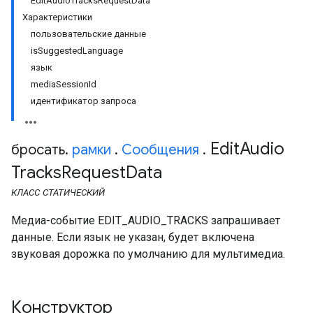
EditAudioTracksRequestData
Характеристики
пользовательские данные
isSuggestedLanguage
язык
mediaSessionId
идентификатор запроса
Edit
Audio
бросать
.
рамки
.
Сообщения
.
Tracks
Request
Data
КЛАСС
СТАТИЧЕСКИЙ
Медиа-событие EDIT_AUDIO_TRACKS запрашивает
данные. Если язык не указан, будет включена
звуковая дорожка по умолчанию для мультимедиа.
Конструктор