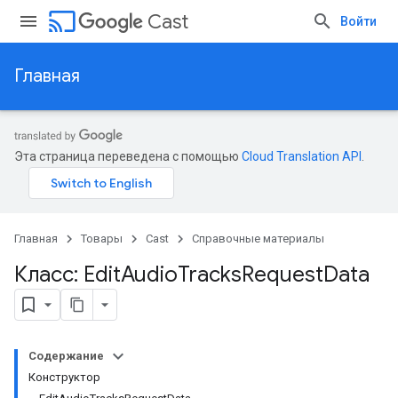
cast
Cast
Войти
Главная
Эта страница переведена с помощью
Cloud Translation API
.
Главная
Товары
Cast
Справочные материалы
Класс: Edit
Audio
Tracks
Request
Data
Содержание
Конструктор