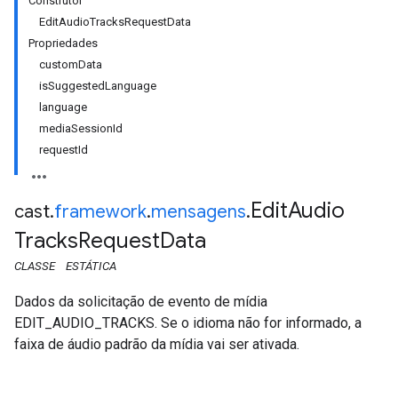
Construtor
EditAudioTracksRequestData
Propriedades
customData
isSuggestedLanguage
language
mediaSessionId
requestId
Edit
Audio
cast
.
framework
.
mensagens
.
Tracks
Request
Data
CLASSE
ESTÁTICA
Dados da solicitação de evento de mídia
EDIT_AUDIO_TRACKS. Se o idioma não for informado, a
faixa de áudio padrão da mídia vai ser ativada.