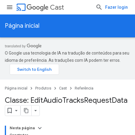
cast
Cast
Fazer login
Página inicial
O Google usa tecnologia de IA na tradução de conteúdos para seu
idioma de preferência. As traduções com IA podem ter erros.
Página inicial
Produtos
Cast
Referência
Classe: Edit
Audio
Tracks
Request
Data
Nesta página