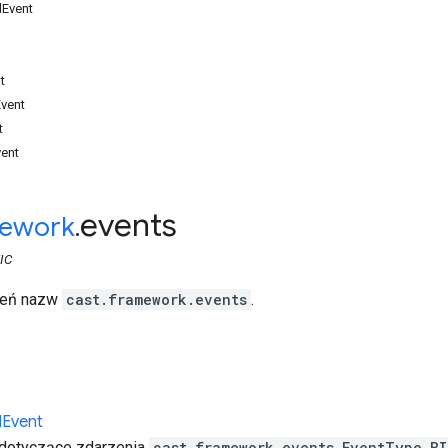
dEvent
t
vent
t
ent
events
ework
.
IC
rzeń nazw
cast.framework.events
.
d
Event
 dotyczące zdarzenia
cast.framework.events.EventType.B