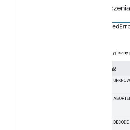
Wyliczenia
Detailed
Err
STATIC
liczba
Kod przypisany p
Wartość
MEDIA_UNKNO
MEDIA_ABORTE
MEDIA_DECODE