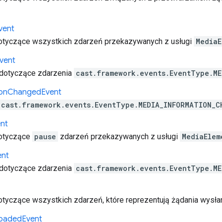
vent
otyczące wszystkich zdarzeń przekazywanych z usługi
MediaE
vent
 dotyczące zdarzenia
cast.framework.events.EventType.ME
on
Changed
Event
cast.framework.events.EventType.MEDIA_INFORMATION_C
nt
otyczące
pause
zdarzeń przekazywanych z usługi
MediaElem
ent
 dotyczące zdarzenia
cast.framework.events.EventType.M
tyczące wszystkich zdarzeń, które reprezentują żądania wysłan
oaded
Event