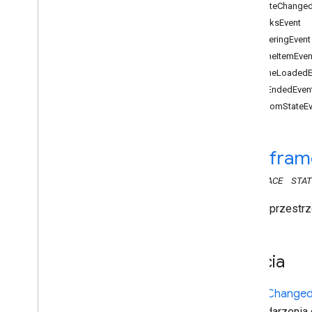
BitrateChange
Interfejs Web Sender API
BreaksEvent
BufferingEvent
Interfejsy API odbiorników
CacheItemEven
Interfejs Web odbiornik API
CacheLoadedE
Informacje ogólne
ClipEndedEven
Cast
.
framework
CustomStateEv
Cast
.
framework
.
breaks
Cast
.
framework
.
events
Cast
.
framework
.
events
cast
.
fram
Zdarzenie zmiany szybkości
transmisji bitów
NAMESPACE
STAT
Przerwa
Wydarzenie z buforem
Jest to przest
Zdarzenie elementu cache
Cache
Cache
Loaded
Event
Zajęcia
Clip
Ended
Event
Zdarzenie niestandardowe
Zdarzenie Emsg
Bitrate
Change
Zdarzenie błędu
Dane zdarzenia