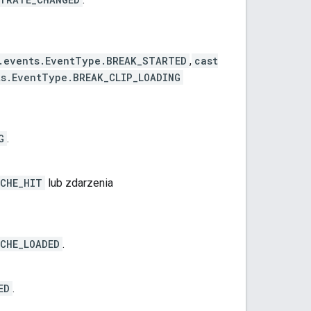
.events.EventType.BREAK_STARTED
,
cast
ts.EventType.BREAK_CLIP_LOADING
G
.
ACHE_HIT
lub zdarzenia
CHE_LOADED
.
ED
.