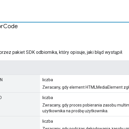
or
Code
rzez pakiet SDK odbiornika, który opisuje, jaki błąd wystąpił.
WN
liczba
Zwracany, gdy element HTMLMediaElement zgłas
D
liczba
Zwracany, gdy proces pobierania zasobu multi
użytkownika na prośbę użytkownika.
liczba
Zwracany, gdy podczas dekodowania zasobu mul