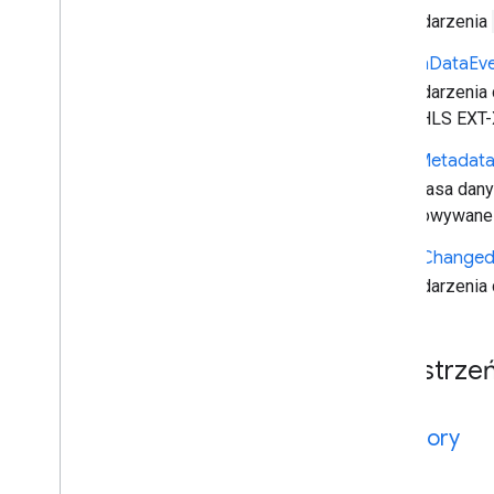
Dane zdarzenia
Session
Data
Ev
Dane zdarzenia
tagów HLS EXT-X
Timed
Metadat
Superklasa dany
przechowywane w
Tracks
Change
Dane zdarzenia
Przestrze
category