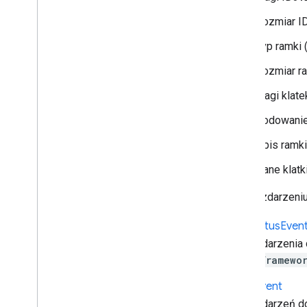
Rozmiar I
Typ ramki 
Rozmiar r
Flagi klate
Kodowanie
Opis ramki
Dane klatk
W tym zdarzeni
Live
Status
Even
Dane zdarzenia
cast.framewo
Load
Event
Dane zdarzeń do