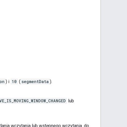
on
) i
10
(
segmentData
).
VE_IS_MOVING_WINDOW_CHANGED
lub
ania wczytania lub wstępnego wczytania. do