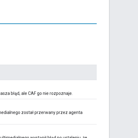
za błąd, ale CAF go nie rozpoznaje.
medialnego został przerwany przez agenta
timedialnego wystąpił błąd po ustaleniu, że