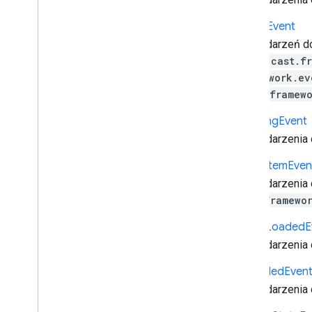
event
.
Event
Breaks
Event
Zdarzenie Id3
Dane zdarzeń d
Zdarzenie na żywo
przerw:
cast.f
Zdarzenie wczytywania
.framework.ev
Zdarzenie Media
Element
i
cast.framew
Media
Ended
Event
Zdarzenie dotyczące zmiany
Buffering
Event
informacji
Dane zdarzenia 
Zdarzenie wstrzymania
multimediów
Cache
Item
Even
Zdarzenie typu status medialny
Dane zdarzenia
Zdarzenie Event
cast.framewo
Segmenty
Pobrane zdarzenie
Eventd
Metadata
Event
Cache
Loaded
E
Ścieżka
Zmieniona
Dane zdarzenia
.
cast
.
framework
.
events
.
kategoria
Cast
.
framework
.
messages
Clip
Ended
Even
Cast
.
framework
.
stats
Dane zdarzenia 
Cast
.
framework
.
system