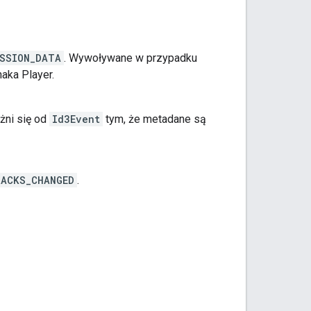
ESSION_DATA
. Wywoływane w przypadku
aka Player.
żni się od
Id3Event
tym, że metadane są
RACKS_CHANGED
.