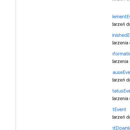
gracza.
Media
Element
E
Dane zdarzeń d
Media
Finished
E
Dane zdarzenia
Media
Informati
Dane zdarzenia
Media
Pause
Eve
Dane zdarzeń d
Media
Status
Ev
Dane zdarzenia
Request
Event
Dane zdarzeń do
Segment
Downl