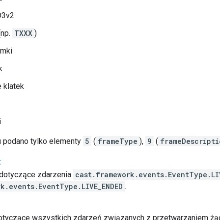
D3v2
(np.
TXXX
)
amki
k
 klatek
i
u podano tylko elementy
5
(
frameType
),
9
(
frameDescripti
t
 dotyczące zdarzenia
cast.framework.events.EventType.LI
rk.events.EventType.LIVE_ENDED
.
tyczące wszystkich zdarzeń związanych z przetwarzaniem żąd