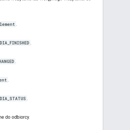
lement
.
DIA_FINISHED
.
HANGED
.
ent
.
EDIA_STATUS
.
e do odbiorcy.