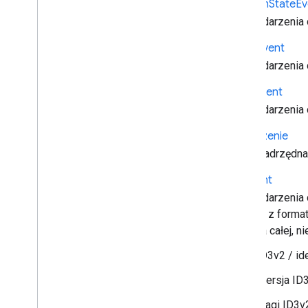
Custom
State
Ev
Cast
.
framework
.
ui
Dane zdarzenia
Indeks wszystkich
Interfejs API odbiornika Android TV
Emsg
Event
Dane zdarzenia
Error
Event
Dane zdarzenia
Wydarzenie
Klasa nadrzędna
Id3Event
Dane zdarzenia
zgodne z format
zawiera całej, 
ID3v2 / ide
Wersja ID
Flagi ID3v