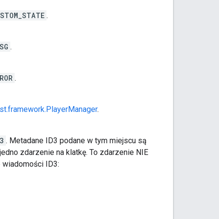
USTOM_STATE
.
SG
.
ROR
.
st.framework.PlayerManager
.
3
. Metadane ID3 podane w tym miejscu są
dno zdarzenie na klatkę. To zdarzenie NIE
e wiadomości ID3: