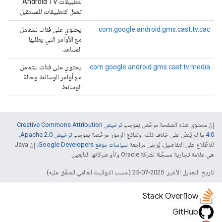
لتطبيقات Android TV
تعمل كتطبيقات للمستقبل.
com.google.android.gms.cast.tv.cac
يحتوي على فئات للتعامل
مع الأوامر التي يطلبها
المساعد.
com.google.android.gms.cast.tv.media
يحتوي على فئات للتعامل
مع أوامر الوسائط وحالة
الوسائط.
إنّ محتوى هذه الصفحة مرخّص بموجب
ترخيص Creative Commons Attribution
4.0‏
ما لم يُنصّ على خلاف ذلك، ونماذج الرموز مرخّصة بموجب
ترخيص Apache 2.0‏
.
للاطّلاع على التفاصيل، يُرجى مراجعة
سياسات موقع Google Developers‏
. إنّ Java
هي علامة تجارية مسجَّلة لشركة Oracle و/أو شركائها التابعين.
تاريخ التعديل الأخير: 2025-07-25 (حسب التوقيت العالمي المتفَّق عليه)
Stack Overflow
GitHub