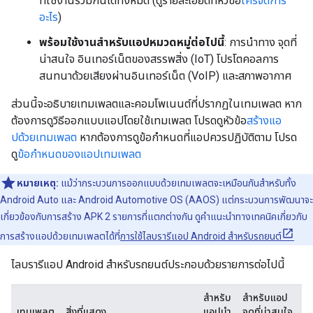
ที่ใช้งานร่วมกันได้ทั้งหมด (ดูรายละเอียดที่หัวข้อ
ใครจัดการ
อะไร
)
พร้อมใช้งานสำหรับแอปหมวดหมู่ต่อไปนี้
: การนำทาง จุดที่
น่าสนใจ อินเทอร์เน็ตของสรรพสิ่ง (IoT) โปรโตคอลการ
สนทนาด้วยเสียงผ่านอินเทอร์เน็ต (VoIP) และสภาพอากาศ
ส่วนนี้จะอธิบายเทมเพลตและคอมโพเนนต์ที่ปรากฏในเทมเพลต หาก
ต้องการดูวิธีออกแบบแอปโดยใช้เทมเพลต โปรดดูหัวข้อ
สร้างแอ
ปด้วยเทมเพลต
หากต้องการดูข้อกำหนดที่แอปควรปฏิบัติตาม โปรด
ดู
ข้อกำหนดของแอปเทมเพลต
หมายเหตุ:
แม้ว่ากระบวนการออกแบบด้วยเทมเพลตจะเหมือนกันสำหรับทั้ง
Android Auto และ Android Automotive OS (AAOS) แต่กระบวนการพัฒนาจะ
เกี่ยวข้องกับการสร้าง APK 2 รายการที่แตกต่างกัน ดูคำแนะนำทางเทคนิคเกี่ยวกับ
การสร้างแอปด้วยเทมเพลตได้ที่
การใช้ไลบรารีแอป Android สำหรับรถยนต์
ไลบรารีแอป Android สำหรับรถยนต์ประกอบด้วยรายการต่อไปนี้
สำหรับ
สำหรับแอป
เทมเพลต
สิ่งที่แสดง
แอปนำ
จุดที่น่าสนใจ