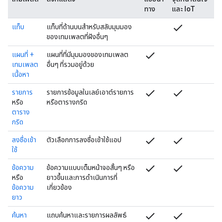
ทาง
และ IoT
check
แท็บ
แท็บที่ด้านบนสําหรับสลับมุมมอง
ของเทมเพลตที่ฝังอื่นๆ
check
แผนที่ +
แผนที่ที่มีมุมมองของเทมเพลต
เทมเพลต
อื่นๆ ที่รวมอยู่ด้วย
เนื้อหา
check
check
รายการ
รายการข้อมูลในเลย์เอาต์รายการ
หรือ
หรือตารางกริด
ตาราง
กริด
check
check
ลงชื่อเข้า
ตัวเลือกการลงชื่อเข้าใช้แอป
ใช้
check
check
ข้อความ
ข้อความแบบเต็มหน้าจอสั้นๆ หรือ
หรือ
ยาวขึ้นและการดำเนินการที่
ข้อความ
เกี่ยวข้อง
ยาว
check
check
ค้นหา
แถบค้นหาและรายการผลลัพธ์