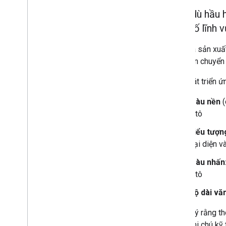
Tổng quan
Mặc dù hầu h
Thông báo
một số lĩnh 
Tổng quan
Điểm khác biệt: xe hơi và điện
Các nhà sản xuất
thoại
thời gian chuyể
Cách hoạt động của thông báo
trên ô tô
Nhà phát triển ứ
Những điều cần cân nhắc khi thiết
kế ứng dụng
Màu nền
(
Hồ sơ
ô tô
Trải nghiệm trong ứng dụng
Biểu tượn
đại diện v
Thành phần
Tổng quan
Màu nhấn
Tạo khối
ô tô
Độ dài vă
Xây dựng thương hiệu
Tổng quan
Xin lưu ý rằng t
Xây dựng thương hiệu nhà sản xuất ô tô
(xem ghi chú kỹ 