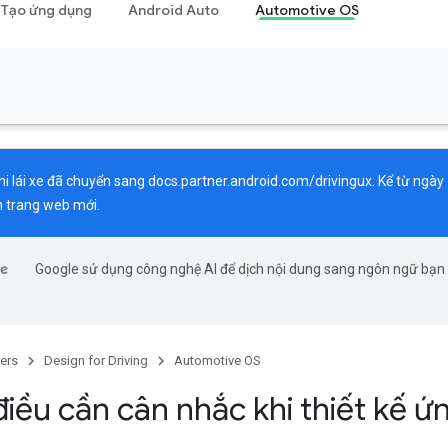
Tạo ứng dụng
Android Auto
Automotive OS
hi lái xe đã chuyển sang
docs.partner.android.com/drivingux
. Kể từ ngày
n trang web mới.
Google sử dụng công nghệ AI để dịch nội dung sang ngôn ngữ bạn 
ers
Design for Driving
Automotive OS
iều cần cân nhắc khi thiết kế ứ