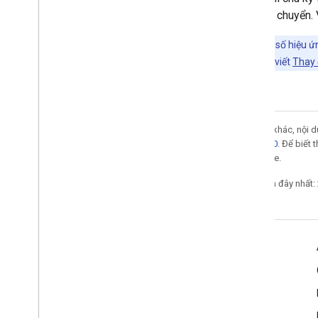
Xây dựng thương hiệu ứng dụng
đang di chuyển. 
Lưu ý:
Một số hiệu ứn
tham khảo bài viết
Thay 
Trừ phi có lưu ý khác, nội
phép Apache 2.0
. Để biết 
liên kết với Oracle.
Cập nhật lần gần đây nhất:
Thiết kế để dùng khi lái xe
Tính năng mới
Nhãn bố cục
Phải, nên & Tháng 5