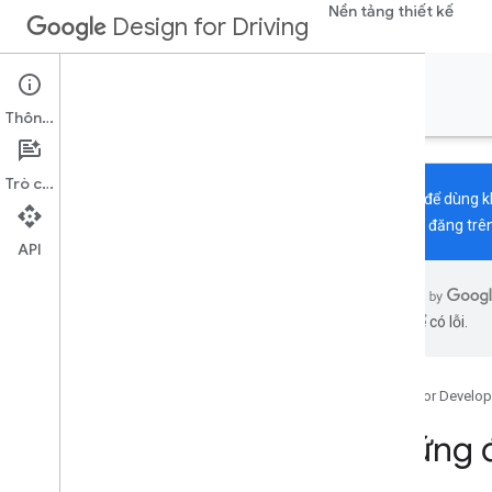
Nền tảng thiết kế
Design for Driving
Automotive OS
Thông tin
Trò chuyện
Thiết kế để dùng k
chỉ được đăng trê
API
Giới thiệu
Thiết kế tham chiếu
AI có thể có lỗi.
Tổng quan
Tham chiếu đến chân dung
Tham chiếu đến phong cảnh nhỏ
Google for Develop
Trải nghiệm
Những đ
Trải nghiệm sản phẩm
Trải nghiệm hệ thống