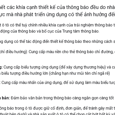
ết các khía cạnh thiết kế của thông báo đều do nhà
vực mà nhà phát triển ứng dụng có thể ảnh hưởng đến
 ô tô có thể tuỳ chỉnh nhiều khía cạnh của trải nghiệm thông báo 
n động của thông báo và bố cục của Trung tâm thông báo.
ng dụng có thể tác động đến thiết kế thông báo theo những cách s
chỉ điều hướng): Cung cấp màu nền cho thẻ thông báo chỉ đường,
g:
Cung cấp biểu tượng ứng dụng (để xây dựng thương hiệu) và cá
à biểu tượng điều hướng lớn (chẳng hạn như mũi tên chỉ ngã rẽ)
:
Cung cấp màu nhấn của ứng dụng, để sử dụng làm màu biểu tượ
n bản:
Đảm bảo văn bản trong thông báo càng ngắn gọn càng tốt
hông báo trong ô tô được giữ cố định, đơn giản, để tránh gây mất t
thuật bên dưới) và nhà sản xuất ô tô có thể chọn cắt bớt bất kỳ v