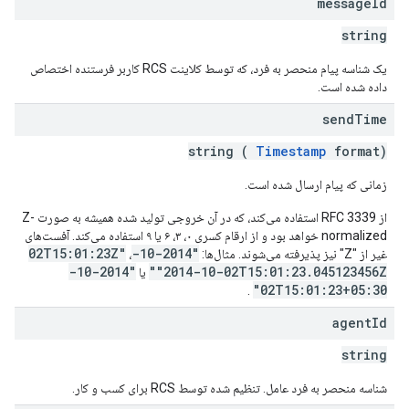
message
Id
string
یک شناسه پیام منحصر به فرد، که توسط کلاینت RCS کاربر فرستنده اختصاص
داده شده است.
send
Time
string (
Timestamp
format)
زمانی که پیام ارسال شده است.
از RFC 3339 استفاده می‌کند، که در آن خروجی تولید شده همیشه به صورت Z-
normalized خواهد بود و از ارقام کسری ۰، ۳، ۶ یا ۹ استفاده می‌کند. آفست‌های
"2014-10-02T15:01:23Z"
غیر از "Z" نیز پذیرفته می‌شوند. مثال‌ها:
،
"2014-10-
"2014-10-02T15:01:23.045123456Z"
یا
02T15:01:23+05:30"
.
agent
Id
string
شناسه منحصر به فرد عامل. تنظیم شده توسط RCS برای کسب و کار.