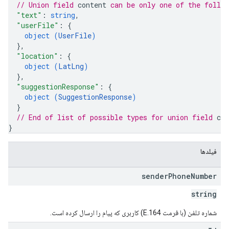
// Union field 
content
 can be only one of the follo
"text"
: 
string
,
"userFile"
: 
{
object (
UserFile
)
}
,
"location"
: 
{
object (
LatLng
)
}
,
"suggestionResponse"
: 
{
object (
SuggestionResponse
)
}
// End of list of possible types for union field 
con
}
فیلدها
sender
Phone
Number
string
شماره تلفن (با فرمت E.164) کاربری که پیام را ارسال کرده است.