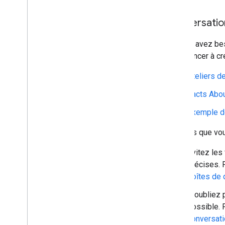
Conversatio
Si vous avez be
commencer à cré
Ateliers d
Facts Abo
Exemple d
Une fois que vo
Évitez les
précises. 
boîtes de 
N'oubliez 
possible. 
conversat