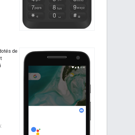
dotés de
t
i
: