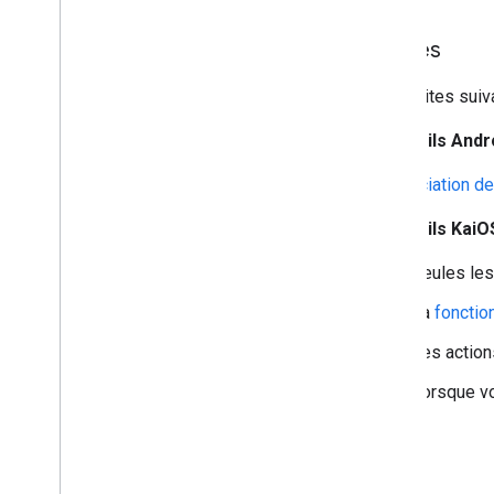
Limites
Les limites suiv
Appareils Andr
L'
association d
Appareils KaiO
Seules les
La
fonctio
Les actio
Lorsque vou