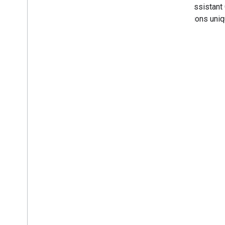
avec l'Assistant
vos actions uniq