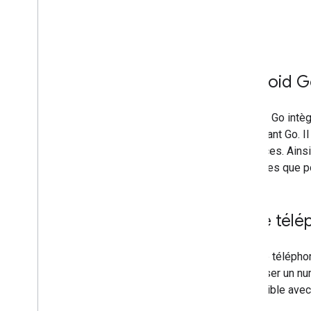
Android 
Android Go intè
l'Assistant Go. 
novatrices. Ain
agréables que p
Ligne télé
La ligne télépho
composer un numé
compatible avec 