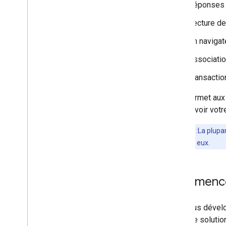
Réponses 
Lecture d
Un naviga
Associati
Transactio
Cela permet aux 
promouvoir votre
Remarque
:La plupa
localisées pour eux.
Commencez
Que vous dévelo
l'aide de soluti