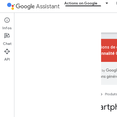
Actions on Google
Assistant
Actions on Google
Infos
Chat
Les actions de 
fonctionnalité
API
Méthodes d'intégration
Présentation
Actions dans les applications
traductions généré
Actions sur le Web et les contenus
Actions pour la maison connectée
Actions conversationnelles
Accueil
Produit
Smartph
Pourquoi créer des applications
Présentation
Appareils