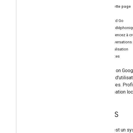
Sur cette page
Présentation
KaiOS
Écrans connectés
Android Go
Intervenants
Ligne téléphoniq
Smartphones
Commencez à cré
Fonctionnalités et téléphones
d'entrée de gamme
Conversations
Annuaire de l'Assistant
Localisation
Limites
Actions on Googl
milliard d'utili
et vocales. Prof
conversation loc
Kai
OS
KaiOS est un sys