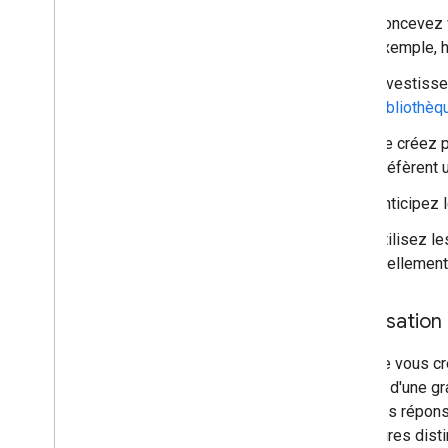
Concevez v
exemple, h
Investisse
bibliothèq
Ne créez p
préfèrent 
Anticipez 
Utilisez l
réellement
Localisation
Lorsque vous cré
compte d'une gr
avec des réponse
répertoires disti