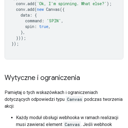
conv
.
add
(
`Ok, I'm spinning. What else?`
);
conv
.
add
(
new
Canvas
({
data
:
{
command
:
'SPIN'
,
spin
:
true
,
},
}));
});
Wytyczne i ograniczenia
Pamiętaj o tych wskazówkach i ograniczeniach
dotyczących odpowiedzi typu
Canvas
podczas tworzenia
akcji:
Każdy moduł obsługi webhooka w ramach realizacji
musi zawierać element
Canvas
. Jeśli webhook