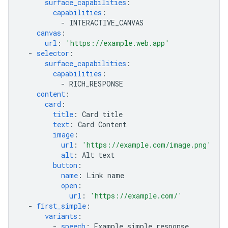
surface_capabilities
:
capabilities
:
-
INTERACTIVE_CANVAS
canvas
:
url
:
'https://example.web.app'
-
selector
:
surface_capabilities
:
capabilities
:
-
RICH_RESPONSE
content
:
card
:
title
:
Card title
text
:
Card Content
image
:
url
:
'https://example.com/image.png'
alt
:
Alt text
button
:
name
:
Link name
open
:
url
:
'https://example.com/'
-
first_simple
:
variants
:
-
speech
:
Example simple response.