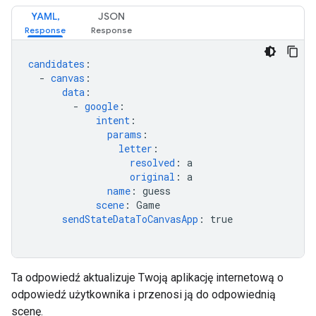
YAML,
JSON
candidates
:
-
canvas
:
data
:
-
google
:
intent
:
params
:
letter
:
resolved
:
a
original
:
a
name
:
guess
scene
:
Game
sendStateDataToCanvasApp
:
true
Ta odpowiedź aktualizuje Twoją aplikację internetową o
odpowiedź użytkownika i przenosi ją do odpowiednią
scenę.