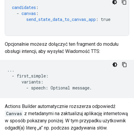
candidates
:
-
canvas
:
send_state_data_to_canvas_app
:
true
Opcjonalnie możesz dołączyć ten fragment do modułu
obsługi intencji, aby wysyłać Wiadomość TTS:
...
-
first_simple
:
variants
:
-
speech
:
Optional
message
.
Actions Builder automatycznie rozszerza odpowiedź
Canvas
z metadanymi na zaktualizuj aplikację internetową
w sposób pokazany poniżej. W tym przypadku użytkownik
odgadł(a) literę „a” np. podczas zgadywania słów.