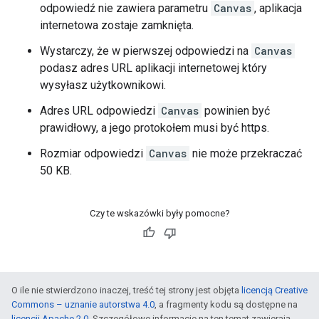
odpowiedź nie zawiera parametru
Canvas
, aplikacja
internetowa zostaje zamknięta.
Wystarczy, że w pierwszej odpowiedzi na
Canvas
podasz adres URL aplikacji internetowej który
wysyłasz użytkownikowi.
Adres URL odpowiedzi
Canvas
powinien być
prawidłowy, a jego protokołem musi być https.
Rozmiar odpowiedzi
Canvas
nie może przekraczać
50 KB.
Czy te wskazówki były pomocne?
O ile nie stwierdzono inaczej, treść tej strony jest objęta
licencją Creative
Commons – uznanie autorstwa 4.0
, a fragmenty kodu są dostępne na
licencji Apache 2.0
. Szczegółowe informacje na ten temat zawierają