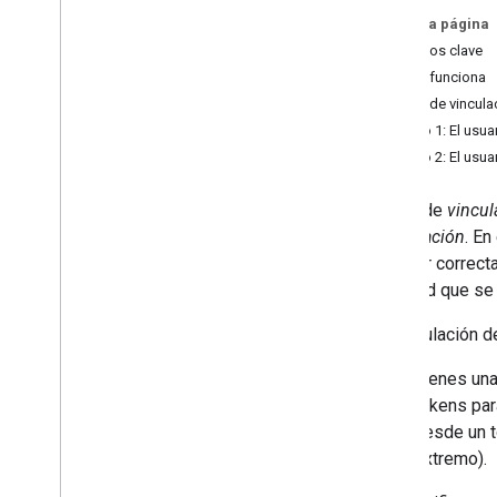
con Google basada en OAuth
En esta página
Guía de conceptos
Términos clave
Guía de implementación
Cómo funciona
Flujos de vincul
Vinculación de OAuth
Flujo 1: El usu
Guía de conceptos
Flujo 2: El usu
Guía de implementación
El tipo de
vincul
Inversión de la app basada en
autorización
. En
OAuth
acceder correct
Guía de implementación
solicitud que se
Vincule desde su plataforma
La vinculación d
Guía de implementación
Tienes una
tokens par
Herramientas
desde un t
Supervisión de errores
extremo).