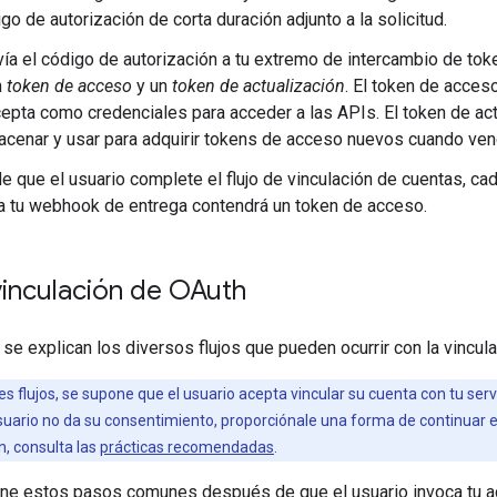
go de autorización de corta duración adjunto a la solicitud.
ía el código de autorización a tu extremo de intercambio de token
n
token de acceso
y un
token de actualización
. El token de acces
cepta como credenciales para acceder a las APIs. El token de ac
cenar y usar para adquirir tokens de acceso nuevos cuando ven
 que el usuario complete el flujo de vinculación de cuentas, ca
a tu webhook de entrega contendrá un token de acceso.
vinculación de OAuth
 se explican los diversos flujos que pueden ocurrir con la vincul
es flujos, se supone que el usuario acepta vincular su cuenta con tu ser
usuario no da su consentimiento, proporciónale una forma de continuar en
, consulta las
prácticas recomendadas
.
iene estos pasos comunes después de que el usuario invoca tu a