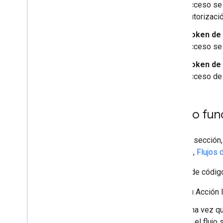
acceso se 
autorizació
Token de
acceso se 
Token de 
acceso de 
Cómo fun
En esta sección,
sección,
Flujos 
El flujo de códi
Tu Acción l
Una vez qu
Si el flujo