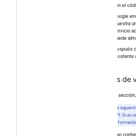
con el códi
Google env
muestra u
servicio a
puede alma
Después de
Asistente 
Flujos de 
En esta sección,
Nota:
En los siguient
datos con tu API. Si un 
obtener más información
Cada flujo cont