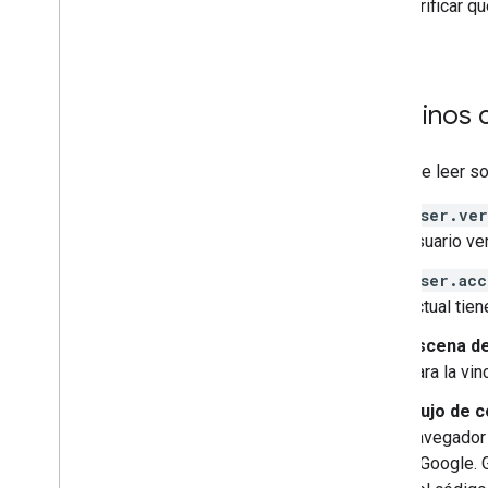
Para verificar q
cuenta
.
Términos 
Antes de leer so
user.ver
usuario ver
user.acc
actual tien
Escena de
para la vi
Flujo de 
navegador 
a Google. 