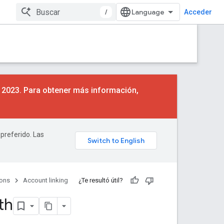
/
Acceder
e 2023. Para obtener más información,
 preferido. Las
ions
Account linking
¿Te resultó útil?
th