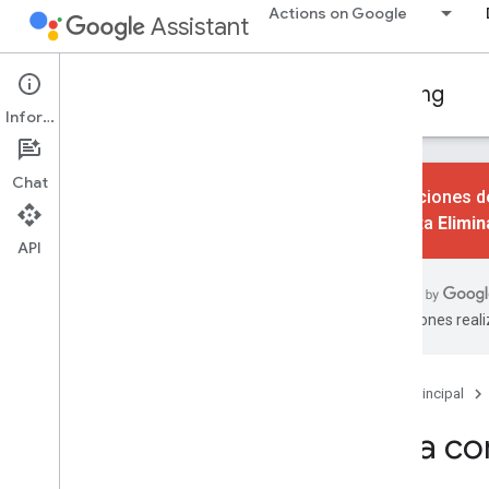
Actions on Google
Assistant
Conversational Actions
Account linking
Información
Chat
Las acciones de
consulta
Elimi
API
Aprende los conceptos básicos
Descripción general
Elige el tipo de vinculación de cuentas
traducciones real
Prácticas recomendadas
Acceso con Google
Página principal
Guía de conceptos
Guía co
Guía de implementación
Vinculación optimizada de Acceso