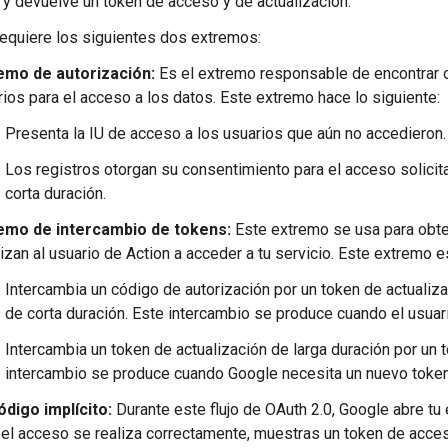
 y devuelve un token de acceso y de actualización.
 requiere los siguientes dos extremos:
emo de autorización:
Es el extremo responsable de encontrar o
ios para el acceso a los datos. Este extremo hace lo siguiente:
Presenta la IU de acceso a los usuarios que aún no accedieron.
Los registros otorgan su consentimiento para el acceso solicit
corta duración.
emo de intercambio de tokens:
Este extremo se usa para obte
rizan al usuario de Action a acceder a tu servicio. Este extremo
Intercambia un código de autorización por un token de actualiz
de corta duración. Este intercambio se produce cuando el usuari
Intercambia un token de actualización de larga duración por un 
intercambio se produce cuando Google necesita un nuevo token
ódigo implícito:
Durante este flujo de OAuth 2.0, Google abre tu
i el acceso se realiza correctamente, muestras un token de acce