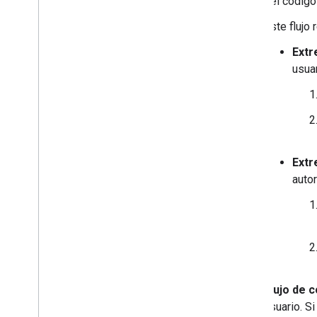
del código
Este flujo
Extr
usuar
Extr
auto
Flujo de c
usuario. S