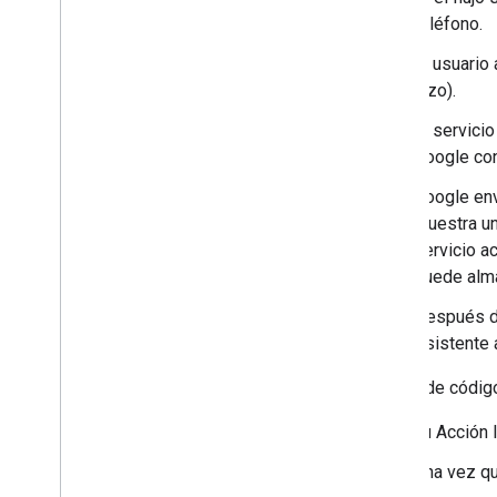
teléfono.
El usuario
hizo).
El servici
Google con 
Google env
muestra u
servicio a
puede alma
Después de
Asistente 
El flujo de códi
Tu Acción l
Una vez qu