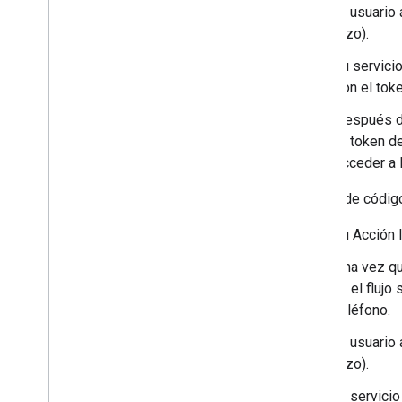
El usuario
hizo).
Tu servici
con el toke
Después de
el token d
acceder a l
El flujo de códi
Tu Acción l
Una vez qu
Si el flujo
teléfono.
El usuario
hizo).
El servici