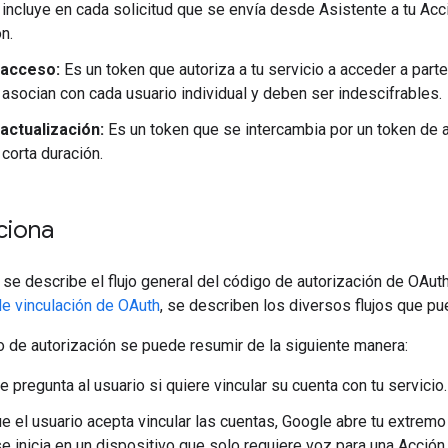
incluye en cada solicitud que se envía desde Asistente a tu Acci
n.
 acceso:
Es un token que autoriza a tu servicio a acceder a part
asocian con cada usuario individual y deben ser indescifrables.
actualización:
Es un token que se intercambia por un token de
corta duración.
ciona
 se describe el flujo general del código de autorización de OAuth y
de vinculación de OAuth
, se describen los diversos flujos que pu
go de autorización se puede resumir de la siguiente manera:
e pregunta al usuario si quiere vincular su cuenta con tu servicio.
e el usuario acepta vincular las cuentas, Google abre tu extremo
 se inicia en un dispositivo que solo requiere voz para una Acción,