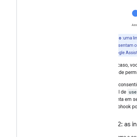
Observação
:uma li
o
Usuário
representam co
sempre do Google Assiste
Nesse caso, você
cena pede permi
Após o consenti
de perfil de
use
uma conta em se
Seu webhook pod
Fluxo 2: as 