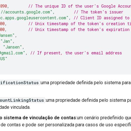
890
,
// The unique ID of the user's Google Accou
://accounts.google.com"
,
// The token's issuer
bc.apps.googleusercontent.com"
,
// Client ID assigned to
00
,
// Unix timestamp of the token's creation t
00
,
// Unix timestamp of the token's expiration
Jansen"
,
"Jan"
,
:
"Jansen"
,
@gmail.com"
,
// If present, the user's email address
_US"
ificationStatus
:uma propriedade definida pelo sistema para
ountLinkingStatus
:uma propriedade definida pelo sistema pa
dade vinculada.
o sistema de vinculação de contas
:um cenário predefinido qu
 de contas e pode ser personalizada para casos de uso específi