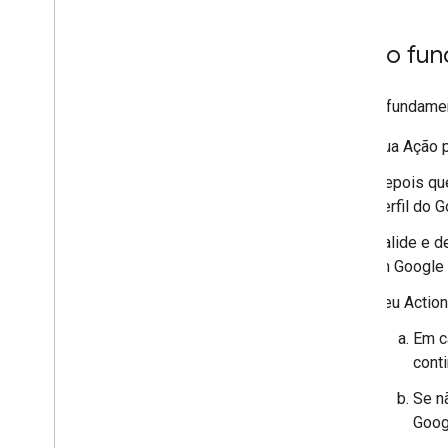
Como fun
O fluxo fundamen
Sua Ação p
Depois que
perfil do 
Valide e d
on Google 
Seu Action
Em c
cont
Se n
Goog