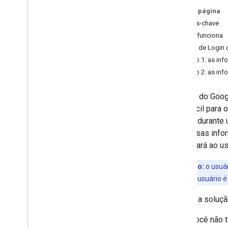
Vinculação "Simplificada" do Login
Nesta página
do Google com base em OAuth
Termos-chave
Guia de conceitos
Como funciona
Guia de implementação
Fluxos de Login
Fluxo 1: as in
Vinculação do OAuth
Fluxo 2: as in
Guia de conceitos
Guia de implementação
O Login do Googl
mais fácil para
Virar aplicativo com base em OAuth
usuário durante 
Guia de implementação
usar essas infor
perguntará ao us
Link da sua plataforma
Guia de implementação
Observação:
o usuár
reconhecida, o usuário 
Ferramentas
A GSI é a soluç
Monitoramento de erros
Você não t