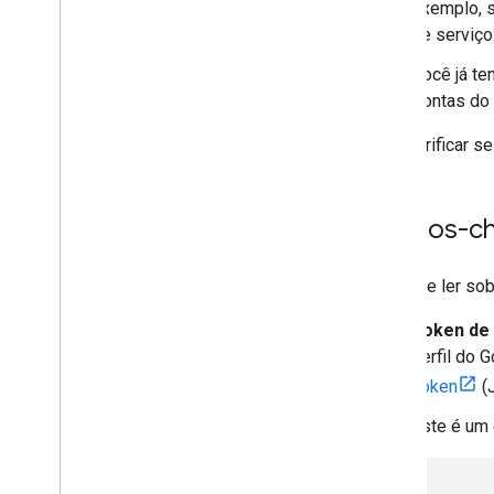
exemplo, s
de serviço
Você já te
Contas do 
Para verificar s
Termos-c
Antes de ler so
Token de 
perfil do 
Token
(
Este é um 