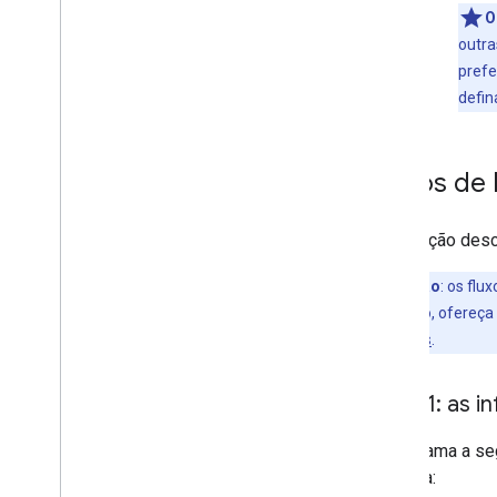
O
outra
prefe
defin
Fluxos de
Esta seção desc
Observação
:
os flux
consentimento, ofereça 
recomendadas
.
Fluxo 1: as 
O diagrama a se
sistema: