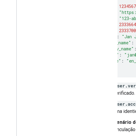
{
"sub"
:
1234567
"iss"
:
"https
"aud"
:
"123-a
"iat"
:
2333664
"exp"
:
2333700
"name"
:
"Jan 
"given_name"
:
"family_name"
"email"
:
"jan
"locale"
:
"en
}
user.ver
verificado.
user.acc
uma identi
Cenário d
vinculação