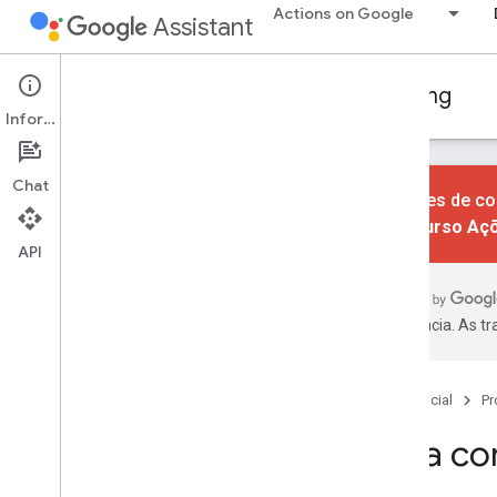
Actions on Google
Assistant
Conversational Actions
Account linking
Informações
Chat
As ações de co
do recurso Aç
API
Noções básicas
Visão geral
Escolha o tipo de vinculação da sua
preferência. As t
conta
Práticas recomendadas
Página inicial
Pr
Login do Google
Guia de conceitos
Guia co
Guia de implementação