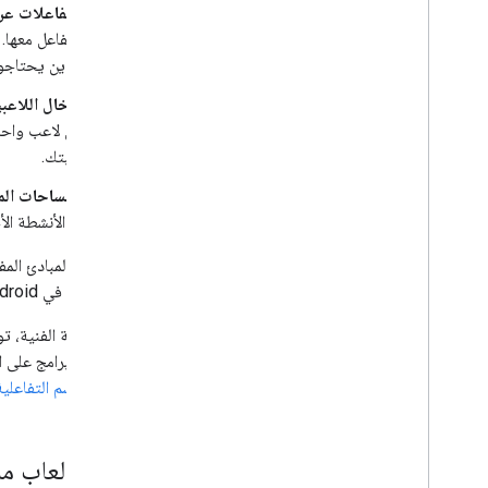
التفاعلات عن 
التفاعل معها.
الذين يحتاجو
إدخال اللاعب
من لاعب واحد
لعبتك.
المساحات الم
أو الأنشطة ال
ولمعرفة المبادئ الم
للتلفزيون
في Android، والتي تشارك اقتراحات مشابهة ومفيدة لتصميم التفاعلات مع اللاعبين عن بُعد.
لتطوير البرامج على 
لوحة الرسم التفاعلية
إنشاء ألعاب م