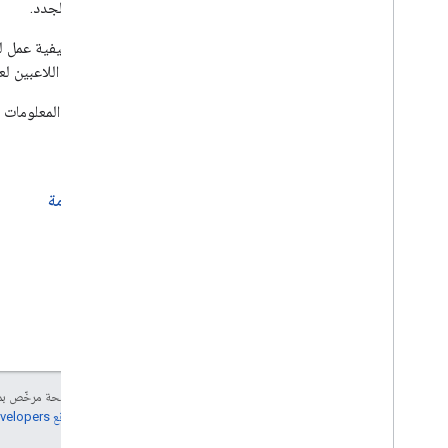
اللاعبين الجدد.
فكّر في كيفية عمل 
نشّط أحد اللاعبين ل
لمزيد من المعلومات
السابق
نظرة عامة
إنّ محتوى هذه الصفحة مرخّص 
مراجعة
سياسات موقع Google Developers‏