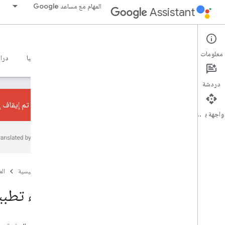
المهام مع مساعد Google
Assistant
Games
معلومات
الصفحة الرئيسية
دليل تصميم الألعاب
الوصول إلى التكنولوجيا
دراس
دردشة
تم إيقاف إجراءات المحادثا
واجهة برمجة التطبيقات
نظرة عامة
إنشاء تطبيقات مخصّصة للشاشات الذكية
الوصول إلى لاعبين جُدد
إنشاء ألعاب رائعة
الصفحة الرئيسية
ال
الدروس المستفادة
إنشاء تطب