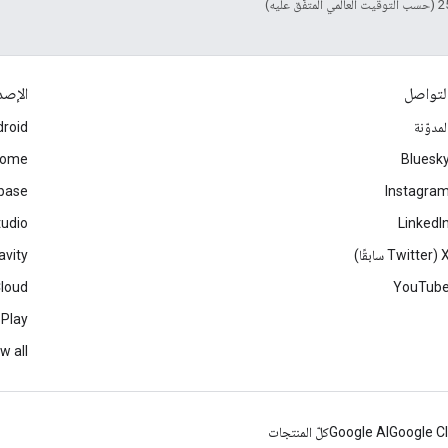
لتواصل
الإصد
لمدوّنة
roid
rome
Bluesk
ebase
Instagra
tudio
LinkedI
Twitter سابقًا)
avity
Cloud
YouTub
 Play
w all
Google C
Google AI
كلّ المنتجات