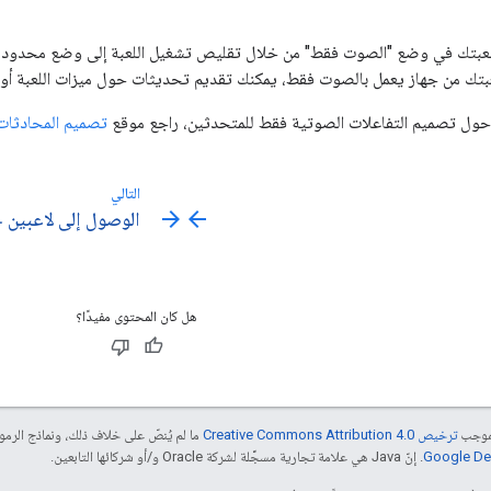
لعبتك في وضع "الصوت فقط" من خلال تقليص تشغيل اللعبة إلى وضع محدود أو ا
عبتك من جهاز يعمل بالصوت فقط، يمكنك تقديم تحديثات حول ميزات اللعبة أو الأ
 حول تصميم التفاعلات الصوتية فقط للمتحدثين، راجع موقع
تصميم المحادثات
التالي
arrow_forward
arrow_back
الوصول إلى لاعبين ج
هل كان المحتوى مفيدًا؟
بموجب
ترخيص Creative Commons Attribution 4.0‏
ما لم يُنصّ على خلاف ذلك، ونماذج الر
. إنّ Java هي علامة تجارية مسجَّلة لشركة Oracle و/أو شركائها التابعين.