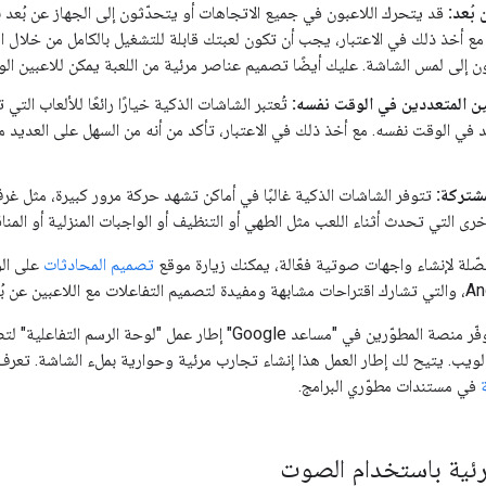
بُعد:
قد يتحرك اللاعبون في جميع الاتجاهات أو يتحدّثون إلى الجهاز عن بُعد 
 مع أخذ ذلك في الاعتبار، يجب أن تكون لعبتك قابلة للتشغيل بالكامل من خلال 
ن إلى لمس الشاشة. عليك أيضًا تصميم عناصر مرئية من اللعبة يمكن للاعبين ال
ين المتعددين في الوقت نفسه:
تُعتبر الشاشات الذكية خيارًا رائعًا للألعاب ال
 في الوقت نفسه. مع أخذ ذلك في الاعتبار، تأكد من أنه من السهل على العديد
شتركة:
تتوفر الشاشات الذكية غالبًا في أماكن تشهد حركة مرور كبيرة، مثل غر
أخرى التي تحدث أثناء اللعب مثل الطهي أو التنظيف أو الواجبات المنزلية أو المنا
فصّلة لإنشاء واجهات صوتية فعّالة، يمكنك زيارة موقع
تصميم المحادثات
على الو
من الناحية الفنية، توفّر منصة المطوّرين في "مساعد Google" إ
الويب. يتيح لك إطار العمل هذا إنشاء تجارب مرئية وحوارية بملء الشاشة. تعرف
في مستندات مطوّري البرامج.
رئية باستخدام الصوت