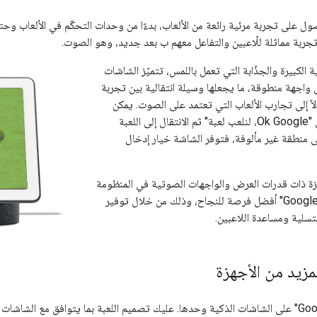
ول على تجربة مرئية رائعة من الألعاب، بدءًا من وحدات التحكّم في الألعاب وحتى 
جربة مماثلة للّاعبين والتفاعل معهم ب بعد جديد، وهو الصوت.
الكبيرة والجذّابة التي تعمل باللمس، تتميّز الشاشات
واجهة منطوقة، ما يجعلها وسيلة انتقالية بين تجربة
اً إلى تجارب الألعاب التي تعتمد على الصوت. يمكن
للّاعبين ببساطة قول "Ok Google، لنلعب لعبة" ثم الانتقال إلى اللعبة
لى منطقة غير مألوفة، فتوفر الشاشة خيار إدخال
زة ذات قدرات العرض والواجهات الصوتية في المنظومة
المتكاملة لـ "مساعد Google" أفضل فرصة للنجاح، وذلك من خلال توفير
تسلية ومساعدة اللاعبين.
مزيد من الأجهزة
لا يعمل "مساعد Google" على الشاشات الذكية وحدها. عليك تصميم اللعبة بما يتوافق مع الشا