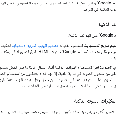
المزوّدة بخدمة "مساعد Google" والتي يمكن تشغيل لعبتك عليها. وعلى وجه الخصوص،
ت الذكية في التزايد.
ف الذكية
كية:
يم سريع الاستجابة:
استخدِم تقنيات
تصميم الويب السريع الاستجابة
للتكيّف 
الهواتف الأصغر حجمًا. يستخدم "مساعد Google" ت
بتك.
 الصوت:
نظرًا لاستخدام الهواتف الذكية أثناء التنقل، غالبًا ما يتم خفض مستو
حقق من مستوى الصوت في بداية اللعبة، إلا أنهم قد لا يتمكنون من استخدام الص
ب. احرص على استيعاب هذا في تصميمك من خلال جعل لعبتك قابلة للتنقل فيها ب
همة الواردة في المطالبات الصوتية سهلة القراءة على الشاشة أيضًا.
مكبّرات الصوت الذكية
للاعبين أكثر دراية بلعبتك، قد تكون الواجهة الصوتية فقط مرغوبة للاعبين ال