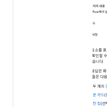
Dialogflow로 빌드
이 페이지의 내용
Actions SDK로 빌드
Dialogflow에서
응답
속성
개요
기본 카드
간단한 응답
속성
SML
선택사항
리치 응답
시각적 선택 응답
도우미
시각적 요소를 
대화에 데이터 저장
합니다. 확인할 
이탈 및 대체
갈 수 있습니다.
특정 표면으로 범위 지정
fulfillment 배포
다양한 응답은 화
니다. 그들은 다
테스트
한두 개의
테스트 권장사항
작업 시뮬레이터 개요
기본 카드
(
추천 칩
(선
배포 및 관리