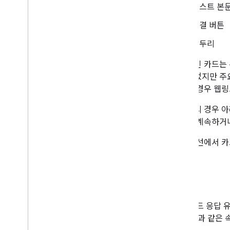
텍스트 본
연결 버튼
테두리
기본적인 카드는 
설계되었지만 주요
원하는 경우 웹링
대부분의 경우 
대화를 계속하거나
채팅 풍선에서 카
습니다.
속성
기본 카드 응답 
다. 다음과 같은 