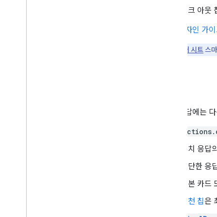
출시 전 체크리스트
링크 아웃 
버전 관리
프로젝트 제출
대화 디자인 가
Actions 콘솔 개요
팁:
UI 스티커 시트
스마
현지화
다른 기능 추가
속성
대화형 캔버스
사용자 참여
계정 연결
리치 응답에는 다
거래
actions.
리치 응답의
간단한 응답
기본 카드
추천 칩
은 