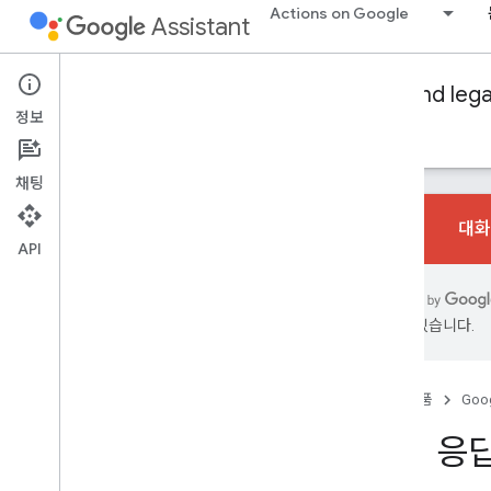
Actions on Google
Assistant
Conversational Actions
Dialogflow and leg
정보
가이드
참조
샘플
용어집
채팅
대화
API
기본사항
개요
있을 수 있습니다.
인텐트 및 호출
Dialogflow로 처리
Actions SDK로 처리
홈
제품
Goog
대화 디자인
리치 응답 
빌드 처리