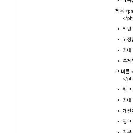
제목
부제목 <ph t
</ph
일반
고정
최대 
부제
링크 버튼 <ph
</ph
링크
최대
개발
링크
기본