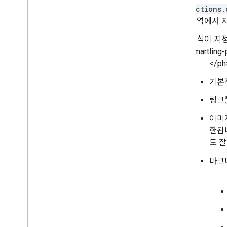
actions.
영역에서 
서식이 지
smartling-
</ph
기본
링크
이미지
한됩니
도 잘
마크다