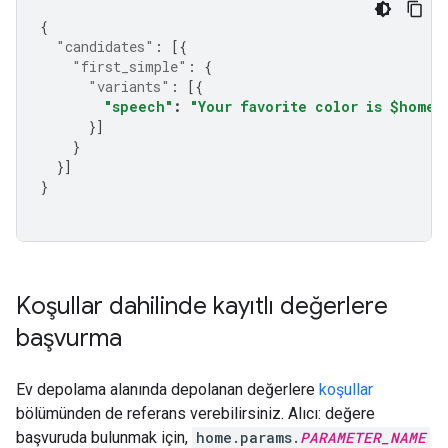
{
"candidates"
:
[{
"first_simple"
:
{
"variants"
:
[{
"speech"
:
"Your favorite color is $home.
}]
}
}]
}
Koşullar dahilinde kayıtlı değerlere
başvurma
Ev depolama alanında depolanan değerlere
koşullar
bölümünden de referans verebilirsiniz. Alıcı: değere
başvuruda bulunmak için,
home.params.
PARAMETER_NAME