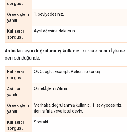
sorgusu
1. seviyedesiniz.
Örnekİşlem
yanıtı
Ayrıl öğesine dokunun.
Kullanıcı
sorgusu
Ardından, aynı
doğrulanmış kullanıcı
bir süre sonra İşleme
geri döndüğünde:
Ok Google, ExampleAction ile konuş.
Kullanıcı
sorgusu
Ornekİşlemi Alma.
Asistan
yanıtı
Merhaba doğrulanmış kullanıcı. 1. seviyedesiniz.
Örnekİşlem
İleri, sıfırla veya iptal deyin.
yanıtı
Sonraki.
Kullanıcı
sorgusu