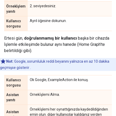
2. seviyedesiniz.
Örnekİşlem
yanıtı
Ayrıl öğesine dokunun.
Kullanıcı
sorgusu
Ertesi gün,
doğrulanmamış bir kullanıcı
başka bir cihazda
İşlemle etkileşimde bulunur aynı hanede (Home Graph'te
belirtildiği gibi).
Not:
Google, sorumluluk reddi beyanını yalnızca en az 10 dakika
geçmişse gösterir .
Ok Google, ExampleAction ile konuş.
Kullanıcı
sorgusu
Ornekİşlemi Alma.
Asistan
yanıtı
Örnekİşlemi her oynattığınızda kaydedildiğinden
Asistan
emin olun. diğer kullanıcılar kaldığınız yerden