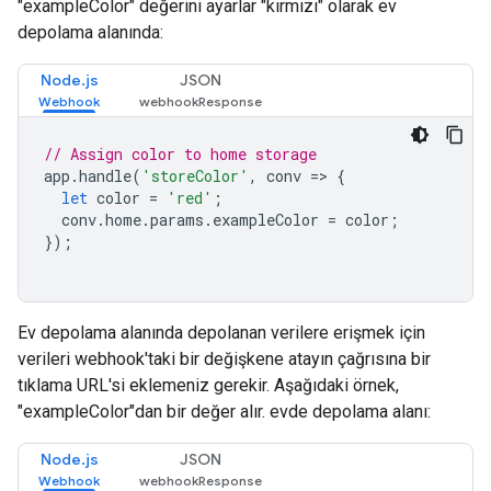
"exampleColor" değerini ayarlar "kırmızı" olarak ev
depolama alanında:
Node.js
JSON
// Assign color to home storage
app
.
handle
(
'storeColor'
,
conv
=>
{
let
color
=
'red'
;
conv
.
home
.
params
.
exampleColor
=
color
;
});
Ev depolama alanında depolanan verilere erişmek için
verileri webhook'taki bir değişkene atayın çağrısına bir
tıklama URL'si eklemeniz gerekir. Aşağıdaki örnek,
"exampleColor"dan bir değer alır. evde depolama alanı:
Node.js
JSON