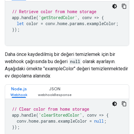
// Retrieve color from home storage
app
.
handle
(
'getStoredColor'
,
conv
=>
{
let
color
=
conv
.
home
.
params
.
exampleColor
;
});
Daha önce kaydedilmiş bir değeri temizlemek için bir
webhook çağrısında bu değeri
null
olarak ayarlayın.
Aşağıdaki örnekte "exampleColor" değeri temizlenmektedir
ev depolama alanında:
Node.js
JSON
// Clear color from home storage
app
.
handle
(
'clearStoredColor'
,
conv
=>
{
conv
.
home
.
params
.
exampleColor
=
null
;
});