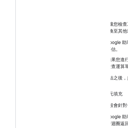
條件
條件可讓您檢查
定為轉換至其他
Googl
評估。
如果您進
檢查運算單
條件評估之後，
運算單元填充
這個階段會針對
Googl
行迴圈返