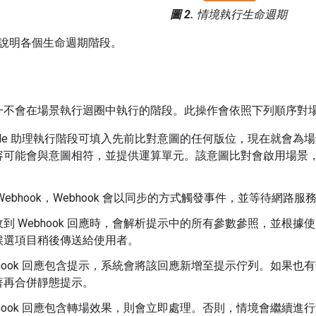
圖 2.
情境執行生命週期
說明各個生命週期階段。
，是唯一不會在場景執行迴圈中執行的階段。此操作會依照下列順序
ogle 助理執行階段可填入先前比對意圖的任何版位，現在就會
容可能會與意圖相符，並提供運算單元。該意圖比對會啟用場景
Webhook，Webhook 會以同步的方式觸發事件，並等待網路
到 Webhook 回應時，會解析提示中的所有參數參照，並根
候選項目稍後傳送給使用者。
bhook 回應包含提示，系統會將該回應新增至提示佇列。如果也有靜
著再合併靜態提示。
bhook 回應包含轉場效果，則會立即處理。否則，情境會繼續進