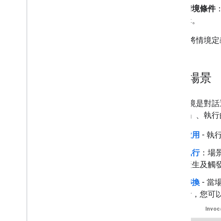
本地化
情境條件
交易
輯。
權限
您可以將情境定
部署及管理
正式發布前檢查清單
自訂場景
提交專案
Actions 主控台總覽
自訂情境是對話
其他工作流程
「啟用」
、執行
Dialogflow
啟用
- 
舊版動作 SDK
執行
：場
產生及觸發 
轉換
- 
者，您可