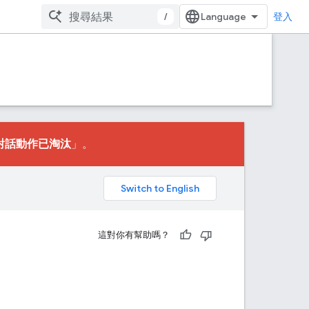
/
登入
對話動作已淘汰
」。
。
這對你有幫助嗎？