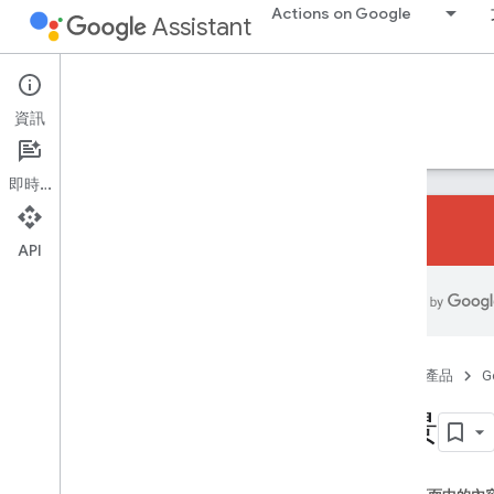
Actions on Google
Assistant
Conversational Actions
資訊
指南
參考資料
程式碼研究室
範例
即時通訊
API
開始使用
總覽
快速入門
首頁
產品
G
基礎知識
場景
動作
意圖
類型