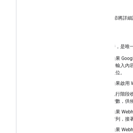
以下各節將詳細
入場時
Enter 時
如果 Go
者輸入內
版位。
如果啟用 
執行階段收
變數，供
如果 We
佇列，接
如果 We