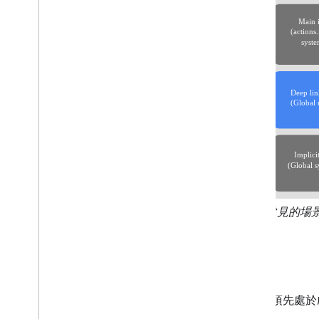
圖 1.
常見的場
實行
場景必須先處於