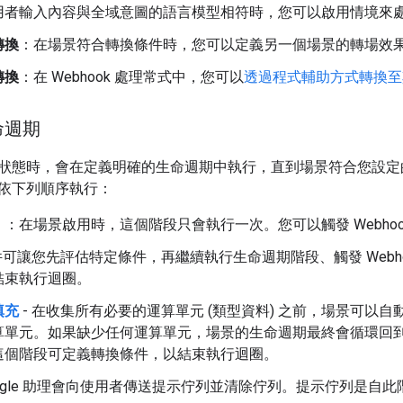
用者輸入內容與全域意圖的語言模型相符時，您可以啟用情境來
轉換
：在場景符合轉換條件時，您可以定義另一個場景的轉場效
轉換
：在 Webhook 處理常式中，您可以
透過程式輔助方式轉換至
命週期
狀態時，會在定義明確的生命週期中執行，直到場景符合您設定
依下列順序執行：
」
：在場景啟用時，這個階段只會執行一次。您可以觸發 Webh
條件可讓您先評估特定條件，再繼續執行生命週期階段、觸發 Webh
結束執行迴圈。
填充
- 在收集所有必要的運算單元 (類型資料) 之前，場景可以
算單元。如果缺少任何運算單元，場景的生命週期最終會循環回
這個階段可定義轉換條件，以結束執行迴圈。
Google 助理會向使用者傳送提示佇列並清除佇列。提示佇列是