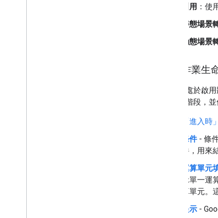
叫用
：使
靜態場景
動態場景
執行作業生
當場景處於啟用
為選用階段，並
「進入時
條件
- 
件，用來
運算單元
示單一運
算單元。
提示
- 