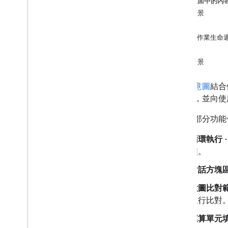
這個頁面中的內
場景
自訂場景
總覽
實行
條件語法
執行作業生命
提示
轉場
系統場景
建構
總覽
場景與
意圖
結合
Actions 專案
行工作，並向使
叫用模型
對話模型
場景的部分功能
Webhook
互動式畫布
循環執行
儲存空間
程。
測試
對話方塊
NLU 最佳做法
意圖比對
新增其他功能
進行比對
使用者參與
運算單元
帳戶連結