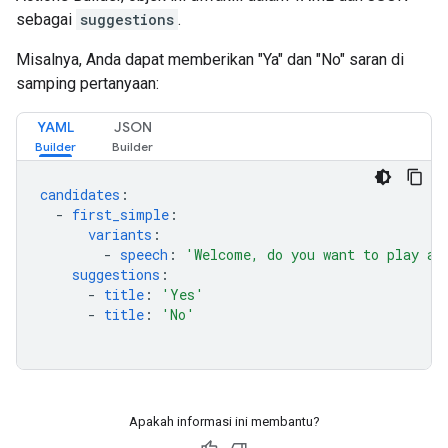
sebagai
suggestions
.
Misalnya, Anda dapat memberikan "Ya" dan "No" saran di
samping pertanyaan:
YAML
JSON
candidates
:
-
first_simple
:
variants
:
-
speech
:
'Welcome,
do
you
want
to
play
a
suggestions
:
-
title
:
'Yes'
-
title
:
'No'
Apakah informasi ini membantu?