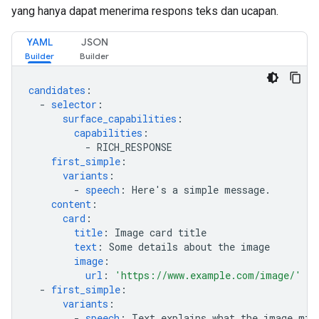
yang hanya dapat menerima respons teks dan ucapan.
YAML
JSON
candidates
:
-
selector
:
surface_capabilities
:
capabilities
:
-
RICH_RESPONSE
first_simple
:
variants
:
-
speech
:
Here's a simple message.
content
:
card
:
title
:
Image card title
text
:
Some details about the image
image
:
url
:
'https://www.example.com/image/'
-
first_simple
:
variants
:
-
speech
:
Text explains what the image mig