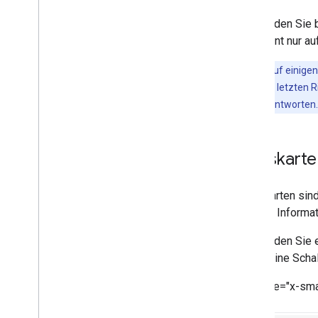
Testen
Verwenden Sie b
Best Practices für NLU
Assistant nur au
Weitere Funktionen hinzufügen
Hinweis
:Auf einigen
Nutzer-Engagement
werden nur die letzten 
Kontoverknüpfung
umfassende Antworten.
Lokalisierung
Transaktionen
Berechtigungen
Basiskarte
Bereitstellen und verwalten
Basiskarten sin
Checklisten vor dem Start
weitere Informat
Projekt einreichen
Actions Console-Übersicht
Verwenden Sie e
Damit eine Scha
Weitere Workflows
Dialogflow
<ph type="x-sma
Altes SDK für Aktionen