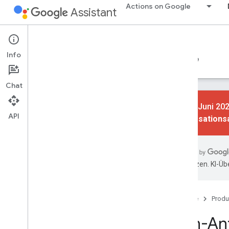
Actions on Google
Assistant
Conversational Actions
Info
Leitfäden
Referenz
Codelabs
Beispiele
Chat
Am 13. Juni 202
API
Konversations
Erste Schritte
Übersicht
Schnelleinstieg
übersetzen. KI-Üb
Grundlagen
Aktionen
Startseite
Produ
Intents
Rich-An
Typen