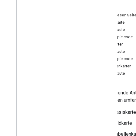
Ambiente-Optionen
Vorschläge
Auf dieser Seit
Übersicht
Basiskarte
Einfach
Attribute
Reich
Beispielcode
Auswahl
Bildkarten
Medien
Attribute
Logo: SSML
Beispielcode
SSML-Betafunktionen
Tabellenkarten
SSML-Phonemes
Attribute
Entwicklung
Übersicht
Umfassende Antw
Aktionsprojekte
folgenden umfan
Aufrufmodelle
Unterhaltungsmodelle
Basiskarte
Webhooks
Bildkarte
Interaktiver Canvas
Speicher
Tabellenka