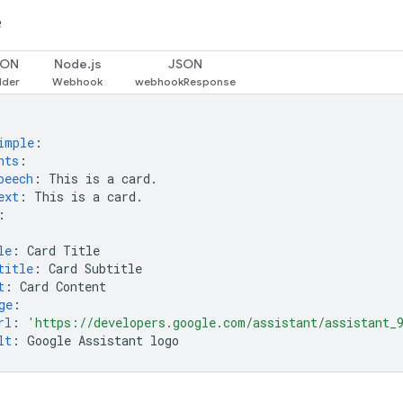
e
SON
Node.js
JSON
imple
:
nts
:
peech
:
This is a card.
ext
:
This is a card.
:
le
:
Card Title
title
:
Card Subtitle
t
:
Card Content
ge
:
rl
:
'https://developers.google.com/assistant/assistant_
lt
:
Google Assistant logo