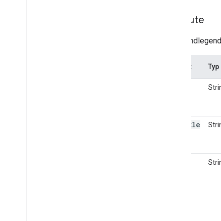
Attribute
Der grundlegende
Attribut
Typ
title
Stri
subtitle
Stri
text
Stri