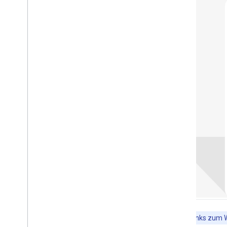
Hinweis
:Links zum W