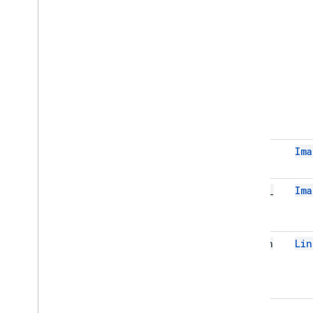
image
Ima
image
_
Ima
fill
button
Lin