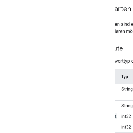
Bildkarten
Bildkarten sind 
präsentieren mö
Attribute
Der Antworttyp d
Attribut
Typ
url
String
alt
String
height
int32
width
int32