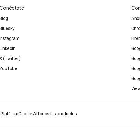
Conéctate
Com
Blog
And
Bluesky
Chr
Instagram
Fire
LinkedIn
Goog
X (Twitter)
Goog
YouTube
Goog
Goog
View
 Platform
Google AI
Todos los productos