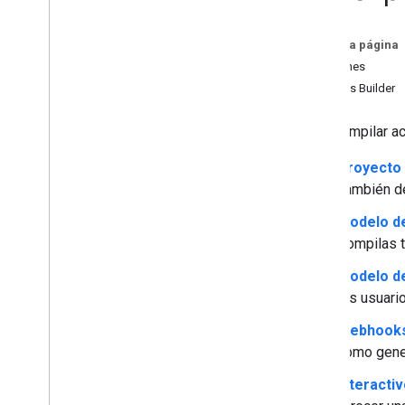
Escenas
Mensajes
En esta página
Acciones
Crea
Actions Builder
Descripción general
Proyectos de acciones
Para compilar a
Modelos de invocación
Modelos de conversación
Proyecto 
Webhooks
También de
Lienzo interactivo
Almacenamiento
Modelo de
Prueba
Compilas 
Prácticas recomendadas para la CLN
Modelo d
los usuari
Cómo agregar más funciones
Participación del usuario
Webhook
Vinculación de las cuentas
como gener
Localización
Interacti
Transacciones