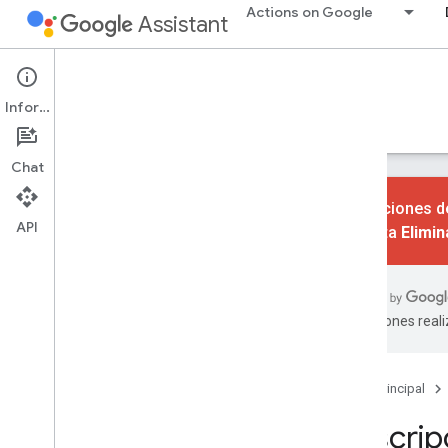
Actions on Google
Assistant
Conversational Actions
Información
Guías
Referencia
Codelabs
Muestras
Chat
Las acciones de
API
consulta
Elimi
Primeros pasos
Descripción general
Inicio rápido
traducciones real
Aspectos básicos
Acciones
Página principal
Intents
Descrip
Tipos