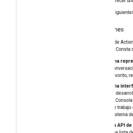
ofrecer un
Permisos
En las siguiente
Implementa y administra
Listas de tareas previas al lanzamiento
Acciones
Envía tu proyecto
Descripción general de la Consola
La API de Action
de Actions
Google. Consta d
Otros flujos de trabajo
Una repre
Dialogflow
conversac
SDK de Actions heredado
favorito, 
Una inter
el desarro
la Consola
de trabajo
sistema de
La API de
una lista 