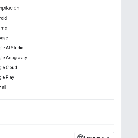
pilación
roid
ome
base
le AI Studio
le Antigravity
le Cloud
le Play
 all