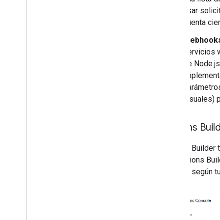
usar solic
cuenta cie
Webhooks 
servicios 
de Node.js
implementa
parámetros
visuales) 
Actions Buil
Actions Builder 
que Actions Buil
Actions según t