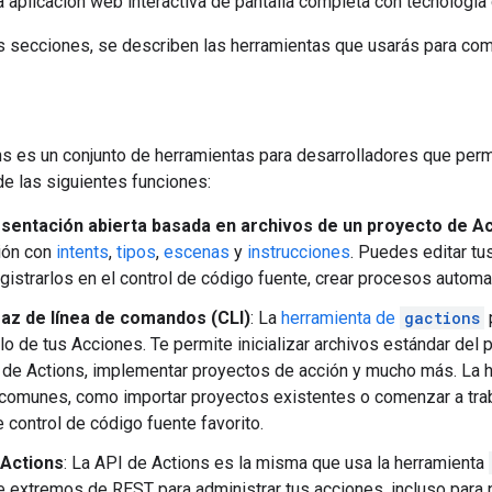
a aplicación web interactiva de pantalla completa con tecnologí
s secciones, se describen las herramientas que usarás para com
s es un conjunto de herramientas para desarrolladores que perm
e las siguientes funciones:
sentación abierta basada en archivos de un proyecto de A
ión con
intents
,
tipos
,
escenas
y
instrucciones
. Puedes editar tu
registrarlos en el control de código fuente, crear procesos auto
faz de línea de comandos (CLI)
: La
herramienta de
gactions
p
llo de tus Acciones. Te permite inicializar archivos estándar del 
 de Actions, implementar proyectos de acción y mucho más. La he
 comunes, como importar proyectos existentes o comenzar a trab
 control de código fuente favorito.
 Actions
: La API de Actions es la misma que usa la herramienta
de extremos de REST para administrar tus acciones, incluso para