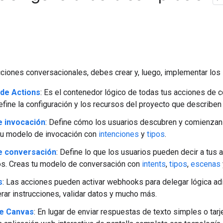
cciones conversacionales, debes crear y, luego, implementar lo
de Actions
: Es el contenedor lógico de todas tus acciones de 
fine la configuración y los recursos del proyecto que describe
 invocación
: Define cómo los usuarios descubren y comienzan 
tu modelo de invocación con
intenciones
y
tipos
.
e conversación
: Define lo que los usuarios pueden decir a tu
os. Creas tu modelo de conversación con
intents
,
tipos
,
escenas
s
: Las acciones pueden activar webhooks para delegar lógica adi
ar instrucciones, validar datos y mucho más.
ve Canvas
: En lugar de enviar respuestas de texto simples o ta