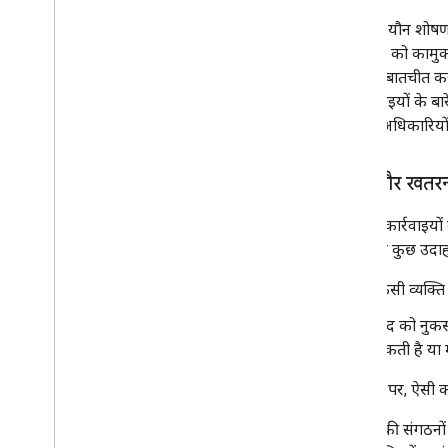
बच्चों का यौन शोषण 
नाबालिगों को कामुक
तरीके से बातचीत कर
या कार्रवाइयों के बा
संबंधित अधिकारियों 
हिंसा और खतरन
हम ऐसी कार्रवाइयों 
कॉन्टेंट के कुछ उदा
किसी व्यक्त
खुद को नुकसा
सकती है या 
आम तौर पर, ऐसी कार्
हम आतंकी संगठनों क