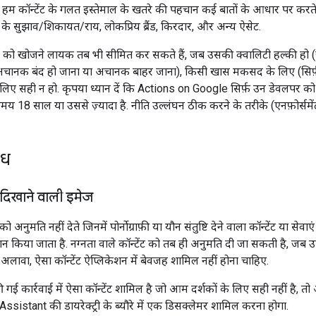
 हम कॉन्टेंट के गलत इस्तेमाल के खतरे की पहचान कई बातों के आधार पर करते है
ं के सुझाव/शिकायत/राय, लोकप्रिय ब्रैंड, किरदार, और अन्य ऐसेट.
को खोजने लायक तब भी सीमित कर सकते हैं, जब उसकी क्वालिटी हल्की हो (जैसे
अचानक बंद हो जाना या अचानक बाहर जाना), किसी खास मकसद के लिए (सिर्फ़ 
के लिए सही न हो. कृपया ध्यान दें कि Actions on Google सिर्फ़ उन डेवलपर क
य 18 साल या उससे ज़्यादा है. नीति उल्लंघन ठीक करने के तरीके (एनफ़ोर्समेंट)
ंध
 दिखाने वाली इमेज
ो अनुमति नहीं देते जिनमें पोर्नोग्राफ़ी या यौन संतुष्टि देने वाला कॉन्टेंट या सेव
ोशन किया जाता है. नग्नता वाले कॉन्टेंट को तब ही अनुमति दी जा सकती है, जब उसका
लावा, ऐसा कॉन्टेंट ऐप्लिकेशन में बेवजह शामिल नहीं होना चाहिए.
ई कार्रवाई में ऐसा कॉन्टेंट शामिल है जो आम दर्शकों के लिए सही नहीं है, 
ssistant की डायरेक्ट्री के ब्यौरे में एक डिसक्लेमर शामिल करना होगा.