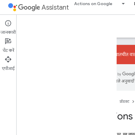
Actions on Google
Assistant
Actions console
जानकारी
चैट करें
बातचीत वाल
एपीआई
सीखने के लिए
खास जानकारी
एआई से मिले अनुवादों म
कंसोल यूज़र इंटरफ़ेस (यूआई)
बनाएं
होम पेज
प्रॉडक्ट
ऐक्शन प्रोजेक्ट
Actions 
ऐक्शन बिल्डर
सिम्युलेटर
Firebase की सेवाएं
इस पेज पर, यह जानक