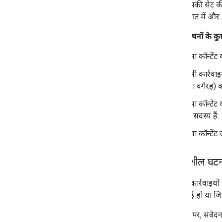
अगर आपकी सेट की ग
की शुरुआत में और A
यहां उल्लंघनों के क
ऐसा कॉन्टें
ऐसी कार्रवाइय
बुरा वगैरह)
ऐसा कॉन्टेंट
के सदस्य हैं.
ऐसा कॉन्टेंट 
संवेदनशील घटना
हम ऐसी कार्रवाइयों
दिखाई गई हो या ज
आम तौर पर, संवेदनशी