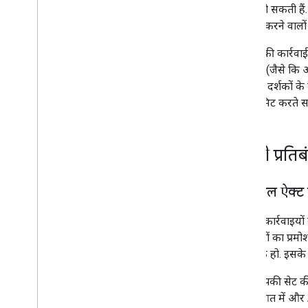
शामिल हो सकती हैं.
Analytics और स्वास्थ्य
इस्तेमाल करने वालो
हम आपकी कार्रवाई 
खराब हो (जैसे कि 
ज़्यादातर दर्शकों 
उम्र, सबमिट करते सम
सामग्री प्रतिब
सेक्शुअल ऐक्ट
हम ऐसी कार्रवाइयों क
कार्रवाइयों का प्रम
कलात्मक हो. इसके अ
अगर आपकी सेट की ग
की शुरुआत में और A