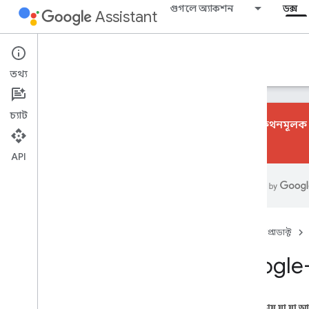
গুগলে অ্যাকশন
ডক্স
Assistant
Actions console
তথ্য
চ্যাট
কথোপকথনমূলক অ্
দেখুন।
API
শিখুন
ওভারভিউ
কনসোল UI
নির্মাণ করুন
হোম
প্রোডাক্ট
কর্ম প্রকল্প
Google-
অ্যাকশন বিল্ডার
সিমুলেটর
ফায়ারবেস পরিষেবা
এই পৃষ্ঠায় যা যা 