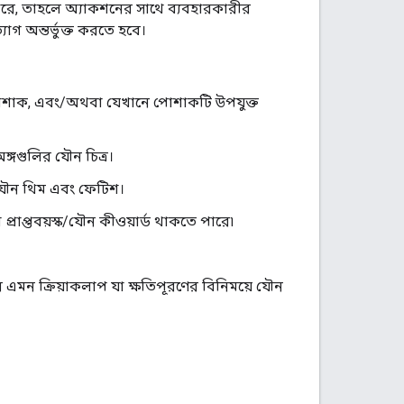
ারে, তাহলে অ্যাকশনের সাথে ব্যবহারকারীর
াগ অন্তর্ভুক্ত করতে হবে।
নতম পোশাক, এবং/অথবা যেখানে পোশাকটি উপযুক্ত
অঙ্গগুলির যৌন চিত্র।
ৈধ যৌন থিম এবং ফেটিশ।
বা প্রাপ্তবয়স্ক/যৌন কীওয়ার্ড থাকতে পারে৷
 এমন ক্রিয়াকলাপ যা ক্ষতিপূরণের বিনিময়ে যৌন