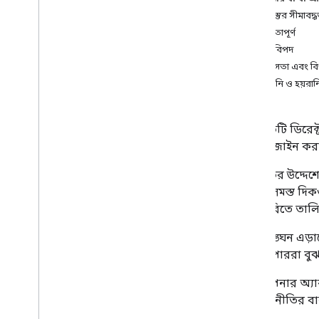
বিষয়বস্তুর সীমাবদ্
স্থাপন করুন
যৌনতাপূর্ণ
ডিরেক্টরি তথ্য
শিশু বিপদ
মুক্তির জন্য প্রস্তুত হন
সহিংসতা এবং বি
আপনার ক্রিয়া প্রকাশ করুন
হয়রানি ও হয়রান
পরিবারের জন্য কর্ম
নীতি এবং শর্তাবলী
সাধারণ
এই নীতিটি ডিরেক্
গোপনীয়তা নীতি নির্দেশিকা
জন্য ডিজাইন করা
সেবা পাবার শর্ত
শর্তাবলী ব্যাখ্যা
এই নীতির উদ্দেশ্যে
অ্যাপ অ্যাকশন নীতি
কার্যের সমস্ত দি
পরিবারের সংযোজন জন্য কর্ম
ডিরেক্টরিতে তালি
অ্যাকশন লঞ্চার সংযোজন
নীতি লঙ্ঘন এড়া
ব্র্যান্ড নির্দেশিকা
ডেভেলপাররা বুঝ
বৃদ্ধি
যদি আপনার অ্যাক
ব্র্যান্ড যাচাইকরণ
পাবেন। নীতির বার
স্থানীয়করণ