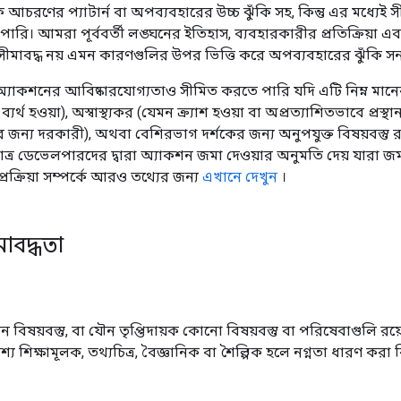
চরণের প্যাটার্ন বা অপব্যবহারের উচ্চ ঝুঁকি সহ, কিন্তু এর মধ্যেই স
 পারি। আমরা পূর্ববর্তী লঙ্ঘনের ইতিহাস, ব্যবহারকারীর প্রতিক্রিয়া এবং জ
সীমাবদ্ধ নয় এমন কারণগুলির উপর ভিত্তি করে অপব্যবহারের ঝুঁকি সন
কশনের আবিষ্কারযোগ্যতাও সীমিত করতে পারি যদি এটি নিম্ন মানের হয
র্থ হওয়া), অস্বাস্থ্যকর (যেমন ক্র্যাশ হওয়া বা অপ্রত্যাশিতভাবে প্রস্থা
জন্য দরকারী), অথবা বেশিরভাগ দর্শকের জন্য অনুপযুক্ত বিষয়বস্তু 
াত্র ডেভেলপারদের দ্বারা অ্যাকশন জমা দেওয়ার অনুমতি দেয় যারা জম
্রক্রিয়া সম্পর্কে আরও তথ্যের জন্য
এখানে দেখুন
।
ীমাবদ্ধতা
ৌন বিষয়বস্তু, বা যৌন তৃপ্তিদায়ক কোনো বিষয়বস্তু বা পরিষেবাগুলি
দেশ্য শিক্ষামূলক, তথ্যচিত্র, বৈজ্ঞানিক বা শৈল্পিক হলে নগ্নতা ধারণ 