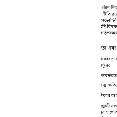
শিশুদের যৌন নির্
টলারেন্স নীতি রয়
যেগুলি পেডোফিলিয়
আমরা যদি বিষয়বস
যথাযথ কর্তৃপক্ষ
সহিংসতা এবং
আমরা অকারণে সহি
এটা অন্তর্ভুক্ত:
বাস্তবসম্মত
আত্ম-ক্ষতি,
কার্টুন, শিকার ব
আমরা সন্ত্রাসী স
বিষয়বস্তুর সাথে 