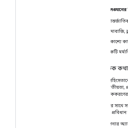
এখানে লঙ্ঘনের 
আন্তর্জাতি
চাঁদাবাজি,
প্রকাশ্যে ক
একটি মর্মা
ঘৃণাবাচক কথা
ঘৃণা বা সহিংসতাক
বয়স, জাতীয়তা, 
বা প্রান্তিককরণের 
নাৎসিদের সাথে সম্
আইন ও প্রবিধান অন
যদি আপনার অ্যাক