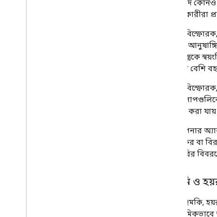
করে। যদি কোনও শিক
ব্যবহারকারীরা প্র
আমরা বিস্ফোরক, আগ
সীমাবদ্ধ আনুষাঙ্গ
আগ্নেয়াস্ত্রকে স
রাউন্ডের বেশি বহ
আমরা বিস্ফোরক, আগ্
ক্রিয়াকলাপগুলিকে 
রূপান্তর করা যায় 
যদি আপনার অ্যাকশ
বিরক্তিকর বা বির
ডিরেক্টরির বিবরণ
হয়রানি ও হয়
আমরা হুমকি, হয়র
যা প্রাথমিকভাবে 