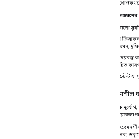
প্রথম কথোপকথনের 
এখানে লঙ্ঘনের 
কোনো সুরক্ষ
যে ক্রিয়াক
(যেমন, দূষি
বিষয়বস্তু
উচিত কারণ 
কন্টেন্ট যা
সংবেদনশীল ঘ
প্রাকৃতিক দুর্যোগ
এমন ক্রিয়াকলা
একটি সংবেদনশীল ই
(শিক্ষামূলক, ডকু