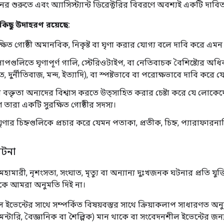
শুরুতে এবং অ্যাসিস্ট্যান্ট ডিরেক্টরির বিবরণে অবশ্যই একটি দাবিত্য
কিছু উদাহরণ রয়েছে:
িত গোষ্ঠী অমানবিক, নিকৃষ্ট বা ঘৃণা করার যোগ্য বলে দাবি করে এমন বি
লাপগুলিতে ঘৃণাপূর্ণ গালি, স্টেরিওটাইপ, বা নেতিবাচক বৈশিষ্ট্যের অধিকার
ত, দুর্নীতিবাজ, মন্দ, ইত্যাদি), বা স্পষ্টভাবে বা পরোক্ষভাবে দাবি করে 
 বা বক্তৃতা অন্যদের বিশ্বাস করতে উত্সাহিত করার চেষ্টা করে যে লোকে
তারা একটি সুরক্ষিত গোষ্ঠীর সদস্য।
 ঘৃণার চিহ্নগুলিকে প্রচার করে যেমন পতাকা, প্রতীক, চিহ্ন, প্যারাফারন
টনা
, মহামারী, নৃশংসতা, সংঘাত, মৃত্যু বা অন্যান্য দুঃখজনক ঘটনার প্রতি 
পকে আমরা অনুমতি দিই না।
ভেন্টের সাথে সম্পর্কিত বিষয়বস্তুর সাথে ক্রিয়াকলাপ সাধারণত অনু
মেন্টারি, বৈজ্ঞানিক বা শৈল্পিক) মান থাকে বা সংবেদনশীল ইভেন্টের জ