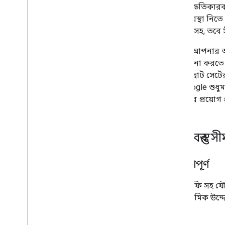
বিশ্লেষণ এবং স্বাস্থ্য
আমরা ক্ষতিকারক আ
করে ব্যবস্থা নিতে
ব্যবহার সহ, তবে 
আমরা আপনার অ্যা
পরিচালনা করতে ব্য
একটি ছোট সেটের 
অন Google শুধুম
আমাদের প্রয়োগ প
বিষয়বস্তুর স
যৌনতাপূর্ণ
পর্নোগ্রাফি সহ য
না। প্রাথমিক উদ্
নয়।