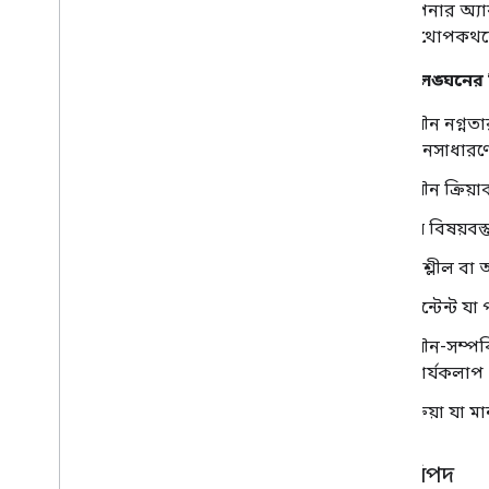
যদি আপনার অ্যাক
প্রথম কথোপকথনের 
এখানে লঙ্ঘনের 
যৌন নগ্নতা
জনসাধারণের
যৌন ক্রিয়া
যে বিষয়বস
অশ্লীল বা অ
কন্টেন্ট যা
যৌন-সম্পর্
কার্যকলাপ প
ক্রিয়া যা 
শিশু বিপদ