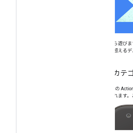
学習から遊びまで
億台を超えるデ
専用カテ
Google の A
表示されます。