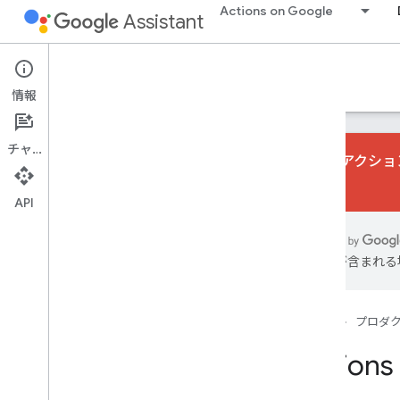
Actions on Google
Assistant
Actions console
情報
チャット
会話型アクション
さい。
API
Learn
Overview
Console UI
は誤りが含まれる
Build
Actions projects
ホーム
プロダ
Actions Builder
Actions 
Simulator
Firebase services