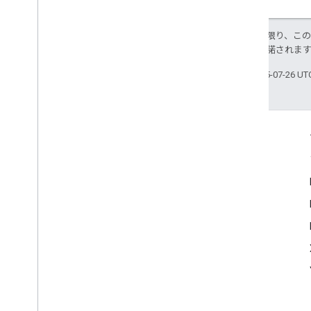
特に記載のない限り、こ
ス
により使用許諾されま
最終更新日 2025-07-26 U
More Information
Google Assistant
Why build for the Assistant?
How Google Assistant works
Assistant directory
Support
Community