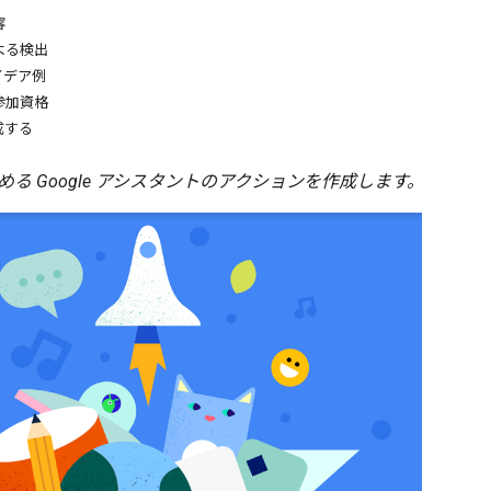
容
よる検出
イデア例
参加資格
成する
る Google アシスタントのアクションを作成します。