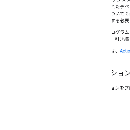
認められたデベ
ョンについて Go
を確認する必要
AFF プログ
があり、引き続
詳しくは、
Acti
アクショ
アクションをプ
ださい。