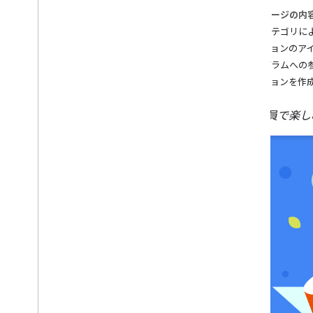
このページの内
Deploy
専用カテゴリに
Directory information
アクションのア
Prepare for release
プログラムへの
Release your Action
アクションを作
Actions for Families
Overview
家族全員で楽しめ
Building an Action
Policies and terms
Grow
Brand verification
Localize
Analytics and health