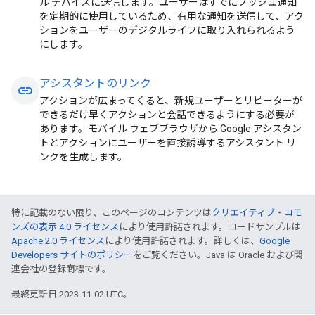
ル デバイスに送信します。ユーザーはすでにプッシュ通知
を定期的に使用しているため、有用な通知を送信して、アク
ションをユーザーのデジタルライフに取り入れられるよう
にします。
アシスタントのリンク
link
アクションが広まってくると、新規ユーザーとリピーターが
できるだけ早くアクションと会話できるようにする必要が
あります。モバイル ウェブブラウザから Google アシスタン
トとアクションにユーザーを直接誘導するアシスタント リ
ンクを生成します。
特に記載のない限り、このページのコンテンツは
クリエイティブ・コモ
ンズの表示 4.0 ライセンス
により使用許諾されます。コードサンプルは
Apache 2.0 ライセンス
により使用許諾されます。詳しくは、
Google
Developers サイトのポリシー
をご覧ください。Java は Oracle および関
連会社の登録商標です。
最終更新日 2023-11-02 UTC。