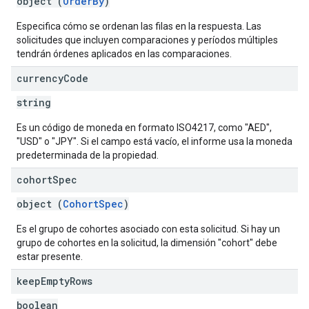
object (
OrderBy
)
Especifica cómo se ordenan las filas en la respuesta. Las
solicitudes que incluyen comparaciones y períodos múltiples
tendrán órdenes aplicados en las comparaciones.
currency
Code
string
Es un código de moneda en formato ISO4217, como "AED",
"USD" o "JPY". Si el campo está vacío, el informe usa la moneda
predeterminada de la propiedad.
cohort
Spec
object (
CohortSpec
)
Es el grupo de cohortes asociado con esta solicitud. Si hay un
grupo de cohortes en la solicitud, la dimensión "cohort" debe
estar presente.
keep
Empty
Rows
boolean