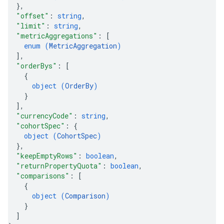
}
,
"offset"
: 
string
,
"limit"
: 
string
,
"metricAggregations"
: 
[
enum (
MetricAggregation
)
]
,
"orderBys"
: 
[
{
object (
OrderBy
)
}
]
,
"currencyCode"
: 
string
,
"cohortSpec"
: 
{
object (
CohortSpec
)
}
,
"keepEmptyRows"
: 
boolean
,
"returnPropertyQuota"
: 
boolean
,
"comparisons"
: 
[
{
object (
Comparison
)
}
]