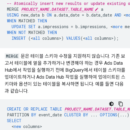
-- Atomically insert new results or update existing 
MERGE
PROJECT_NAME.DATASET.TABLE_NAME
a
USING
new_data
b
ON
a
.
data_date
=
b
.
data_date
AND
<
m
WHEN
MATCHED
THEN
UPDATE
SET
a
.
impressions
=
b
.
impressions
,
<
more
me
WHEN
NOT
MATCHED
THEN
INSERT
(
<
all
columns
>
)
VALUES
(
<
all
columns
>
);
MERGE
문은 테이블 스키마 수정을 지원하지 않습니다. 기존 보
고서 테이블에 열을 추가하거나 변경해야 하는 경우 Ads Data
Hub에서 작업을 실행하기 전에 BigQuery에서 테이블 스키마를
업데이트하거나 Ads Data Hub 작업을 실행하여 업데이트된 스
키마와 옵션이 있는 테이블을 복사하면 됩니다. 예를 들면 다음
과 같습니다.
CREATE
OR
REPLACE
TABLE
PROJECT_NAME.DATASET.TABLE_N
PARTITION
BY
event_date
CLUSTER
BY
...
OPTIONS
(...)
SELECT
<
new
columns