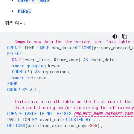
CREATE TABLE
MERGE
쿼리 예시:
-- Compute new data for the current job. This table 
CREATE
TEMP
TABLE
new_data
OPTIONS
(
privacy_checked_
SELECT
DATE
(
event_time
,
@
time_zone
)
AS
event_date
,
<
more
grouping
keys
>
,
COUNT
(
*
)
AS
impressions
,
<
more
metrics
FROM
...
GROUP
BY
ALL
;
-- Initialize a result table on the first run of the
-- date partitioning and/or clustering for efficiency
CREATE
TABLE
IF
NOT
EXISTS
PROJECT_NAME.DATASET.TABL
PARTITION
BY
event_date
CLUSTER
BY
...
OPTIONS
(
partition_expiration_days
=
365
);