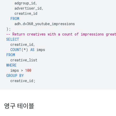
adgroup_id
,
advertiser_id
,
creative_id
FROM
adh
.
dv360_youtube_impressions
);
-- Return creatives with a count of impressions grea
SELECT
creative_id
,
COUNT
(
*
)
AS
imps
FROM
creative_list
WHERE
imps
 > 
100
GROUP
BY
creative_id
;
영구 테이블