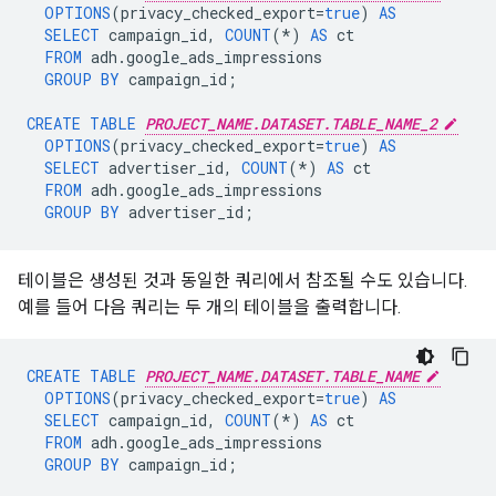
OPTIONS
(
privacy_checked_export
=
true
)
AS
SELECT
campaign_id
,
COUNT
(
*
)
AS
ct
FROM
adh
.
google_ads_impressions
GROUP
BY
campaign_id
;
CREATE
TABLE
PROJECT_NAME.DATASET.TABLE_NAME_2
OPTIONS
(
privacy_checked_export
=
true
)
AS
SELECT
advertiser_id
,
COUNT
(
*
)
AS
ct
FROM
adh
.
google_ads_impressions
GROUP
BY
advertiser_id
;
테이블은 생성된 것과 동일한 쿼리에서 참조될 수도 있습니다.
예를 들어 다음 쿼리는 두 개의 테이블을 출력합니다.
CREATE
TABLE
PROJECT_NAME.DATASET.TABLE_NAME
OPTIONS
(
privacy_checked_export
=
true
)
AS
SELECT
campaign_id
,
COUNT
(
*
)
AS
ct
FROM
adh
.
google_ads_impressions
GROUP
BY
campaign_id
;