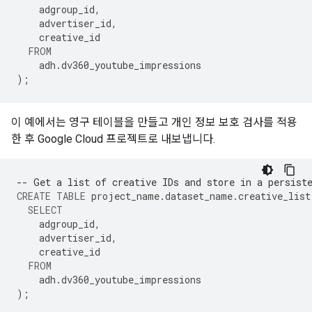
adgroup_id
,
advertiser_id
,
creative_id
FROM
adh
.
dv360_youtube_impressions
);
이 예에서는 영구 테이블을 만들고 개인 정보 보호 검사를 적용
한 후 Google Cloud 프로젝트로 내보냅니다.
-- Get a list of creative IDs and store in a persist
CREATE
TABLE
project_name
.
dataset_name
.
creative_list
SELECT
adgroup_id
,
advertiser_id
,
creative_id
FROM
adh
.
dv360_youtube_impressions
);