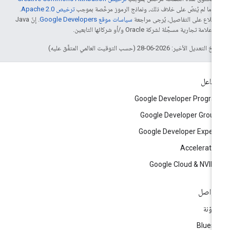
4‏
ما لم يُنصّ على خلاف ذلك، ونماذج الرموز مرخّصة بموجب
ترخيص Apache 2.0‏
.
اطّلاع على التفاصيل، يُرجى مراجعة
سياسات موقع Google Developers‏
. إنّ Java
لامة تجارية مسجَّلة لشركة Oracle و/أو شركائها التابعين.
التعديل الأخير: 2026-06-28 (حسب التوقيت العالمي المتفَّق عليه)
تفاعل
Google Developer Progr
Google Developer Grou
Google Developer Exper
Accelerato
Google Cloud & NVID
تواصل
مدوّنة
Blues