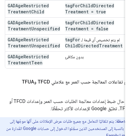
GADAge
Restricted
tag
For
Child
Directed
Treatment
Child
Treatment = true
GADAge
Restricted
tag
For
Child
Directed
Treatment
Unspecified
Treatment = false
GADAge
Restricted
tag
For
لم يتم تخصيص أي قيمة لـ
Treatment
Unspecified
Child
Directed
Treatment
GADAge
Restricted
بدون مكافئ
Treatment
Teen
م تفاعلات المعالجة حسب العمر مع علامتَي TFCD وTFUA
في حال ضبط إعدادات معالجة الطلبات حسب العمر وإعدادات TFCD أو
ق Google الإعدادات الأكثر تحفّظًا.
ملاحظة:
يتم تلقائيًا التعامل مع جميع طلبات عرض الإعلانات على أنّها موجّهة إلى
الأطفال بالنسبة إلى المستخدمين الذين سجّلوا الدخول إلى حسابات Google المُدارة من
.
Family Link