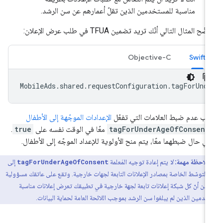
مناسبة للمستخدمين الذين تقلّ أعمارهم عن سن الرشد.
ّح المثال التالي أنّك تريد تضمين TFUA في طلب عرض الإعلان:
Objective-C
Swift
MobileAds
.
shared
.
requestConfiguration
.
tagForUnd
ب عدم ضبط العلامات التي تفعّل
الإعدادات الموجّهة إلى الأطفال
tagForUnderAgeOfConsent
معًا في الوقت نفسه على
true
.
ي حال ضبطهما معًا، يتم منح الأولوية للإعداد الموجّه إلى الأطفال.
ملاحظة مهمة:
لا
يتم إعادة توجيه المَعلمة
tagForUnderAgeOfConsent
إلى
 التوسّط الخاصة بمصادر الإعلانات التابعة لجهات خارجية. وتقع على عاتقك مسؤولية
ّد من أنّ كل شبكة إعلانات تابعة لجهة خارجية في تطبيقك تعرض إعلانات مناسبة
خدمين الذين لم يبلغوا سن الرشد بموجب اللائحة العامة لحماية البيانات.