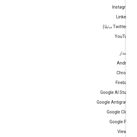
Instagr
Linked
ا)
YouTub
إصدار
Andro
Chrom
Fireba
Google AI Stud
Google Antigravi
Google Clo
Google Pl
View a