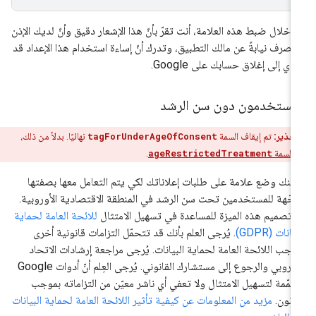
 خلال ضبط هذه العلامة، أنت تقرّ بأنّ هذا الإشعار دقيق وأنّ لديك الإذن
لتصرف نيابةً عن مالك التطبيق، وتدرك أنّ إساءة استخدام هذا الإعداد قد
دي إلى إغلاق حسابك على Google.
لمستخدمون دون سن الرشد
تحذير:
تم إيقاف السمة
tagForUnderAgeOfConsent
نهائيًا. بدلاً من ذلك،
 السمة
ageRestrictedTreatment
.
كنك وضع علامة على طلبات إعلاناتك لكي يتم التعامل معها بصفتها
جّهة للمستخدمين تحت سن الرشد في المنطقة الاقتصادية الأوروبية.
 تصميم هذه الميزة للمساعدة في تسهيل الامتثال
للائحة العامة لحماية
يانات (GDPR)
. يُرجى العلم بأنك قد تتحمّل التزامات قانونية أخرى
وجب اللائحة العامة لحماية البيانات. يُرجى مراجعة إرشادات الاتحاد
الأوروبي والرجوع إلى مستشارك القانوني. يُرجى العِلم أنّ أدوات Google
مّمة لتسهيل الامتثال ولا تعفي أي ناشر معيّن من التزاماته بموجب
قانون.
مزيد من المعلومات عن كيفية تأثير اللائحة العامة لحماية البيانات