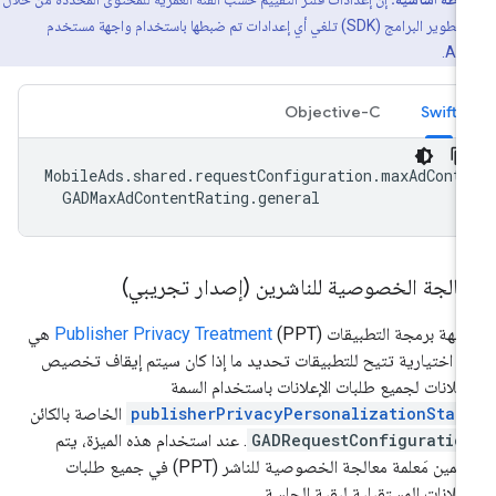
حزمة تطوير البرامج (SDK) تلغي أي إعدادات تم ضبطها باستخدام واجهة مستخدم
Ad
Objective-C
Swift
MobileAds
.
shared
.
requestConfiguration
.
maxAdCont
GADMaxAdContentRating
.
general
عالجة الخصوصية للناشرين (إصدار تجريبي)
جهة برمجة التطبيقات
Publisher Privacy Treatment
(PPT) هي
اة اختيارية تتيح للتطبيقات تحديد ما إذا كان سيتم إيقاف تخصيص
إعلانات لجميع طلبات الإعلانات باستخدام السمة
publisherPrivacyPersonalizationStat
الخاصة بالكائن
GADRequestConfiguratio
. عند استخدام هذه الميزة، يتم
تضمين مَعلمة معالجة الخصوصية للناشر (PPT) في جميع طلبات
إعلانات المستقبلية لبقية الجلسة.