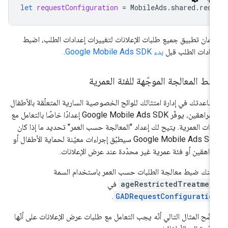
let
requestConfiguration
=
MobileAds
.
shared
.
requ
مان تطبيق جميع طلبات الإعلانات لتغييرات إعدادات الطلب، اضبط
دادات الطلب قبل
بدء
Google Mobile Ads SDK
.
ط المعالجة الموجّهة للفئة العمرية
ساعدتك في إدارة امتثالك للوائح الخصوصية السارية المتعلّقة بالأطفال
لمراهقين، يوفّر
Google Mobile Ads SDK
إعدادًا خاصًا بالتعامل مع
فئات العمرية. يتيح لك إعداد "المعالجة حسب العمر" تحديد ما إذا كان
Google Mobile Ads SD
سيطبّق إجراءات معيّنة لحماية الأطفال أو
مراهقين أو فئة عمرية غير محدّدة عند عرض الإعلانات.
كنك ضبط معالجة الطلبات حسب العمر باستخدام السمة
ageRestrictedTreatmen
في
.
GADRequestConfiguratio
ضّح المثال التالي أنّه يجب التعامل مع طلبات عرض الإعلانات على أنّها