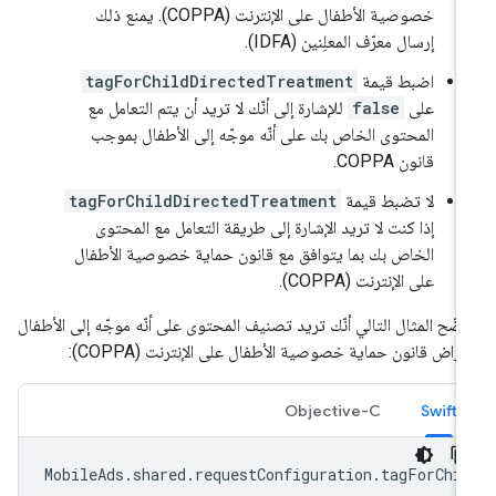
خصوصية الأطفال على الإنترنت (COPPA). يمنع ذلك
إرسال معرّف المعلِنين (IDFA).
اضبط قيمة
tagForChildDirectedTreatment
على
false
للإشارة إلى أنّك لا تريد أن يتم التعامل مع
المحتوى الخاص بك على أنّه موجّه إلى الأطفال بموجب
قانون COPPA.
لا تضبط قيمة
tagForChildDirectedTreatment
إذا كنت لا تريد الإشارة إلى طريقة التعامل مع المحتوى
الخاص بك بما يتوافق مع قانون حماية خصوصية الأطفال
على الإنترنت (COPPA).
ضّح المثال التالي أنّك تريد تصنيف المحتوى على أنّه موجّه إلى الأطفال
غراض قانون حماية خصوصية الأطفال على الإنترنت (COPPA):
Objective-C
Swift
MobileAds
.
shared
.
requestConfiguration
.
tagForChi