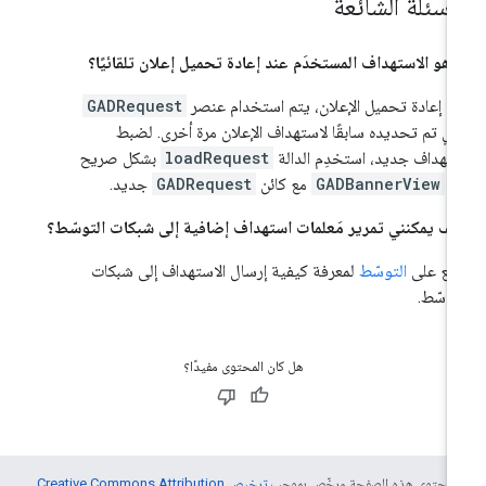
لأسئلة الشائعة
 هو الاستهداف المستخدَم عند إعادة تحميل إعلان تلقائيًا؟
د إعادة تحميل الإعلان، يتم استخدام عنصر
GADRequest
ذي تم تحديده سابقًا لاستهداف الإعلان مرة أخرى. لضبط
تهداف جديد، استخدِم الدالة
loadRequest
بشكل صريح
ي
GADBannerView
مع كائن
GADRequest
جديد.
ف يمكنني تمرير مَعلمات استهداف إضافية إلى شبكات التوسّط؟
ّلِع على
التوسّط
لمعرفة كيفية إرسال الاستهداف إلى شبكات
توسّط.
هل كان المحتوى مفيدًا؟
ّ محتوى هذه الصفحة مرخّص بموجب
ترخيص Creative Commons Attribution