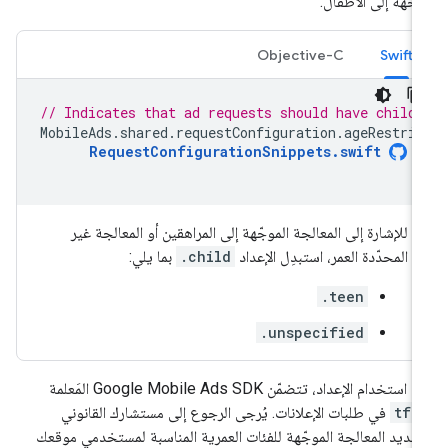
جّهة إلى الأطفال:
Objective-C
Swift
// Indicates that ad requests should have child
MobileAds
.
shared
.
requestConfiguration
.
ageRestri
RequestConfigurationSnippets
.
swift
للإشارة إلى المعالجة الموجّهة إلى المراهقين أو المعالجة غير
المحدّدة العمر، استبدِل الإعداد
.child
بما يلي:
.teen
.unspecified
د استخدام الإعداد، تتضمّن
Google Mobile Ads SDK
المَعلمة
tfa
في طلبات الإعلانات. يُرجى الرجوع إلى مستشارك القانوني
حديد المعالجة الموجّهة للفئات العمرية المناسبة لمستخدمي موقعك