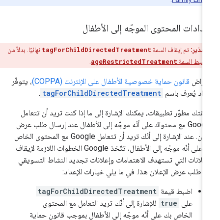
دادات المحتوى الموجّه إلى الأطفال
تحذير:
تم إيقاف السمة
tagForChildDirectedTreatment
نهائيًا. بدلاً من
اضبط السمة
ageRestrictedTreatment
.
غراض
قانون حماية خصوصية الأطفال على الإنترنت (COPPA)
، يتوفّر
داد يُعرف باسم
tagForChildDirectedTreatment
.
فتك مطوّر تطبيقات، يمكنك الإشارة إلى ما إذا كنت تريد أن تتعامل
Google مع محتواك على أنّه موجّه إلى الأطفال عند إرسال طلب عرض
إعلان. عند الإشارة إلى أنّك تريد أن تتعامل Google مع المحتوى الخاص
بك على أنّه موجّه إلى الأطفال، تتّخذ Google الخطوات اللازمة لإيقاف
إعلانات التي تستهدف الاهتمامات وإعلانات تجديد النشاط التسويقي
 طلب عرض الإعلان هذا. في ما يلي خيارات الإعداد:
اضبط قيمة
tagForChildDirectedTreatment
على
true
للإشارة إلى أنّك تريد التعامل مع المحتوى
الخاص بك على أنّه موجّه إلى الأطفال بموجب قانون حماية