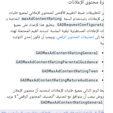
ترة محتوى الإعلانات
كن للتطبيقات ضبط التقييم الأقصى للمحتوى الإعلاني لجميع طلبات
ض الإعلانات باستخدام السمة
maxAdContentRating
الخاصة بـ
GADRequestConfiguratio
. ينطبق هذا الإعداد على جميع
بات الإعلانات المستقبلية لبقية الجلسة. تستند القيم المحتملة لهذه
سمة إلى
تصنيفات المحتوى الرقمي
، ويجب أن تكون إحدى الثوابت
تالية:
GADMaxAdContentRatingGeneral
GADMaxAdContentRatingParentalGuidance
GADMaxAdContentRatingTeen
GADMaxAdContentRatingMatureAudience
بط الرمز التالي جميع طلبات الإعلانات لتحديد أنّ محتوى الإعلان
معروض يجب أن يتوافق مع تصنيف "تصنيف المحتوى الرقمي" لا يزيد
ن
GADMaxAdContentRatingGeneral
.
نقطة أساسية:
إنّ إعدادات فلتر التقييم حسب الفئة العمرية للمحتوى المحدّدة من خلال