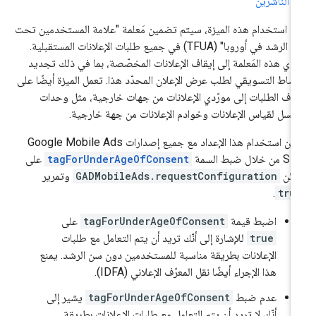
 الناشرين
د استخدام هذه الميزة، سيتم تضمين مَعلمة "علامة المستخدمين تحت
سن الرشد في أوروبا" (TFUA) في جميع طلبات الإعلانات المستقبلية.
دي هذه المَعلمة إلى إيقاف الإعلانات المخصّصة، بما في ذلك تجديد
نشاط التسويقي لطلب عرض الإعلان المحدّد هذا. تعمل الميزة أيضًا على
قاف الطلبات إلى مورّدي الإعلانات من جهات خارجية، مثل وحدات
بكسل لقياس الإعلانات وخوادم الإعلانات من جهة خارجية.
كن استخدام هذا الإعداد مع جميع إصدارات
Google Mobile Ads
SD
من خلال ضبط السمة
tagForUnderAgeOfConsent
على
كائن
GADMobileAds.requestConfiguration
وتمرير
.
tru
اضبط قيمة
tagForUnderAgeOfConsent
على
true
للإشارة إلى أنّك تريد أن يتم التعامل مع طلبات
الإعلانات بطريقة مناسبة للمستخدمين دون سن الرشد. يمنع
هذا الإجراء أيضًا نقل المعرّف الإعلاني (IDFA).
عدم ضبط
tagForUnderAgeOfConsent
يشير إلى
أنّك لا تريد أن يتم التعامل مع طلبات الإعلانات بطريقة