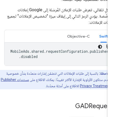
بشكلٍ تلقائي، تعرض طلبات الإعلان المُرسَلة إلى Google إعلانات
صّصة. يؤدي الرمز التالي إلى إيقاف ميزة "تخصيص الإعلانات" لجميع
بات الإعلانات:
Objective-C
Swift
MobileAds
.
shared
.
requestConfiguration
.
publisher
.
disabled
ملاحظة:
بالنسبة إلى طلبات الإعلانات التي تتضمّن إشارات متعدّدة بشأن خصوصية
خدم، ستكون الأولوية للإشارة الأكثر تقييدًا. يمكنك الاطّلاع على
مستندات Publisher
Privacy Treatment
للاطّلاع على أمثلة محدّدة.
GADReques