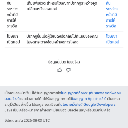
คั่น
เท็มเพิ่มชีวิต สําหรับโฆษณาที่ปรากฏระหว่างจุด
คั่น
ระหว่าง
เปลี่ยนหน้าของแอป
ระหว่าง
หน้าที่มี
หน้าที่มี
การให้
การให้
รางวัล
รางวัล
โฆษณา
ปรากฏขึ้นเมื่อผู้ใช้เปิดหรือกลับไปที่แอปของคุณ
โฆษณา
เปิดแอป
โฆษณาจะวางซ้อนหน้าจอการโหลด
เปิดแอป
ข้อมูลนี้มีประโยชน์ไหม
เนื้อหาของหน้าเว็บนี้ได้รับอนุญาตภายใต้
ใบอนุญาตที่ต้องระบุที่มาของครีเอทีฟคอม
มอนส์ 4.0
และตัวอย่างโค้ดได้รับอนุญาตภายใต้
ใบอนุญาต Apache 2.0
เว้นแต่จะ
ระบุไว้เป็นอย่างอื่น โปรดดูรายละเอียดที่
นโยบายเว็บไซต์ Google Developers
Java เป็นเครื่องหมายการค้าจดทะเบียนของ Oracle และ/หรือบริษัทในเครือ
อัปเดตล่าสุด 2026-08-03 UTC