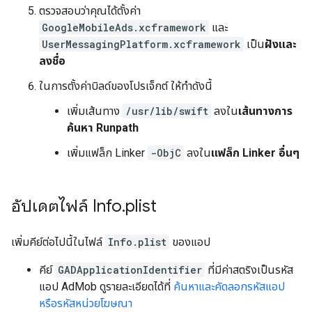
ตรวจสอบว่าคุณได้ตั้งค่า
GoogleMobileAds.xcframework
และ
UserMessagingPlatform.xcframework
เป็น
ฝังและ
ลงชื่อ
ในการตั้งค่าบิลด์ของโปรเจ็กต์ ให้ทำดังนี้
เพิ่มเส้นทาง
/usr/lib/swift
ลงใน
เส้นทางการ
ค้นหา Runpath
เพิ่มแฟล็ก Linker
-ObjC
ลงใน
แฟล็ก Linker อื่นๆ
อัปเดตไฟล์ Info
.
plist
เพิ่มคีย์ต่อไปนี้ในไฟล์
Info.plist
ของแอป
คีย์
GADApplicationIdentifier
ที่มีค่าสตริงเป็นรหัส
แอป AdMob ดูรายละเอียดได้ที่
ค้นหาและคัดลอกรหัสแอป
หรือรหัสหน่วยโฆษณา