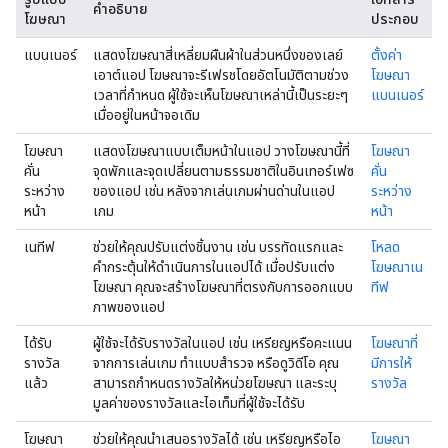
คำอธิบาย
โฆษณา
ประกอบ
แบนเนอร์
แสดงโฆษณาสี่เหลี่ยมผืนผ้าในส่วนหนึ่งของเลย์
ตั้งค่า
เอาต์แอป โฆษณาจะรีเฟรชโดยอัตโนมัติตามช่วง
โฆษณา
เวลาที่กำหนด ผู้ใช้จะเห็นโฆษณาเหล่านี้เป็นระยะๆ
แบนเนอร์
เมื่ออยู่ในหน้าจอเดิม
โฆษณา
แสดงโฆษณาแบบเต็มหน้าในแอป วางโฆษณานี้ที่
โฆษณา
คั่น
จุดพักและจุดเปลี่ยนตามธรรมชาติในอินเทอร์เฟซ
คั่น
ระหว่าง
ของแอป เช่น หลังจากเล่นเกมผ่านด่านในแอป
ระหว่าง
หน้า
เกม
หน้า
เนทีฟ
ช่วยให้คุณปรับแต่งชิ้นงาน เช่น บรรทัดแรกและ
โหลด
คำกระตุ้นให้ดำเนินการในแอปได้ เมื่อปรับแต่ง
โฆษณาเน
โฆษณา คุณจะสร้างโฆษณาที่ตรงกับการออกแบบ
ทีฟ
ภาพของแอป
ได้รับ
ผู้ใช้จะได้รับรางวัลในแอป เช่น เหรียญหรือคะแนน
โฆษณาที่
รางวัล
จากการเล่นเกม ทำแบบสำรวจ หรือดูวิดีโอ คุณ
มีการให้
แล้ว
สามารถกำหนดรางวัลให้หน่วยโฆษณา และระบุ
รางวัล
มูลค่าของรางวัลและไอเท็มที่ผู้ใช้จะได้รับ
โฆษณา
ช่วยให้คุณนำเสนอรางวัลได้ เช่น เหรียญหรือไอ
โฆษณา