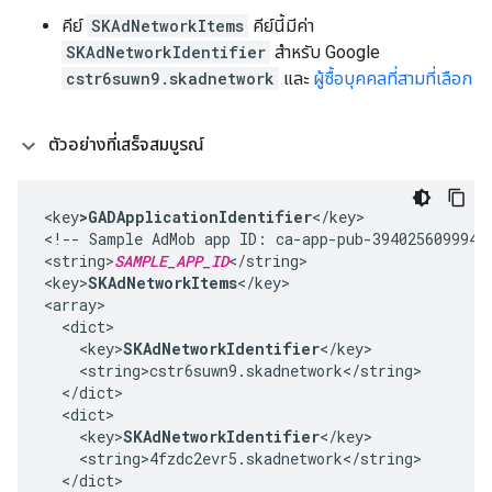
คีย์
SKAdNetworkItems
คีย์นี้มีค่า
SKAdNetworkIdentifier
สำหรับ Google
cstr6suwn9.skadnetwork
และ
ผู้ซื้อบุคคลที่สามที่เลือก
ตัวอย่างที่เสร็จสมบูรณ์
<key
>GADApplicationIdentifier
</key>

<!-- Sample AdMob app ID: ca-app-pub-39402560999425
<string>
SAMPLE_APP_ID
</string>

<key>
SKAdNetworkItems
</key>

<array>

  <dict>

    <key>
SKAdNetworkIdentifier
</key>

    <string>cstr6suwn9.skadnetwork</string>

  </dict>

  <dict>

    <key>
SKAdNetworkIdentifier
</key>

    <string>4fzdc2evr5.skadnetwork</string>

  </dict>
