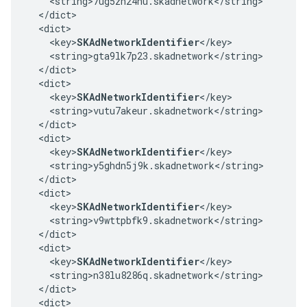
    <string>7ug5zh24hu.skadnetwork</string>

  </dict>

  <dict>

    <key>
SKAdNetworkIdentifier
</key>

    <string>gta9lk7p23.skadnetwork</string>

  </dict>

  <dict>

    <key>
SKAdNetworkIdentifier
</key>

    <string>vutu7akeur.skadnetwork</string>

  </dict>

  <dict>

    <key>
SKAdNetworkIdentifier
</key>

    <string>y5ghdn5j9k.skadnetwork</string>

  </dict>

  <dict>

    <key>
SKAdNetworkIdentifier
</key>

    <string>v9wttpbfk9.skadnetwork</string>

  </dict>

  <dict>

    <key>
SKAdNetworkIdentifier
</key>

    <string>n38lu8286q.skadnetwork</string>

  </dict>

  <dict>
