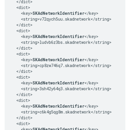
  </dict>

  <dict>

    <key>
SKAdNetworkIdentifier
</key>

    <string>v72qych5uu.skadnetwork</string>

  </dict>

  <dict>

    <key>
SKAdNetworkIdentifier
</key>

    <string>ludvb6z3bs.skadnetwork</string>

  </dict>

  <dict>

    <key>
SKAdNetworkIdentifier
</key>

    <string>cp8zw746q7.skadnetwork</string>

  </dict>

  <dict>

    <key>
SKAdNetworkIdentifier
</key>

    <string>3sh42y64q3.skadnetwork</string>

  </dict>

  <dict>

    <key>
SKAdNetworkIdentifier
</key>

    <string>c6k4g5qg8m.skadnetwork</string>

  </dict>

  <dict>

    <key>
SKAdNetworkIdentifier
</key>
