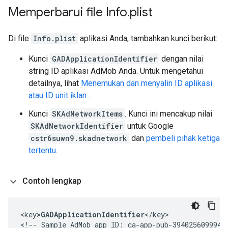
Memperbarui file Info
.
plist
Di file
Info.plist
aplikasi Anda, tambahkan kunci berikut:
Kunci
GADApplicationIdentifier
dengan nilai
string ID aplikasi AdMob Anda. Untuk mengetahui
detailnya, lihat
Menemukan dan menyalin ID aplikasi
atau ID unit iklan
.
Kunci
SKAdNetworkItems
. Kunci ini mencakup nilai
SKAdNetworkIdentifier
untuk Google
cstr6suwn9.skadnetwork
dan
pembeli pihak ketiga
tertentu
.
Contoh lengkap
<key
>GADApplicationIdentifier
</key>

<!-- Sample AdMob app ID: ca-app-pub-39402560999425