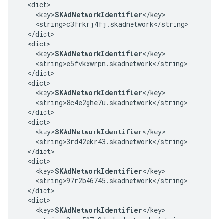
  <dict>

    <key>
SKAdNetworkIdentifier
</key>

    <string>c3frkrj4fj.skadnetwork</string>

  </dict>

  <dict>

    <key>
SKAdNetworkIdentifier
</key>

    <string>e5fvkxwrpn.skadnetwork</string>

  </dict>

  <dict>

    <key>
SKAdNetworkIdentifier
</key>

    <string>8c4e2ghe7u.skadnetwork</string>

  </dict>

  <dict>

    <key>
SKAdNetworkIdentifier
</key>

    <string>3rd42ekr43.skadnetwork</string>

  </dict>

  <dict>

    <key>
SKAdNetworkIdentifier
</key>

    <string>97r2b46745.skadnetwork</string>

  </dict>

  <dict>

    <key>
SKAdNetworkIdentifier
</key>
