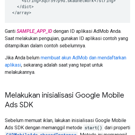
    <string>3qcr597p9d.skadnetwork</string>

  </dict>

</array>
Ganti
SAMPLE_APP_ID
dengan ID aplikasi AdMob Anda.
Saat melakukan pengujian, gunakan ID aplikasi contoh yang
ditampilkan dalam contoh sebelumnya.
Jika Anda belum
membuat akun AdMob dan
mendaftarkan
aplikasi
, sekarang adalah saat yang tepat untuk
melakukannya.
Melakukan inisialisasi
Google Mobile
Ads SDK
Sebelum memuat iklan, lakukan inisialisasi
Google Mobile
Ads SDK
dengan memanggil metode
start()
dari properti
GADMobileAds.sharedInstance
. Metode ini memanggil