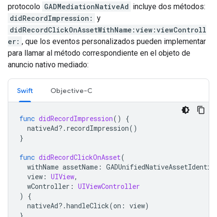
protocolo
GADMediationNativeAd
incluye dos métodos:
didRecordImpression:
y
didRecordClickOnAssetWithName:view:viewControll
er:
, que los eventos personalizados pueden implementar
para llamar al método correspondiente en el objeto de
anuncio nativo mediado:
Swift
Objective-C
func
didRecordImpression
()
{
nativeAd
?.
recordImpression
()
}
func
didRecordClickOnAsset
(
withName
assetName
:
GADUnifiedNativeAssetIdentif
view
:
UIView
,
wController
:
UIViewController
)
{
nativeAd
?.
handleClick
(
on
:
view
)
}