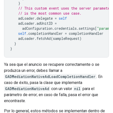
}
// This custom event uses the server parameter
// is the most common use case.
adLoader
.
delegate
=
self
adLoader
.
adUnitID
=
adConfiguration
.
credentials
.
settings
[
"parame
self
.
completionHandler
=
completionHandler
adLoader
.
fetchAd
(
sampleRequest
)
}
}
Ya sea que el anuncio se recupere correctamente o se
produzca un error, debes llamar a
GADMediationNativeAdLoadCompletionHandler
. En
caso de éxito, pasa la clase que implementa
GADMediationNativeAd
con un valor
nil
para el
parámetro de error; en caso de falla, pasa el error que
encontraste.
Por lo general, estos métodos se implementan dentro de