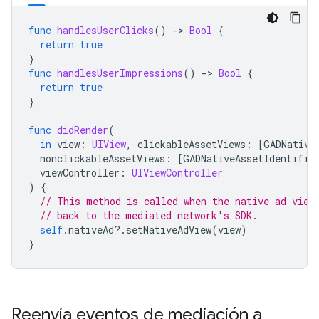
func
handlesUserClicks
()
->
Bool
{
return
true
}
func
handlesUserImpressions
()
->
Bool
{
return
true
}
func
didRender
(
in
view
:
UIView
,
clickableAssetViews
:
[
GADNative
nonclickableAssetViews
:
[
GADNativeAssetIdentifie
viewController
:
UIViewController
)
{
// This method is called when the native ad view
// back to the mediated network's SDK.
self
.
nativeAd
?.
setNativeAdView
(
view
)
}
Reenvía eventos de mediación a