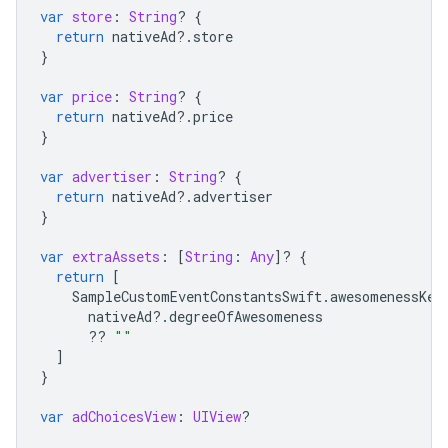
var
store
:
String
?
{
return
nativeAd
?.
store
}
var
price
:
String
?
{
return
nativeAd
?.
price
}
var
advertiser
:
String
?
{
return
nativeAd
?.
advertiser
}
var
extraAssets
:
[
String
:
Any
]?
{
return
[
SampleCustomEventConstantsSwift
.
awesomenessKey
nativeAd
?.
degreeOfAwesomeness
??
""
]
}
var
adChoicesView
:
UIView
?