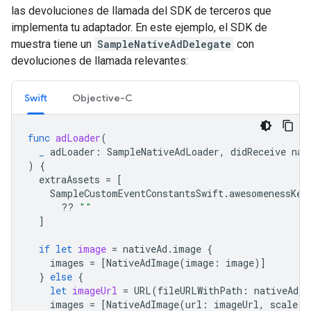
las devoluciones de llamada del SDK de terceros que
implementa tu adaptador. En este ejemplo, el SDK de
muestra tiene un
SampleNativeAdDelegate
con
devoluciones de llamada relevantes:
Swift
Objective-C
func
adLoader
(
_
adLoader
:
SampleNativeAdLoader
,
didReceive
nat
)
{
extraAssets
=
[
SampleCustomEventConstantsSwift
.
awesomenessKey
??
""
]
if
let
image
=
nativeAd
.
image
{
images
=
[
NativeAdImage
(
image
:
image
)]
}
else
{
let
imageUrl
=
URL
(
fileURLWithPath
:
nativeAd
.
i
images
=
[
NativeAdImage
(
url
:
imageUrl
,
scale
: