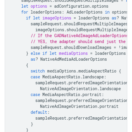
sampleRequest
.
shouldRequestMultipleImages
=
fa
let
options
=
adConfiguration
.
options
for
loaderOptions
:
AdLoaderOptions
in
options
if
let
imageOptions
=
loaderOptions
as
?
Nati
sampleRequest
.
shouldRequestMultipleImages
imageOptions
.
shouldRequestMultipleImages
// If the GADNativeAdImageAdLoaderOptions'
// YES, the adapter should send just the U
sampleRequest
.
shouldDownloadImages
=
!
imag
}
else
if
let
mediaOptions
=
loaderOptions
as
?
NativeAdMediaAdLoaderOptions
{
switch
mediaOptions
.
mediaAspectRatio
{
case
MediaAspectRatio
.
landscape
:
sampleRequest
.
preferredImageOrientation
NativeAdImageOrientation
.
landscape
case
MediaAspectRatio
.
portrait
:
sampleRequest
.
preferredImageOrientation
NativeAdImageOrientation
.
portrait
default
:
sampleRequest
.
preferredImageOrientation
}
}