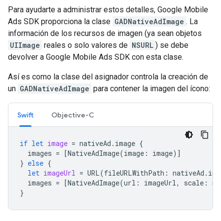
Para ayudarte a administrar estos detalles,
Google Mobile
Ads SDK
proporciona la clase
GADNativeAdImage
. La
información de los recursos de imagen (ya sean objetos
UIImage
reales o solo valores de
NSURL
) se debe
devolver a
Google Mobile Ads SDK
con esta clase.
Así es como la clase del asignador controla la creación de
un
GADNativeAdImage
para contener la imagen del ícono:
Swift
Objective-C
if
let
image
=
nativeAd
.
image
{
images
=
[
NativeAdImage
(
image
:
image
)]
}
else
{
let
imageUrl
=
URL
(
fileURLWithPath
:
nativeAd
.
ima
images
=
[
NativeAdImage
(
url
:
imageUrl
,
scale
:
na
}