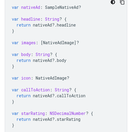
var
nativeAd
:
SampleNativeAd
?
var
headline
:
String
?
{
return
nativeAd
?.
headline
}
var
images
:
[
NativeAdImage
]?
var
body
:
String
?
{
return
nativeAd
?.
body
}
var
icon
:
NativeAdImage
?
var
callToAction
:
String
?
{
return
nativeAd
?.
callToAction
}
var
starRating
:
NSDecimalNumber
?
{
return
nativeAd
?.
starRating
}