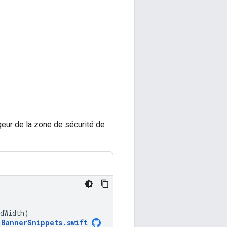
geur de la zone de sécurité de
dWidth
)
BannerSnippets
.
swift