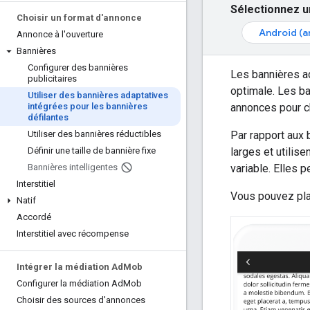
Sélectionnez u
Choisir un format d'annonce
Android (a
Annonce à l'ouverture
Bannières
Configurer des bannières
Les bannières ad
publicitaires
optimale. Les b
Utiliser des bannières adaptatives
annonces pour c
intégrées pour les bannières
défilantes
Par rapport aux 
Utiliser des bannières réductibles
larges et utilis
Définir une taille de bannière fixe
variable. Elles 
Bannières intelligentes
Interstitiel
Vous pouvez plac
Natif
Accordé
Interstitiel avec récompense
Intégrer la médiation Ad
Mob
Configurer la médiation Ad
Mob
Choisir des sources d'annonces