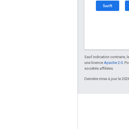
Swift
Sauf indication contraire, 
une licence
Apache 2.0
. P
sociétés affiliées.
Dernière mise à jour le 202
Échanger
Google Developer Program
Google Developer Groups