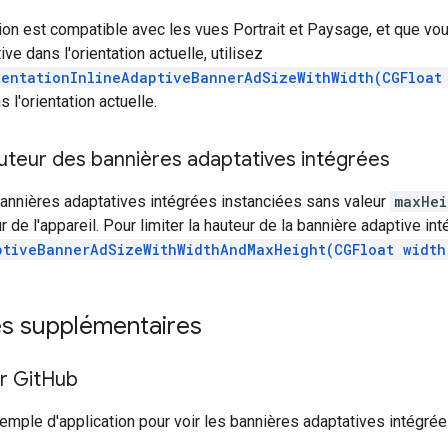
tion est compatible avec les vues Portrait et Paysage, et que v
ve dans l'orientation actuelle, utilisez
ientationInlineAdaptiveBannerAdSizeWithWidth(CGFloat
 l'orientation actuelle.
auteur des bannières adaptatives intégrées
bannières adaptatives intégrées instanciées sans valeur
maxHei
r de l'appareil. Pour limiter la hauteur de la bannière adaptive in
ptiveBannerAdSizeWithWidthAndMaxHeight(CGFloat width
s supplémentaires
r Git
Hub
emple d'application pour voir les bannières adaptatives intégrée