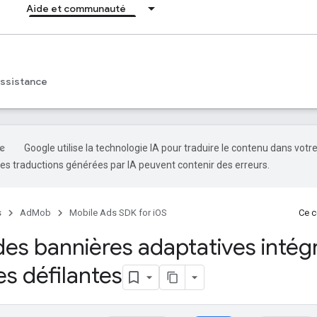
Aide et communauté
ssistance
Google utilise la technologie IA pour traduire le contenu dans votr
es traductions générées par IA peuvent contenir des erreurs.
s
AdMob
Mobile Ads SDK for iOS
Ce c
 des bannières adaptatives intég
es défilantes