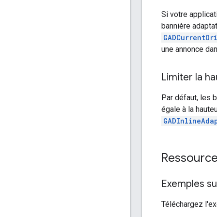
Si votre applica
bannière adaptati
GADCurrentOr
une annonce dans
Limiter la h
Par défaut, les 
égale à la hauteu
GADInlineAda
Ressource
Exemples su
Téléchargez l'ex