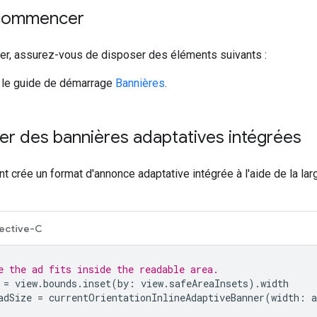
 commencer
uer, assurez-vous de disposer des éléments suivants :
i le guide de démarrage
Bannières
.
er des bannières adaptatives intégrées
t crée un format d'annonce adaptative intégrée à l'aide de la lar
ective-C
e the ad fits inside the readable area.
=
view
.
bounds
.
inset
(
by
:
view
.
safeAreaInsets
).
width
adSize
=
currentOrientationInlineAdaptiveBanner
(
width
:
a