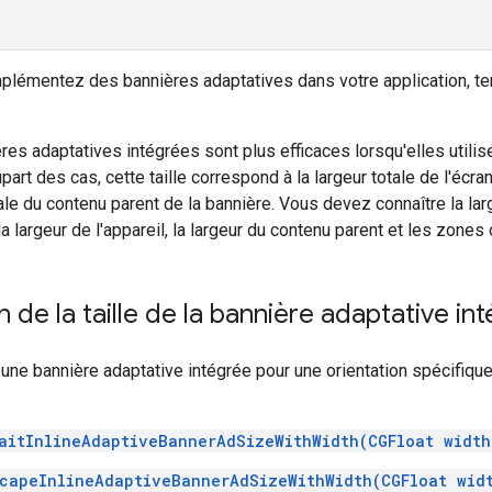
plémentez des bannières adaptatives dans votre application, t
es adaptatives intégrées sont plus efficaces lorsqu'elles utilise
part des cas, cette taille correspond à la largeur totale de l'écran 
tale du contenu parent de la bannière. Vous devez connaître la lar
la largeur de l'appareil, la largeur du contenu parent et les zones
n de la taille de la bannière adaptative in
une bannière adaptative intégrée pour une orientation spécifique
aitInlineAdaptiveBannerAdSizeWithWidth(CGFloat width
capeInlineAdaptiveBannerAdSizeWithWidth(CGFloat wid