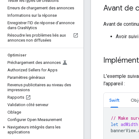
Tester les types de créations
Avant de
Erreurs de chargement des annonces
Informations sur la réponse
Enregistrer l'ID de réponse d'annonce
Avant de contin
dans Crashlytics
Résoudre les problèmes liés aux
Avoir suiv
annonces non diffusées
Optimiser
Implément
Préchargement des annonces
Authorized Sellers for Apps
L'exemple suivan
Paramètres généraux
l'appareil :
Revenus publicitaires au niveau des
impressions
Rapports
Swift
Obj
Validation côté serveur
Ciblage
// Make sur
Configurer Open Measurement
let
adWidth
Navigateurs intégrés dans les
bannerView
.
applications